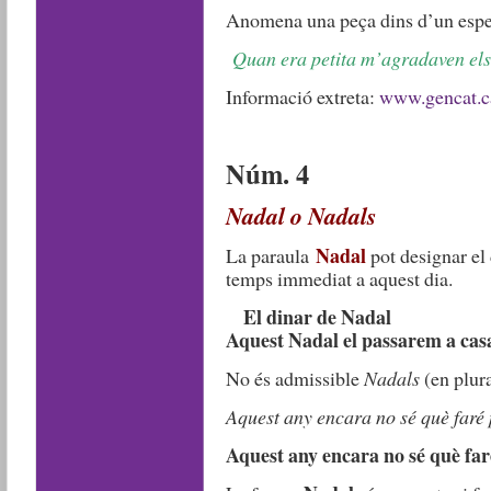
Anomena una peça dins d’un espe
Quan era petita m’agradaven els
Informació extreta:
www.gencat.c
Núm. 4
Nadal o Nadals
Nadal
La paraula
pot designar el
temps immediat a aquest dia.
El dinar de Nadal
Aquest Nadal el passarem a casa
No és admissible
Nadals
(en plura
Aquest any encara no sé què faré
Aquest any encara no sé què fa