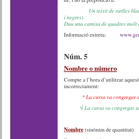
Un teixit de ratlles bl
i negres).
Duu una camisa de quadres molt e
Informació extreta:
www.gen
Núm. 5
Nombre o número
Compte a l’hora d’utilitzar aquest
incorrectament:
*
La cursa va congregar u
√
La cursa va congregar u
Nombre
(sinònim de quantitat)