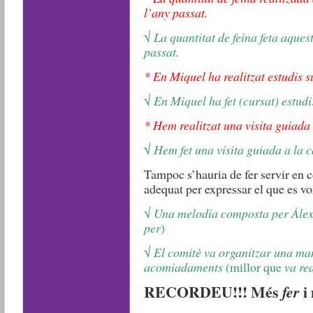
l’any passat.
√ La quantitat de feina feta aquest
passat.
* En Miquel ha realitzat estudis s
√ En Miquel ha fet (cursat) estudi
* Hem realitzat una visita guiada 
√ Hem fet una visita guiada a la c
Tampoc s’hauria de fer servir en 
adequat per expressar el que es vol
√ Una melodia composta per Àle
per
)
√ El comitè va organitzar una man
acomiadaments
(millor que
va rea
RECORDEU!!! Més
fer
i