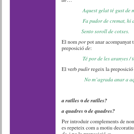
Aquest gelat té gust de 
Fa pudor de cremat, hi deu 
Sento soroll de cotxes.
El nom
por
pot anar acompanyat t
preposició
de
:
Té por de les aranyes / 
El verb
pudir
regeix la preposici
No m’agrada anar a aqu
o
a ratlles
de ratlles?
o
a quadres
de quadres?
Per introduir complements de nom
es repeteix com a motiu decoratiu 
de
, i no la preposició
a
: