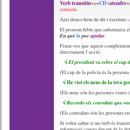
Verb transitiu
CD
atendre
+
a
+
(
+
correcta
Així doncs hem de dir i escriure:
El pronom feble que substitueix e
En què
la
puc
ajudar
.
Fixeu-vos que aquest complement 
directament l’acció.
√
El president va rebre el cap d
(El cap de la policia és la persona
√
He vist els nens de la teva g
(Els nens són les persones vistes.)
√
Recordo els convidats que van 
(Els convidats són les persones re
Si voleu saber si un verb és transi
informació consta davant de la def