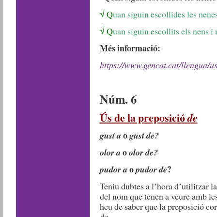
√
Q
uan siguin escollides les nene
√
Q
uan siguin escollits els nens 
Més informació:
https://www.gencat.cat/llengua/us
Núm. 6
Ús de la preposició
de
o
gust a
gust de?
o
olor a
olor de?
o
?
pudor a
pudor de
Teniu dubtes a l’hora d’utilitzar 
del nom que tenen a veure amb les
heu de saber que la preposició cor
de
…