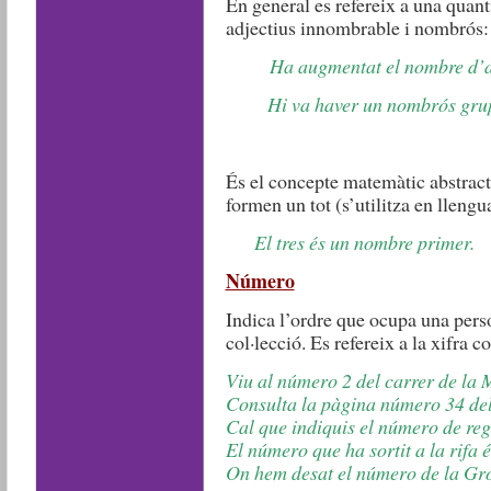
En general es refereix a una quant
adjectius innombrable i nombrós:
Ha augmentat el nombre d’al
Hi va haver un nombrós grup de
És el concepte matemàtic abstracte
formen un tot (s’utilitza en lleng
El tres és un nombre primer.
Número
Indica l’ordre que ocupa una pers
col·lecció. Es refereix a la xifra c
Viu al número 2 del carrer de la 
Consulta la pàgina número 34 del
Cal que indiquis el número de regi
El número que ha sortit a la rifa é
On hem desat el número de la Gr