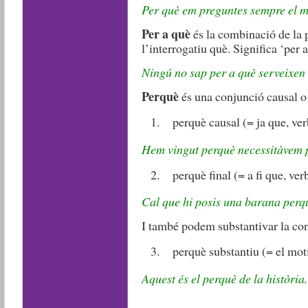
Per què em preguntes sempre el m
Per a què
és la combinació de la 
l’interrogatiu què. Significa ‘per 
Ningú no sap per a què serveixen e
Perquè
és una conjunció causal o 
perquè causal (= ja que, ver
Hem vingut perquè necessitàvem p
perquè final (= a fi que, ver
Cal que hi posis una barana perqu
I també podem substantivar la con
perquè substantiu (= el mot
Aquest és el perquè de la història.