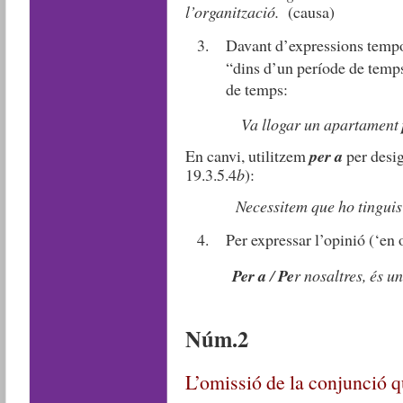
l’organització.
(causa)
Davant d’expressions temp
“dins d’un període de temps
de temps:
Va llogar un apartament
En canvi, utilitzem
per a
per desig
19.3.5.4
b
):
Necessitem que ho tingui
Per expressar l’opinió (‘en 
Per a
/
Pe
r nosaltres, és u
Núm.2
L’omissió de la conjunció 