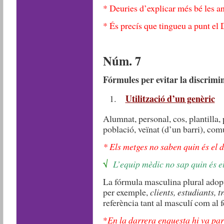
* Deuries d’explicar més bé les a
* És precís que tingueu a punt el
Núm. 7
Fórmules per evitar la discrimin
Utilització d’un genèric
Alumnat, personal, cos, plantilla, 
població, veïnat (d’un barri), com
*
Els metges no saben quin és el d
√
L’equip mèdic no sap quin és el
La fórmula masculina plural adopta
per exemple,
clients, estudiants, t
referència tant al masculí com al 
*
En la darrera enquesta hi va par