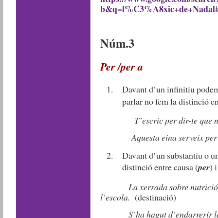
b&q=l%C3%A8xic+de+Nadal
Núm.3
Per /per a
Davant d’un infinitiu pode
parlar no fem la distinció en
T’escric per dir-te que no 
Aquesta eina serveix per se
Davant d’un substantiu o un
distinció entre causa (
per
) 
La xerrada sobre nutrició
l’escola.
(destinació)
S’ha hagut d’endarrerir la