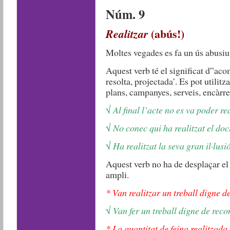
Núm. 9
Realitzar
(abús!)
Moltes vegades es fa un ús abusiu
Aquest verb té el significat d”aco
resolta, projectada’. Es pot utilit
plans, campanyes, serveis, encàr
√ Al final l’acte no es va poder re
√ No conec qui ha realitzat el do
√ Ha realitzat la seva gran il·lusió
Aquest verb no ha de desplaçar el
ampli.
* Van realitzar un treball digne d
√ Van fer un treball digne de rec
* La quantitat de feina realitzada