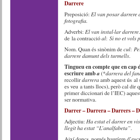
Darrere
Preposició:
El van posar darrere d
fotografia.
Adverbi:
El van instal·lar darrere
de la contracció
al
:
Si no et vols 
Nom. Quan és sinònim de
cul
:
Pe
darrere damunt dels turmells
.
Tingueu en compte que en cap 
escriure amb
a
(*
darrera del fan
recollir
darrera
amb aquest ús al s
es veu a tants llocs), però cal dir
primer diccionari de l’IEC) aquest
ser normativa.
Darrer – Darrera – Darrers – D
Adjectiu:
Ha estat el darrer en vi
llegit ha estat “L’analfabeta”
.
Així doncs, només hauríem d’esc