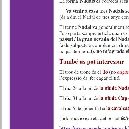
Nadals
La forma
és correcta si fa
Va venir a casa tres Nadals se
(és a dir, el Nadal de tres anys co
Nadal
El terme
va generalment sen
Però porta sempre article quan est
passat / la gran nevada del Nada
fa de subjecte o complement dire
no m’agrada el
no pas temporal):
També us pot interessar
tió
El tros de tronc és el
(no
cagat
l’expressió és: fer cagar el tió.
la nit de Nad
El dia 24 a la nit és
la nit de Cap
El dia 31 a la nit és
la cavalca
El dia 5 de gener hi ha
ésA
(Informació extreta del portal
https://www.google.com/search?c