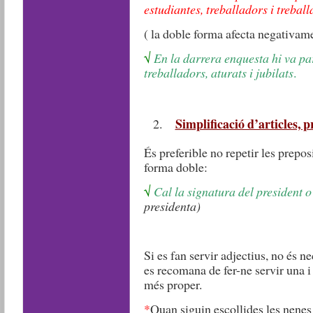
estudiantes, treballadors i treball
( la doble forma afecta negativament
√
En la darrera enquesta hi va par
treballadors, aturats i jubilats
.
Simplificació d’articles, p
És preferible no repetir les prepos
forma doble:
√
Cal la signatura del president o
presidenta)
Si es fan servir adjectius, no és 
es recomana de fer-ne servir una i
més proper.
*
Quan siguin escollides les nenes i