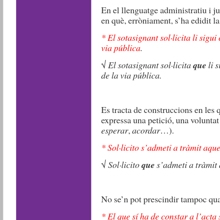
En el llenguatge administratiu i ju
en què, erròniament, s’ha edidit l
*
El sotasignant sol·licita li sigu
via pública
.
√
El sotasignant sol·licita
que
li 
de la via pública.
Es tracta de construccions en les 
expressa una petició, una voluntat
esperar
,
acordar
…).
*
Sol·licito s’admeti a tràmit aqu
√
Sol·licito
que
s’admeti a tràmit 
No se’n pot prescindir tampoc qu
* El que sí ha de constar a l’acta 