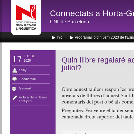
Connectats a Horta-G
CNL de Barcelona
Inici
Programació d’hivern 2023 de l’Esp
17
JULIOL
Quin llibre regalaré 
2020
juliol?
eblay
1 comentari
Obre aquest tauler i respon les pr
General
novetats de llibres d’aquest Sant J
lectura
,
llegir
,
llibres
,
comentaris del post o bé als comen
sant jordi
Preguntes. Per veure el tauler senc
cantonada dreta superior del taule