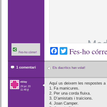
Facebook
Twitter
Fes-ho córre
Fes-ho córrer!
1 comentari
Els diacrítics han volat!
eblay
Aquí us deixem les respostes a 
29 jul. 20
1. Fa manicures.
11:48
#
2. Per una corda fluixa.
3. D’amistats i traïcions.
4. Joan Camper.