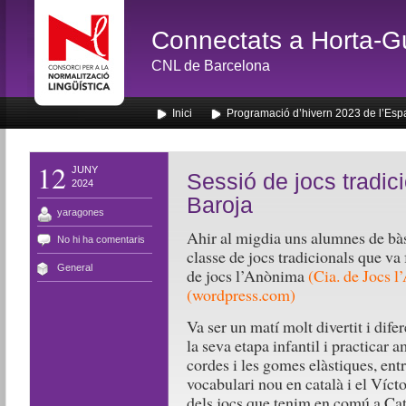
Connectats a Horta-G
CNL de Barcelona
Inici
Programació d’hivern 2023 de l’Esp
12
JUNY
Sessió de jocs tradic
2024
Baroja
yaragones
Ahir al migdia uns alumnes de bàs
No hi ha comentaris
classe de jocs tradicionals que va
General
de jocs l’Anònima
(
Cia. de Jocs l
(wordpress.com)
Va ser un matí molt divertit i dif
la seva etapa infantil i practicar a
cordes i les gomes elàstiques, ent
vocabulari nou en català i el Vícto
dels jocs que tenim en comú a Cata