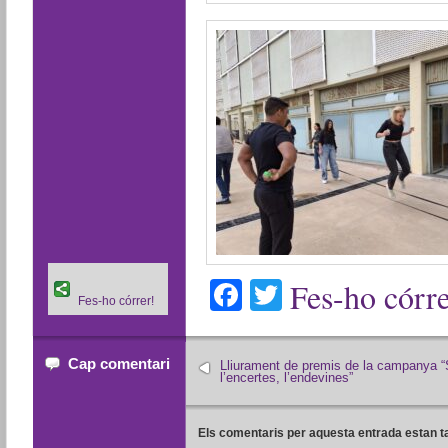
Facebook
Twitter
Fes-ho córre
Fes-ho córrer!
Cap comentari
Lliurament de premis de la campanya “
l’encertes, l’endevines”
Els comentaris per aquesta entrada estan t