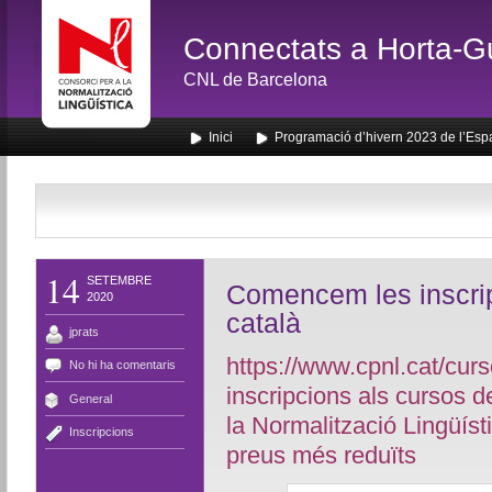
Connectats a Horta-G
CNL de Barcelona
Inici
Programació d’hivern 2023 de l’Esp
14
SETEMBRE
Comencem les inscrip
2020
català
jprats
https://www.cpnl.cat/curs
No hi ha comentaris
inscripcions als cursos d
General
la Normalització Lingüíst
Inscripcions
preus més reduïts