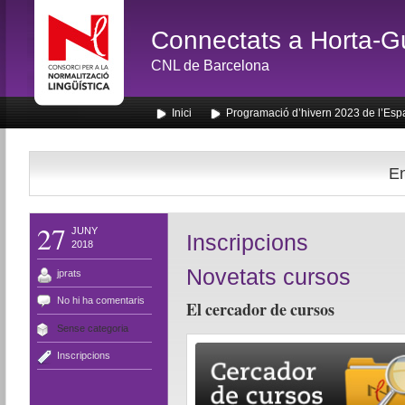
Connectats a Horta-G
CNL de Barcelona
Inici
Programació d’hivern 2023 de l’Esp
En
27
JUNY
Inscripcions
2018
Novetats cursos
jprats
No hi ha comentaris
El cercador de cursos
Sense categoria
Inscripcions