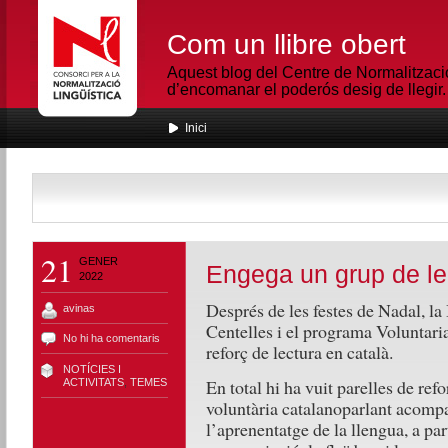
Com un llibre obert
Aquest blog del Centre de Normalització
d’encomanar el poderós desig de llegir.
Inici
21
GENER
Engega un grup de le
2022
Després de les festes de Nadal, l
avinas
Centelles i el programa Voluntaria
No hi ha comentaris
reforç de lectura en català.
NOTÍCIES I
En total hi ha vuit parelles de ref
ACTIVITATS
,
TEMES
voluntària catalanoparlant acomp
l’aprenentatge de la llengua, a part