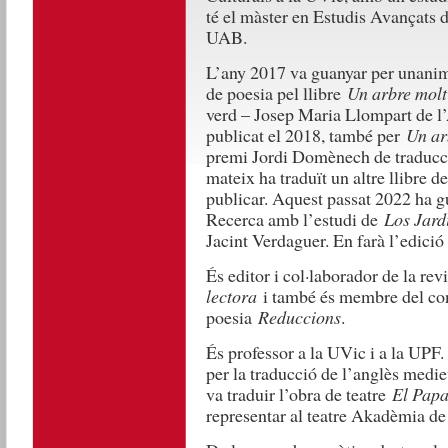
té el màster en Estudis Avançats d
UAB.
L’any 2017 va guanyar per unanimi
de poesia pel llibre
Un arbre molt 
verd – Josep Maria Llompart de l’
publicat el 2018, també per
Un ar
premi Jordi Domènech de traduc
mateix ha traduït un altre llibre d
publicar. Aquest passat 2022 ha g
Recerca amb l’estudi de
Los Jard
Jacint Verdaguer. En farà l’edició 
És editor i col·laborador de la revi
lectora
i també és membre del cons
poesia
Reduccions
.
És professor a la UVic i a la UPF.
per la traducció de l’anglès medie
va traduir l’obra de teatre
El Pap
representar al teatre Akadèmia de 