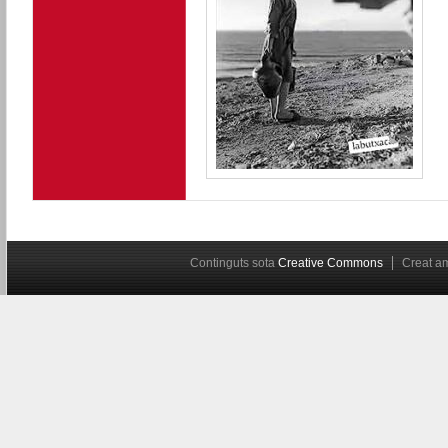
Continguts sota
Creative Commons
Creat 