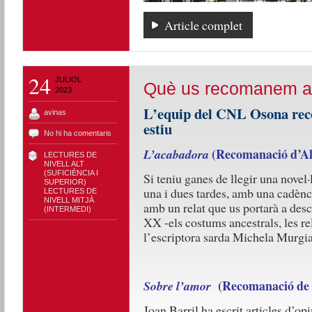
Article complet
24
JULIOL
Què us recomanem aq
2023
L’equip del CNL Osona reco
avinas
estiu
No hi ha comentaris
(Recomanació d’Al
L’acabadora
LECTURES DE
NIVELL ALT
(SUFICIÈNCIA I
Si teniu ganes de llegir una novel·
SUPERIOR)
,
una i dues tardes, amb una cadència
LECTURES DE
NIVELL MITJÀ
amb un relat que us portarà a desc
(INTERMEDI)
XX -els costums ancestrals, les re
l’escriptora sarda Michela Murgia,
(Recomanació de 
Sobre l’amor
Joan Barril ha escrit articles d’op