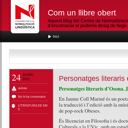
Com un llibre obert
Aquest blog del Centre de Normalització
d’encomanar el poderós desig de llegir.
Inici
24
JULIOL
Personatges literaris
2023
Personatges literaris d’Osona.
avinas
No hi ha comentaris
En Jaume Coll Mariné és un poeta
la traducció i l’edició amb la músi
LITERATURA DE KM
de pop-rock Obeses.
0
És llicenciat en Filosofia i és doc
Culturals a la UVic, amb un estu