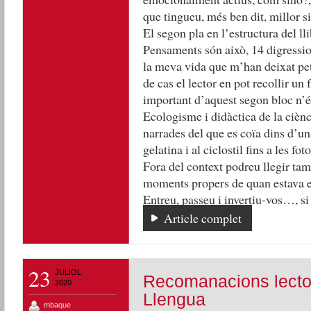
que tingueu, més ben dit, millor si
El segon pla en l’estructura del 
Pensaments són això, 14 digressio
la meva vida que m’han deixat pet
de cas el lector en pot recollir un 
important d’aquest segon bloc n’és
Ecologisme i didàctica de la ciènc
narrades del que es coïa dins d’un
gelatina i al ciclostil fins a les f
Fora del context podreu llegir tam
moments propers de quan estava es
Entreu, passeu i invertiu-vos…, si 
Article complet
23
JULIOL
Recomanacions lector
2020
Llengua
mbaque