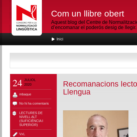
Com un llibre obert
Aquest blog del Centre de Normalització
d’encomanar el poderós desig de llegir.
Inici
24
JULIOL
Recomanacions lector
2020
Llengua
mbaque
No hi ha comentaris
LECTURES DE
NIVELL ALT
(SUFICIÈNCIA I
SUPERIOR)
VxL