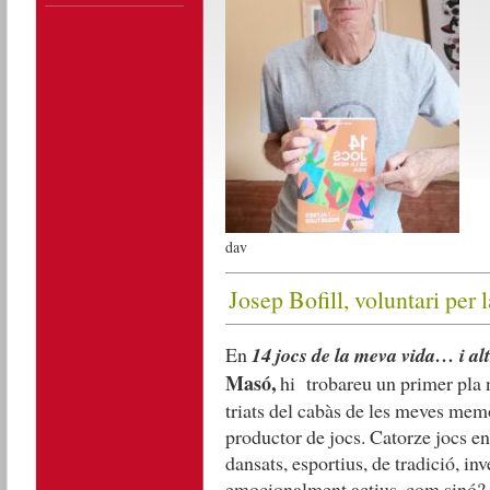
dav
Josep Bofill, voluntari per
En
14 jocs de la meva vida… i al
Masó,
hi trobareu un primer pla n
triats del cabàs de les meves memò
productor de jocs. Catorze jocs en
dansats, esportius, de tradició, inv
emocionalment actius, com sinó?, p