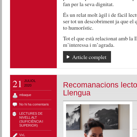
fan per la seva dignitat.
És un relat molt àgil i de fàcil lec
ser tot un descobriment ja que el 
to humorístic.
Tot el que està relacionat amb la 
m’interessa i m’agrada.
Article complet
21
JULIOL
Recomanacions lector
2020
Llengua
mbaque
No hi ha comentaris
LECTURES DE
NIVELL ALT
(SUFICIÈNCIA I
SUPERIOR)
VxL