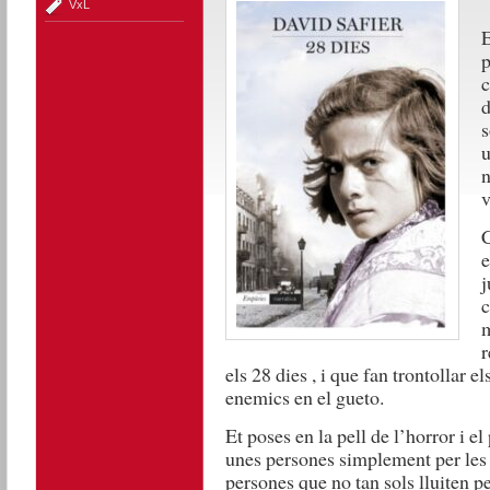
VxL
E
p
c
d
s
u
n
v
C
e
j
c
m
r
els 28 dies , i que fan trontollar e
enemics en el gueto.
Et poses en la pell de l’horror i e
unes persones simplement per les 
persones que no tan sols lluiten pe