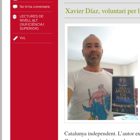
No hi ha comentaris
Xavier Díaz, voluntari per
LECTURES DE
NIVELL ALT
(SUFICIÈNCIA I
SUPERIOR)
VxL
Catalunya independent. L’autor exp