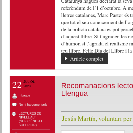
Catalunya hagués declarat la seva
referèndum de l’1 d’octubre. A mé
lletres catalanes, Marc Pastor és
que tot el seu coneixement de l’or
de la policia catalana es pot perce
d’aquest llibre. Si t’agraden les n
d’humor, si t’agrada el realisme mà
teu llibre. Feliç Dia del Llibre i la 
Article complet
22
JULIOL
Recomanacions lector
2020
Llengua
mbaque
No hi ha comentaris
LECTURES DE
Jesús Martín, voluntari pe
NIVELL ALT
(SUFICIÈNCIA I
SUPERIOR)