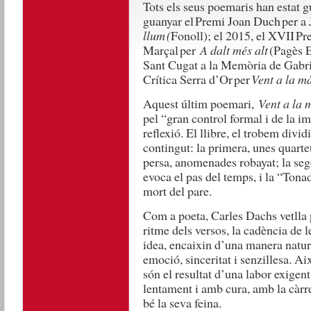
Tots els seus poemaris han estat 
guanyar el Premi Joan Duch per a 
llum (
Fonoll); el 2015, el XVII P
Marçal per
A dalt més alt
(Pagès E
Sant Cugat a la Memòria de Gabrie
Crítica Serra d’Or per
Vent a la m
Aquest últim poemari,
Vent a la 
pel “gran control formal i de la im
reflexió. El llibre, el trobem divid
contingut: la primera, unes quarte
persa, anomenades robayat; la seg
evoca el pas del temps, i la “Tona
mort del pare.
Com a poeta, Carles Dachs vetlla 
ritme dels versos, la cadència de l
idea, encaixin d’una manera natur
emoció, sinceritat i senzillesa. A
són el resultat d’una labor exigent
lentament i amb cura, amb la càrre
bé la seva feina.