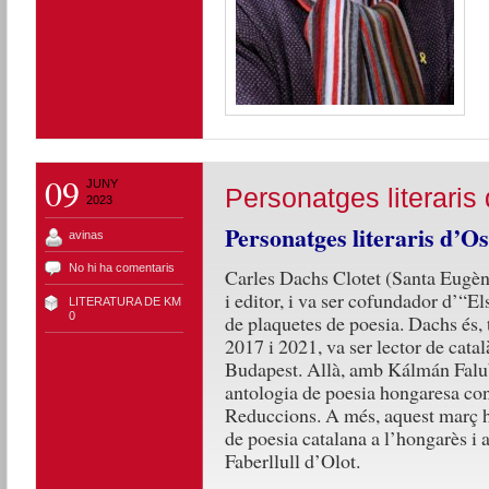
09
JUNY
Personatges literaris
2023
Personatges literaris d’O
avinas
No hi ha comentaris
Carles Dachs Clotet (Santa Eugèni
i editor, i va ser cofundador d’“El
LITERATURA DE KM
0
de plaquetes de poesia. Dachs és, t
2017 i 2021, va ser lector de cata
Budapest. Allà, amb Kálmán Faluba
antologia de poesia hongaresa con
Reduccions. A més, aquest març ha
de poesia catalana a l’hongarès i a
Faberllull d’Olot.