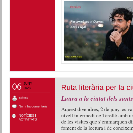
06
JUNY
Ruta literària per la c
2023
Laura a la ciutat dels sant
avinas
No hi ha comentaris
Aquest divendres, 2 de juny, es va 
nivell intermedi de Torelló amb un
NOTÍCIES I
ACTIVITATS
de les visites que s’emmarquen di
foment de la lectura i de coneixem