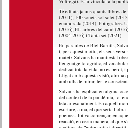
Voltregà). Està vinculat a la publ
Té editats ja uns quants llibres de
(2011), 100 sonets sol solet (201
enamorada (2014), Fotografies. U
(2016), Els arbres del camí (2016
(2004-2016) i Tanta set (2021).
En paraules de Biel Barnils, Salv
i, per aquest motiu, els seus verso
mateix Salvans ha manifestat obert
llenguatge fotogràfic, el vocabular
dedicat tota la vida, no es perdi, i 
Lligat amb aquesta visió, afirma q
amb ulls de mirar, fer-te conscient
Salvans ha explicat en alguna oca
del context de la pandèmia, tot en
feta artesanalment. En aquell mome
escriure, a mà, el que seria l’obra 
poemes. Tot va començar, en aques
reacció, en certa manera, al que s’
qualifica de “entre crític i divert