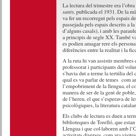
La lectura del trimestre era l’obr
sants,
publicada el 1931. De la m
va fer un recorregut pels espais de 
passejada pels espais descrits a la 
d’alguns casals), i amb les parau
a principis de segle XX. També v
es podien amagar rere els personatg
diferències entre la realitat i la fic
A la ruta hi van assistir membres 
professorat i participants del volu
s’havia dut a terme la tertúlia del c
qual es va parlar de temes com ara
l’empobriment de la llengua, el con
manera de ser de la gent de poble,
de l’hereu, el que s’esperava de le
psicològiques, la literatura catal
Els clubs de lectura es duen a term
biblioteques de Torelló, que estan 
Llengua i que col·laboren amb l’O
activitats diverses, com ara visites