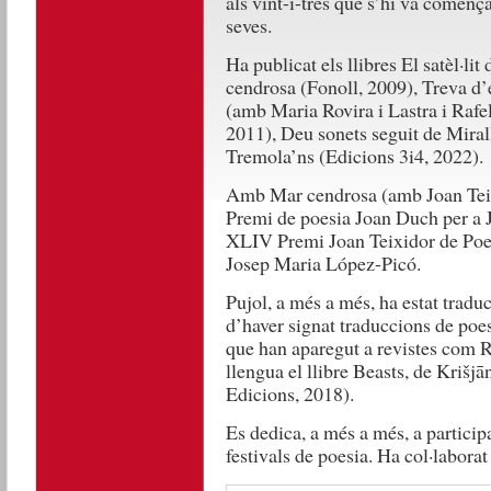
als vint-i-tres que s’hi va començ
seves.
Ha publicat els llibres El satèl·l
cendrosa (Fonoll, 2009), Treva d’
(amb Maria Rovira i Lastra i Rafe
2011), Deu sonets seguit de Miral
Tremola’ns (Edicions 3i4, 2022).
Amb Mar cendrosa (amb Joan Teixi
Premi de poesia Joan Duch per a J
XLIV Premi Joan Teixidor de Poes
Josep Maria López-Picó.
Pujol, a més a més, ha estat traduc
d’haver signat traduccions de poes
que han aparegut a revistes com R
llengua el llibre Beasts, de Krišjā
Edicions, 2018).
Es dedica, a més a més, a participa
festivals de poesia. Ha col·laborat