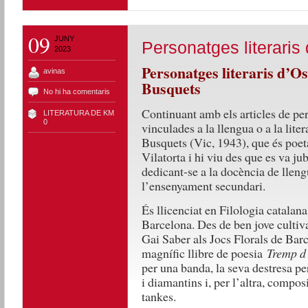
09
JUNY
Personatges literaris
2023
Personatges literaris d’
avinas
Busquets
No hi ha comentaris
Continuant amb els articles de p
LITERATURA DE KM
0
vinculades a la llengua o a la lite
Busquets (Vic, 1943), que és poeta
Vilatorta i hi viu des que es va ju
dedicant-se a la docència de llengu
l’ensenyament secundari.
És llicenciat en Filologia catalana
Barcelona. Des de ben jove cultiv
Gai Saber als Jocs Florals de Barc
magnífic llibre de poesia
Tremp d
per una banda, la seva destresa pe
i diamantins i, per l’altra, compos
tankes.