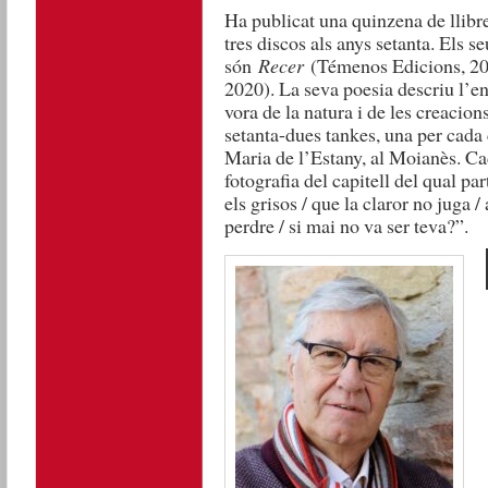
Ha publicat una quinzena de llibr
tres discos als anys setanta. Els se
són
Recer
(Témenos Edicions, 20
2020). La seva poesia descriu l’enc
vora de la natura i de les creacio
setanta-dues tankes, una per cada 
Maria de l’Estany, al Moianès. C
fotografia del capitell del qual p
els grisos / que la claror no juga /
perdre / si mai no va ser teva?”.