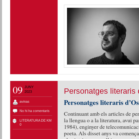
09
JUNY
Personatges literaris
2023
Personatges literaris d’Os
avinas
No hi ha comentaris
Continuant amb els articles de pe
la llengua o a la literatura, avui 
LITERATURA DE KM
0
1984), enginyer de telecomunicaci
poeta. Als disset anys va començar