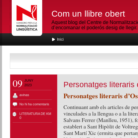
Com un llibre obert
Aquest blog del Centre de Normalització
d’encomanar el poderós desig de llegir.
Inici
09
JUNY
Personatges literaris
2023
Personatges literaris d’O
avinas
No hi ha comentaris
Continuant amb els articles de p
vinculades a la llengua o a la lite
LITERATURA DE KM
0
Salvans Ferrer (Manlleu, 1951), fo
establert a Sant Hipòlit de Voltreg
Sant Martí Xic (ermita que pertan