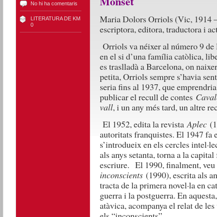
Monset
No hi ha comentaris
Maria Dolors Orriols (Vic, 1914 –
LITERATURA DE KM
0
escriptora, editora, traductora i ac
Orriols va néixer al número 9 de 
en el si d’una família catòlica, lib
es traslladà a Barcelona, on naixeri
petita, Orriols sempre s’havia sentit
seria fins al 1937, que emprendria 
publicar el recull de contes
Caval
vall
, i un any més tard, un altre re
El 1952, edita la revista
Aplec
(19
autoritats franquistes. E
l 1947 fa e
s’introdueix en els cercles intel·le
a
ls anys setanta, torna a la capital
escriure.
El 1990, finalment, veu 
inconscients
(1990), escrita als a
tracta de la primera novel·la en ca
guerra i la postguerra. En aquesta, 
atàvica, acompanya el relat de les
els “inconscients”.