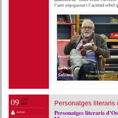
l’aire enjogassat i l’actitud rebe
09
JUNY
Personatges literaris
2023
Personatges literaris d’O
avinas