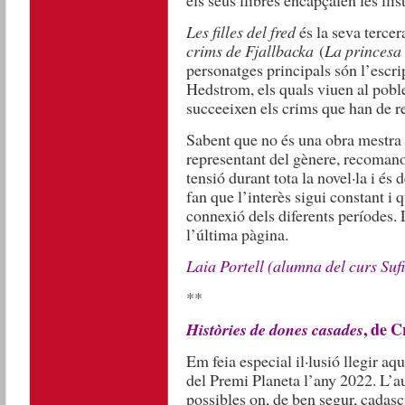
Les filles del fred
és la seva tercer
crims de Fjallbacka
(
La princesa d
personatges principals són l’escrip
Hedstrom, els quals viuen al pobl
succeeixen els crims que han de r
Sabent que no és una obra mestra d
representant del gènere, recomano
tensió durant tota la novel·la i és d
fan que l’interès sigui constant i 
connexió dels diferents períodes. 
l’última pàgina.
Laia Portell (alumna del curs Sufi
**
, de 
Històries de dones casades
Em feia especial il·lusió llegir aqu
del Premi Planeta l’any 2022. L’a
possibles on, de ben segur, cadasc