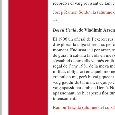
recordo i el vaig revisant de tant e
Josep Ramon Soldevila (alumne de
**
, de Vladimir Arsen
Dersú Uzalà
El 1906 un oficial de l’exèrcit rus
d’explorar la taiga siberiana, per 
moment. Endinsat ja i per atzar, t
de guia i li salvarà la vida en més
s’estableix entre ells va més enllà
regal de l’any 1981 de la meva mar
militar, obligatori en aquell momen
era nul en mi, però hi vaig queda
vaig gaudir de tal manera que jo 
vaig apassionar amb en Dersú. No 
apassionant, no hi espereu floritur
intensament.
Ramon Teixidó (alumne del curs S