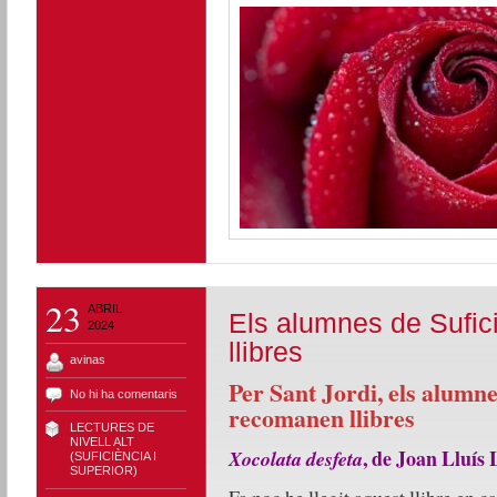
23
ABRIL
Els alumnes de Sufic
2024
llibres
avinas
Per Sant Jordi, els alumne
No hi ha comentaris
recomanen llibres
LECTURES DE
NIVELL ALT
, de Joan Lluís 
Xocolata
desfeta
(SUFICIÈNCIA I
SUPERIOR)
Fa poc he llegit aquest llibre en cat