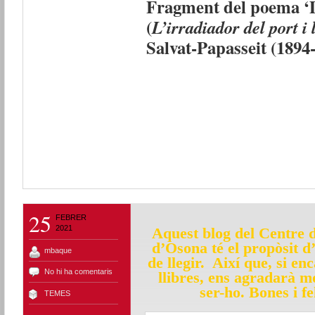
Fragment del poema ‘
(
L’irradiador del port i 
Salvat-Papasseit (1894
25
FEBRER
2021
Aquest blog del Centre 
d’Osona té el propòsit 
mbaque
de llegir. Així que, si e
No hi ha comentaris
llibres, ens agradarà m
ser-ho.
Bones i fe
TEMES