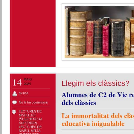
14
MAIG
Llegim els clàssics?
2024
Alumnes de C2 de Vic ref
avinas
dels clàssics
No hi ha comentaris
LECTURES DE
La immortalitat dels clà
NIVELL ALT
(SUFICIÈNCIA I
educativa inigualable
SUPERIOR)
,
LECTURES DE
NIVELL MITJÀ