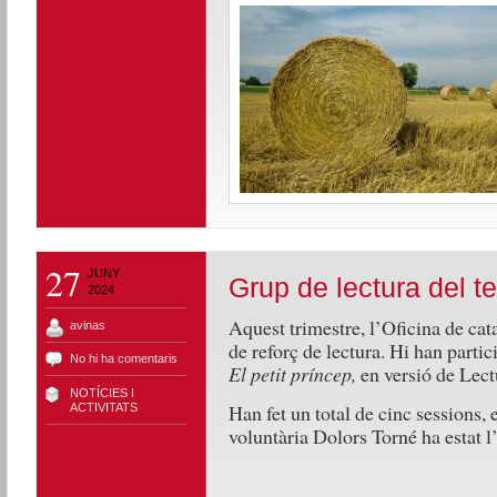
27
JUNY
Grup de lectura del te
2024
Aquest trimestre, l’Oficina de cat
avinas
de reforç de lectura. Hi han partic
No hi ha comentaris
El petit príncep,
en versió de Lect
NOTÍCIES I
Han fet un total de cinc sessions, 
ACTIVITATS
voluntària Dolors Torné ha estat l