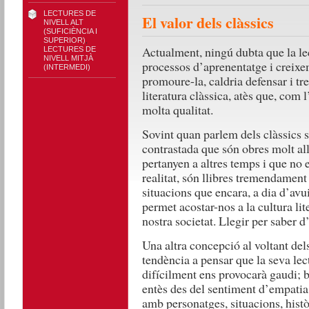
LECTURES DE
El valor dels clàssics
NIVELL ALT
(SUFICIÈNCIA I
SUPERIOR)
,
Actualment, ningú dubta que la le
LECTURES DE
NIVELL MITJÀ
processos d’aprenentatge i creixe
(INTERMEDI)
promoure-la, caldria defensar i tre
literatura clàssica, atès que, com 
molta qualitat.
Sovint quan parlem dels clàssics s
contrastada que són obres molt al
pertanyen a altres temps i que no e
realitat, són llibres tremendament
situacions que encara, a dia d’avu
permet acostar-nos a la cultura lite
nostra societat. Llegir per saber 
Una altra concepció al voltant del
tendència a pensar que la seva lect
difícilment ens provocarà gaudi; be
entès des del sentiment d’empatia
amb personatges, situacions, històr