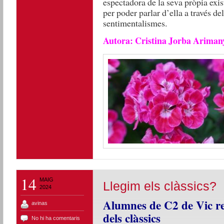
espectadora de la seva pròpia exis
per poder parlar d’ella a través de
sentimentalismes.
Autora: Cristina Jorba Arimany,
14
MAIG
Llegim els clàssics?
2024
Alumnes de C2 de Vic ref
avinas
dels clàssics
No hi ha comentaris