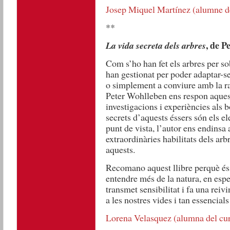
Josep Miquel Martínez (alumne de
**
, de P
La vida secreta dels arbres
Com s’ho han fet els arbres per s
han gestionat per poder adaptar-se 
o simplement a conviure amb la 
Peter Wohlleben ens respon aquests
investigacions i experiències als 
secrets d’aquests éssers són els e
punt de vista, l’autor ens endinsa
extraordinàries habilitats dels arb
aquests.
Recomano aquest llibre perquè és 
entendre més de la natura, en espe
transmet sensibilitat i fa una reiv
a les nostres vides i tan essencials
Lorena Velasquez (alumna del cur