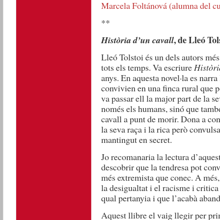
Marcela Foltánová (alumna del cur
**
, de Lleó Tol
Història d’un cavall
Lleó Tolstoi és un dels autors més
tots els temps. Va escriure
Històri
anys. En aquesta novel·la es narra
convivien en una finca rural que p
va passar ell la major part de la 
només els humans, sinó que també 
cavall a punt de morir. Dona a co
la seva raça i la rica però convuls
mantingut en secret.
Jo recomanaria la lectura d’aquest
descobrir que la tendresa pot conv
més extremista que conec. A més, e
la desigualtat i el racisme i criti
qual pertanyia i que l’acabà aban
Aquest llibre el vaig llegir per pr