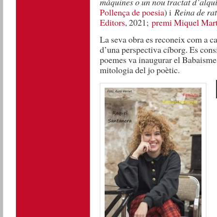
màquines o un nou tractat d’alqu
Pollença de poesia
) i
Reina de ra
Editors
, 2021;
premi Miquel Martí
La seva obra es reconeix com a ca
d’una perspectiva cíborg. Es cons
poemes va inaugurar el Babaisme, 
mitologia del jo poètic.