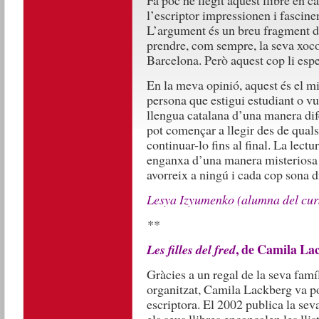
l’escriptor impressionen i fascinen
L’argument és un breu fragment d
prendre, com sempre, la seva xocol
Barcelona. Però aquest cop li es
En la meva opinió, aquest és el mil
persona que estigui estudiant o v
llengua catalana d’una manera dif
pot començar a llegir des de qual
continuar-lo fins al final. La lect
enganxa d’una manera misteriosa a
avorreix a ningú i cada cop sona di
Lesya Izyumenko (alumna del curs
**
, de Camila La
Les filles del fred
Gràcies a un regal de la seva famí
organitzat, Camila Lackberg va po
escriptora. El 2002 publica la seva
els seus llibres encapçalen les llis