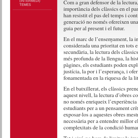
Com a gran defensor de la lectura,
(INTERMEDI)
,
TEMES
importància dels clàssics en el pa
han resistit el pas del temps i con
generació no només ofereixen una 
guia per al present i el futur.
En el marc de l’ensenyament, la in
considerada una prioritat en tots e
secundària, la lectura dels clàssic
més profunda de la llengua, la histò
pàgines, els estudiants poden expl
justícia, la por i l’esperança, i of
fonamentada en la riquesa de la lit
En el batxillerat, els clàssics pr
aquest nivell, la lectura d’obres 
no només enriqueix l’experiència 
estudiants per a un pensament críti
exposar-los a aquestes obres mestr
necessària per a entendre millor el
complexitats de la condició huma
Tot i així, no hem de limitar la i