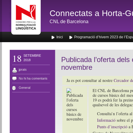
Connectats a Horta-G
CNL de Barcelona
Inici
Programació d’hivern 2023 de l’Esp
18
SETEMBRE
Publicada l’oferta dels
2018
novembre
jprats
No hi ha comentaris
Ja es pot consultar al nostre
Cercador de
General
El CNL de Barcelona pub
de cursos bàsics del me
19 es podrà fer la prein
qualsevol de les delegac
Consulta’n l’oferta a
Informació
sobre el p
Punts d’inscripció
a B