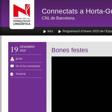
Connectats a Horta-G
CNL de Barcelona
Inici
Programació d’hivern 2023 de l’Esp
19
DESEMBRE
Bones festes
2018
jprats
No hi ha comentaris
General