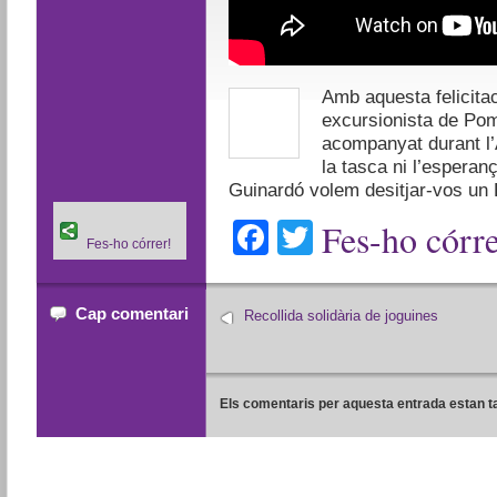
A
mb aquesta felicita
excursionista de Pom
acompanyat durant l’
la tasca ni l’esperan
Guinardó volem desitjar-vos un B
Facebook
Twitter
Fes-ho córre
Fes-ho córrer!
Cap comentari
Recollida solidària de joguines
Els comentaris per aquesta entrada estan t