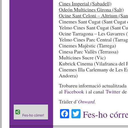
Cines Imperial (Sabadell)
Odeón Multicines Girona (Salt)
Ocine Sant Celoni – Altrium (San
Cinemes Sant Cugat (Sant Cugat d
Yelmo Cines Sant Cugat (Sant Cug
Ocine Tarragona – Les Gavarres 
Yelmo Cines Parc Central (Tarra
Cinemes Majèstic (Tàrrega)
Cinesa Parc Vallès (Terrassa)
Multicines Sucre (Vic)
Kubrick Cinema (Vilafranca del 
Cinemes Illa Carlemany de Les E
Andorra)
Trobareu informació actualitzada
al
Facebook
i al canal
Twitter
de 
Tràiler d’
Onward
.
Facebook
Twitter
Fes-ho córre
Fes-ho córrer!