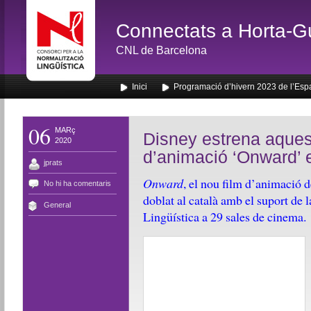
Connectats a Horta-G
CNL de Barcelona
Inici
Programació d’hivern 2023 de l’Esp
06
MARç
Disney estrena aquest
2020
d’animació ‘Onward’ 
jprats
Onward
, el nou film d’animació d
No hi ha comentaris
doblat al català amb el suport de 
General
Lingüística a 29 sales de cinema.