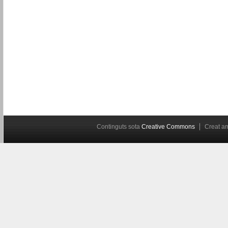
Continguts sota
Creative Commons
Creat 