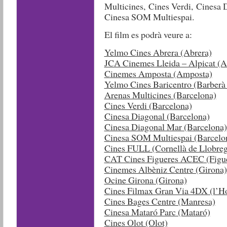
Multicines, Cines Verdi, Cinesa 
Cinesa SOM Multiespai.
El film es podrà veure a:
Yelmo Cines Abrera (Abrera)
JCA Cinemes Lleida – Alpicat (A
Cinemes Amposta (Amposta)
Yelmo Cines Baricentro (Barberà 
Arenas Multicines (Barcelona)
Cines Verdi (Barcelona)
Cinesa Diagonal (Barcelona)
Cinesa Diagonal Mar (Barcelona)
Cinesa SOM Multiespai (Barcelo
Cines FULL (Cornellà de Llobreg
CAT Cines Figueres ACEC (Figu
Cinemes Albèniz Centre (Girona)
Ocine Girona (Girona)
Cines Filmax Gran Via 4DX (l’Hos
Cines Bages Centre (Manresa)
Cinesa Mataró Parc (Mataró)
Cines Olot (Olot)