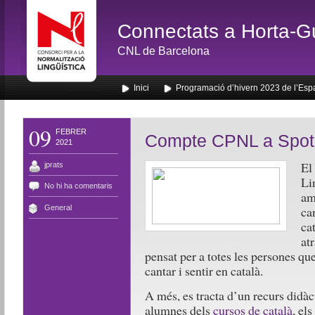
Connectats a Horta-G
CNL de Barcelona
Inici
Programació d’hivern 2023 de l’Esp
09
FEBRER
Compte CPNL a Spoti
2021
El
jprats
Li
No hi ha comentaris
am
General
ca
ca
at
pensat per a totes les persones qu
cantar i sentir en català.
A més, es tracta d’un recurs didàct
alumnes dels
cursos de català
, el