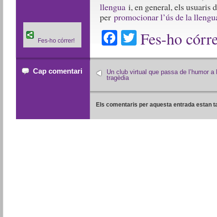
llengua
i, en general, els usuaris 
per
promocionar l’ús de la llengu
Facebook
Twitter
Fes-ho córre
Fes-ho córrer!
Cap comentari
Un club virtual que passa de l’humor a 
tragèdia
Els comentaris per aquesta entrada estan t