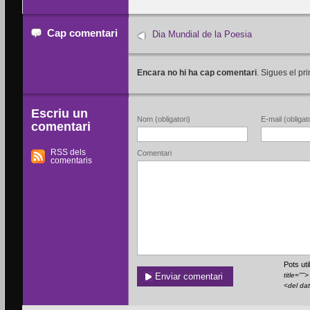
Cap comentari
Dia Mundial de la Poesia
Encara no hi ha cap comentari
. Sigues el pri
Escriu un
Nom (obligatori)
E-mail (obligato
comentari
RSS dels
Comentari
comentaris
Pots ut
title=""
<del da