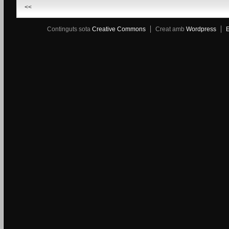
<<
Continguts sota
Creative Commons
Creat amb
Wordpress
E