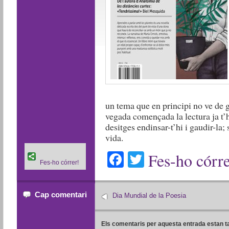
un tema que en principi no ve de g
vegada començada la lectura ja t’
desitges endinsar-t’hi i gaudir-la; 
vida.
Facebook
Twitter
Fes-ho córre
Fes-ho córrer!
Cap comentari
Dia Mundial de la Poesia
Els comentaris per aquesta entrada estan t