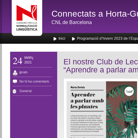
Connectats a Horta-G
CNL de Barcelona
Inici
Programació d’hivern 2023 de l’Esp
24
MARç
El nostre Club de Lect
2021
“Aprendre a parlar am
jprats
No hi ha comentaris
General