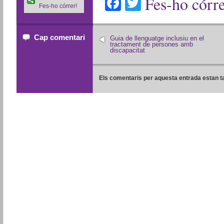
Facebook
Twitter
Fes-ho córre
Fes-ho córrer!
Cap comentari
Guia de llenguatge inclusiu en el
tractament de persones amb
discapacitat
Els comentaris per aquesta entrada estan t