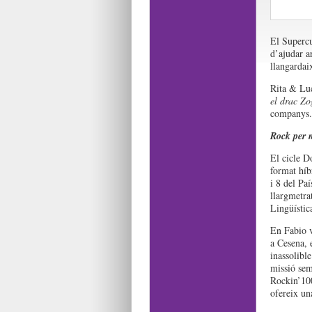
El Supercuc
d’ajudar ar
llangardaix
Rita & Luc
el drac Zo
companys.
Rock per 
El cicle D
format híbr
i 8 del Paí
llargmetrat
Lingüístic
En Fabio v
a Cesena, e
inassolible
missió sem
Rockin’100
ofereix un