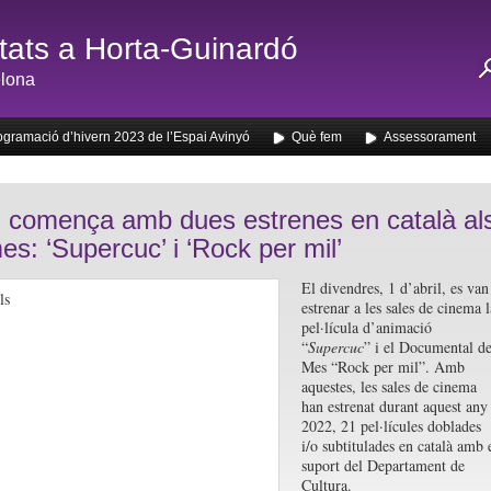
ats a Horta-Guinardó
lona
ogramació d’hivern 2023 de l’Espai Avinyó
Què fem
Assessorament
il comença amb dues estrenes en català al
es: ‘Supercuc’ i ‘Rock per mil’
El divendres, 1 d’abril, es van
estrenar a les sales de cinema l
pel·lícula d’animació
“
Supercuc
” i el Documental de
Mes “Rock per mil”. Amb
aquestes, les sales de cinema
han estrenat durant aquest any
2022, 21 pel·lícules doblades
i/o subtitulades en català amb 
suport del Departament de
Cultura.