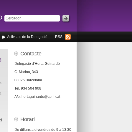
Activitats de la Delegació
RSS
Contacte
s
Delegació d’Horta-Guinardó
C. Marina, 343
08025 Barcelona
a
Tel. 934 504 908
l
A/e: hortaguinardó@cpnl.cat
Horari
el
De dilluns a divendres de 9 a 13.30