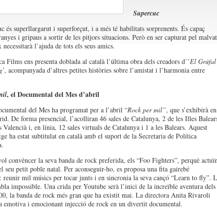
Supercuc
 és superllargarut i superforçut, i a més té habilitats sorprenents. És capaç
anyes i gripaus a sortir de les pitjors situacions. Però en ser capturat pel malvat
 necessitarà l’ajuda de tots els seus amics.
a Films ens presenta doblada al català l’última obra dels creadors d’’
El Grúfal 
g
’, acompanyada d’altres petites històries sobre l’amistat i l’harmonia entre
, el Documental del Mes d’abril
mil
ocumental del Mes ha programat per a l’abril “
Rock per mil”
, que s’exhibirà en
id. De forma presencial, l’acolliran 46 sales de Catalunya, 2 de les Illes Balear
s Valencià i, en línia, 12 sales virtuals de Catalunya i 1 a les Balears. Aquest
ge ha estat subtitulat en català amb el suport de la Secretaria de Política
a.
ol convèncer la seva banda de rock preferida, els “Foo Fighters”, perquè actuï
l seu petit poble natal. Per aconseguir-ho, es proposa una fita gairebé
: reunir mil músics per tocar junts i en sincronia la seva cançó “Learn to fly”. 
bla impossible. Una crida per Youtube serà l’inici de la increïble aventura dels
0, la banda de rock més gran que ha existit mai. La directora Anita Rivaroli
a emotiva i emocionant injecció de rock en un divertit documental.