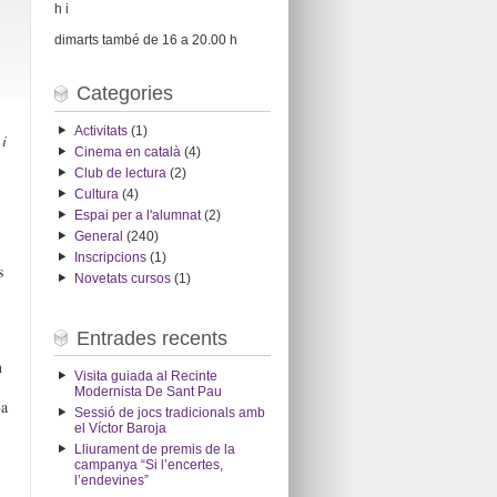
h i
dimarts també de 16 a 20.00 h
Categories
Activitats
(1)
i
Cinema en català
(4)
Club de lectura
(2)
Cultura
(4)
Espai per a l'alumnat
(2)
General
(240)
Inscripcions
(1)
s
Novetats cursos
(1)
Entrades recents
n
Visita guiada al Recinte
Modernista De Sant Pau
La
Sessió de jocs tradicionals amb
el Víctor Baroja
Lliurament de premis de la
campanya “Si l’encertes,
l’endevines”