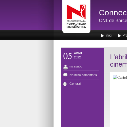
Connect
CNL de Barce
Inici
Pr
05
ABRIL
L’abr
2022
cinem
mcasabo
No hi ha comentaris
General