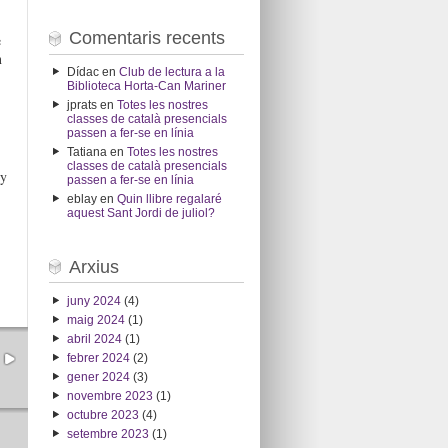
Comentaris recents
e
n
Dídac
en
Club de lectura a la
Biblioteca Horta-Can Mariner
jprats
en
Totes les nostres
classes de català presencials
passen a fer-se en línia
Tatiana
en
Totes les nostres
classes de català presencials
ny
passen a fer-se en línia
eblay
en
Quin llibre regalaré
aquest Sant Jordi de juliol?
Arxius
juny 2024
(4)
maig 2024
(1)
abril 2024
(1)
febrer 2024
(2)
gener 2024
(3)
novembre 2023
(1)
octubre 2023
(4)
setembre 2023
(1)