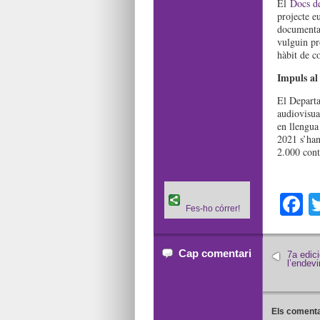
El
Docs d
projecte e
documental
vulguin pr
hàbit de c
Impuls al 
El Departa
audiovisua
en llengua 
2021 s’han
2.000 cont
F
Fes-ho córrer!
Cap comentari
7a edici
l’endevi
Els comenta