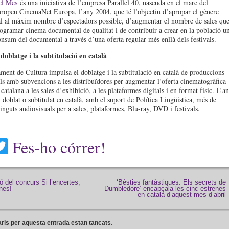
el Mes
és una iniciativa de l’empresa Parallel 40, nascuda en el marc del
uropeu CinemaNet Europa, l’any 2004, que té l’objectiu d’apropar el gènere
 al màxim nombre d’espectadors possible, d’augmentar el nombre de sales qu
ogramar cinema documental de qualitat i de contribuir a crear en la població u
onsum del documental a través d’una oferta regular més enllà dels festivals.
doblatge i la subtitulació en català
ment de Cultura impulsa el doblatge i la subtitulació en català de produccions
ls amb subvencions a les distribuïdores per augmentar l’oferta cinematogràfica
catalana a les sales d’exhibició, a les plataformes digitals i en format físic. L’a
 doblat o subtitulat en català, amb el suport de Política Lingüística, més de
inguts audiovisuals per a sales, plataformes, Blu-ray, DVD i festivals.
acebook
Twitter
Fes-ho córrer!
ó del concurs Si l’encertes,
‘Bèsties fantàstiques: Els secrets de
nes!
Dumbledore’ encapçala les cinc estrenes
en català d’aquest mes d’abril
ris per aquesta entrada estan tancats
.