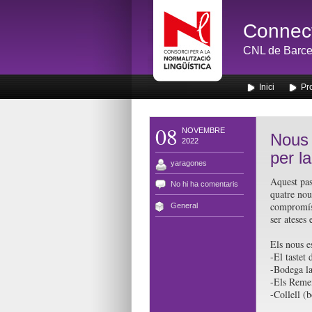
Connect
CNL de Barce
Inici
Pr
08
NOVEMBRE
Nous 
2022
per l
yaragones
Aquest pas
No hi ha comentaris
quatre nou
compromís 
General
ser ateses 
Els nous e
-El tastet
-Bodega la
-Els Remei
-Collell (