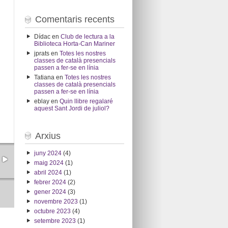
Comentaris recents
Dídac
en
Club de lectura a la
Biblioteca Horta-Can Mariner
jprats
en
Totes les nostres
classes de català presencials
passen a fer-se en línia
Tatiana
en
Totes les nostres
classes de català presencials
passen a fer-se en línia
eblay
en
Quin llibre regalaré
aquest Sant Jordi de juliol?
Arxius
juny 2024
(4)
maig 2024
(1)
abril 2024
(1)
febrer 2024
(2)
gener 2024
(3)
novembre 2023
(1)
octubre 2023
(4)
setembre 2023
(1)