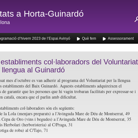
ats a Horta-Guinardó
lona
ogramació d’hivern 2023 de l’Espai Avinyó
Què fem
Assessorament
establiments col·laboradors del Voluntariat
a llengua al Guinardó
sat mes d’octubre es van adherir al programa del Voluntariat per la llengua
s establiments del Baix Guinardó. Aquests establiments adquireixen el
de garantir que les persones que hi vagin trobaran facilitats per expressar-se i
en català, encara que el parlin amb dificultat.
stabliments col·laboradors són els següents:
 de la Lola (menjars preparats) a l’Avinguda Mare de Déu de Montserrat, 49
 Cepa de Oro (vins i begudes) a l’Avinguda Mare de Déu de Montserrat, 35
s Herbolari (herboristeria) al C/Praga, 31
botiga de roba) al C/Tajo, 71