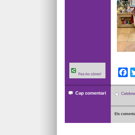
F
Fes-ho córrer!
Cap comentari
Celebre
Els comenta