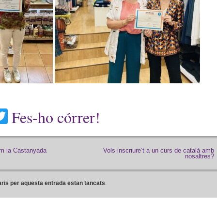
acebook
Twitter
Fes-ho córrer!
m la Castanyada
Vols inscriure’t a un curs de català amb
nosaltres?
ris per aquesta entrada estan tancats
.