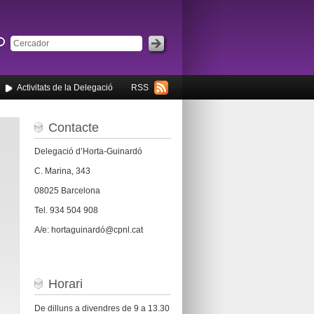
Activitats de la Delegació
RSS
Contacte
Delegació d’Horta-Guinardó
C. Marina, 343
08025 Barcelona
Tel. 934 504 908
A/e: hortaguinardó@cpnl.cat
Horari
De dilluns a divendres de 9 a 13.30