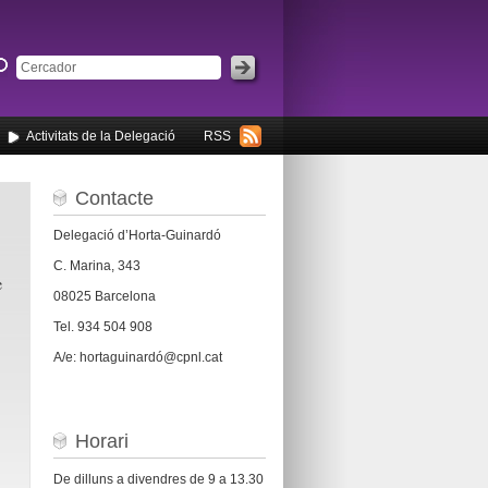
Activitats de la Delegació
RSS
Contacte
Delegació d’Horta-Guinardó
C. Marina, 343
e
08025 Barcelona
Tel. 934 504 908
A/e: hortaguinardó@cpnl.cat
Horari
De dilluns a divendres de 9 a 13.30