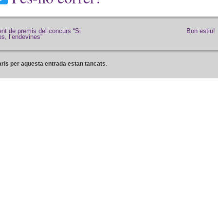
ent de premis del concurs “Si
Bon estiu!
es, l’endevines”
ris per aquesta entrada estan tancats
.