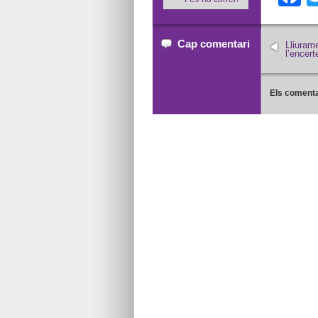
Cap comentari
Lliuram
l’encert
Els comenta