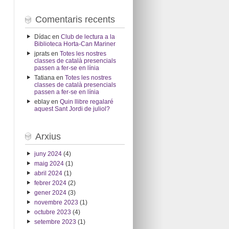
Comentaris recents
Dídac
en
Club de lectura a la
Biblioteca Horta-Can Mariner
jprats
en
Totes les nostres
classes de català presencials
passen a fer-se en línia
Tatiana
en
Totes les nostres
classes de català presencials
passen a fer-se en línia
eblay
en
Quin llibre regalaré
aquest Sant Jordi de juliol?
Arxius
juny 2024
(4)
maig 2024
(1)
abril 2024
(1)
febrer 2024
(2)
gener 2024
(3)
novembre 2023
(1)
octubre 2023
(4)
setembre 2023
(1)