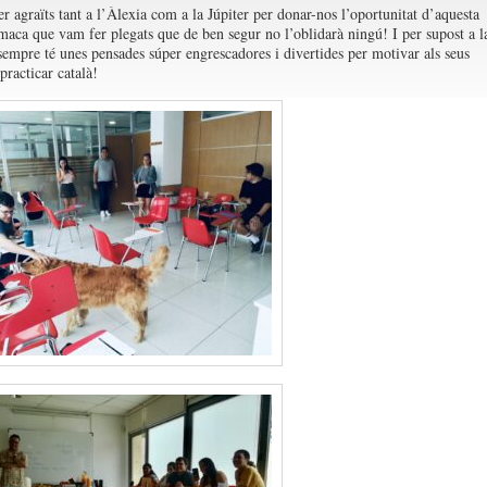
r agraïts tant a l’Àlexia com a la Júpiter per donar-nos l’oportunitat d’aquesta
 maca que vam fer plegats que de ben segur no l’oblidarà ningú! I per supost a l
sempre té unes pensades súper engrescadores i divertides per motivar als seus
practicar català!