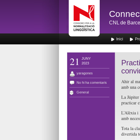
Connect
CNL de Barce
Inici
Pr
21
JUNY
Pract
2023
convi
yaragones
Ahir al ma
No hi ha comentaris
amb una co
General
La Júpiter
practicar 
L’Alèxia i
amb necessi
Tota la cl
divertida t