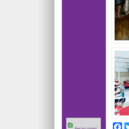
F
Fes-ho córrer!