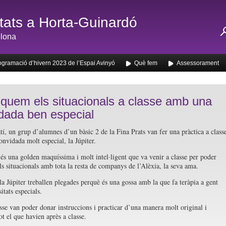
ats a Horta-Guinardó
lona
ogramació d’hivern 2023 de l’Espai Avinyó
Què fem
Assessorament
iquem els situacionals a classe amb una
dada ben especial
tí, un grup d’alumnes d’un bàsic 2 de la Fina Prats van fer una pràctica a class
nvidada molt especial, la Júpiter.
 és una golden maquíssima i molt intel·ligent que va venir a classe per poder
els situacionals amb tota la resta de companys de l’Alèxia, la seva ama.
 la Júpiter treballen plegades perquè és una gossa amb la que fa teràpia a gent
tats especials.
asse van poder donar instruccions i practicar d’una manera molt original i
ot el que havien après a classe.