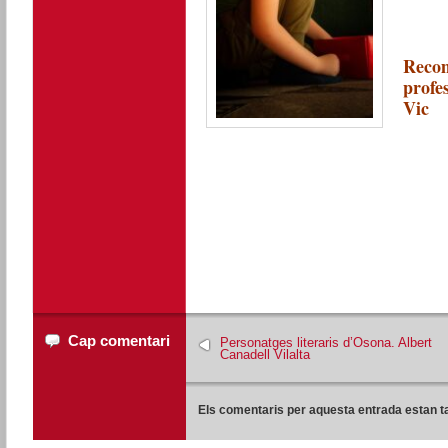
Recom
profe
Vic
Cap comentari
Personatges literaris d’Osona. Albert
Canadell Vilalta
Els comentaris per aquesta entrada estan t