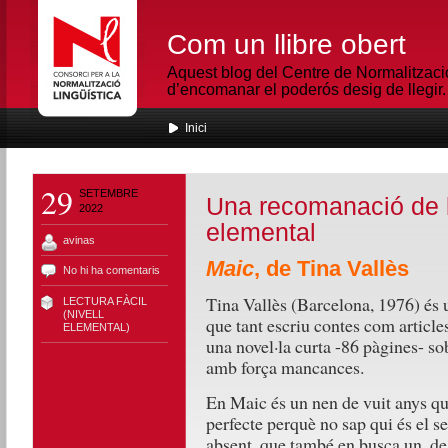
Com un llibre obert
Aquest blog del Centre de Normalització
d’encomanar el poderós desig de llegir.
Inici
29
SETEMBRE
Una recomanació de le
2022
elemental
avinas
Maic
, de Tina Vallès
No hi ha comentaris
Tina Vallès (Barcelona, 1976) és u
LECTURA FÀCIL
(NIVELL
que tant escriu contes com articles
ELEMENTAL)
una novel·la curta -86 pàgines- sob
amb força mancances.
En Maic és un nen de vuit anys que
perfecte perquè no sap qui és el s
absent, que també en busca un, de 