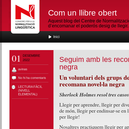
Com un llibre obert
Aquest blog del Centre de Normalització
d’encomanar el poderós desig de llegir.
Inici
01
DESEMBRE
Seguim amb les reco
2022
negra
avinas
Un voluntari dels grups de
No hi ha comentaris
recomana novel·la negra
LECTURA FÀCIL
(NIVELL
Sherlock Holmes resol tres casos
ELEMENTAL)
Llegir per aprendre, llegir per dive
de món, llegir per endinsar-se en 
per llegir!
Nosaltres practiquem llegir per ap