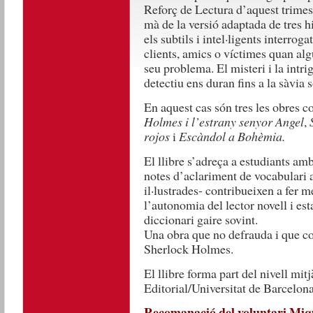
Reforç de Lectura d’aquest trimest
mà de la versió adaptada de tres h
els subtils i intel·ligents interro
clients, amics o víctimes quan alg
seu problema. El misteri i la intri
detectiu ens duran fins a la sàvia 
En aquest cas són tres les obres c
Holmes i l’estrany senyor Angel
,
rojos
i
Escàndol a Bohèmia.
El llibre s’adreça a estudiants amb
notes d’aclariment de vocabulari 
il·lustrades- contribueixen a fer m
l’autonomia del lector novell i esta
diccionari gaire sovint.
Una obra que no defrauda i que con
Sherlock Holmes.
El llibre forma part del nivell mit
Editorial/Universitat de Barcelona
Recomanació del voluntari Miq