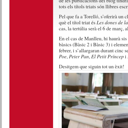
de les publicacions del blog tindr
tots els títols triats són llibres esc
Pel que fa a Torelló, s’oferirà un c
què el títol triat és
Les dones de la
cas, la tertúlia serà el 6 de març, 
En el cas de Manlleu, hi haurà sis 
bàsics (Bàsic 2 i Bàsic 3) i eleme
febrer, i s’allargaran durant cinc s
Poe
,
Peter Pan
,
El Petit Príncep
i
Desitgem que siguin tot un èxit!