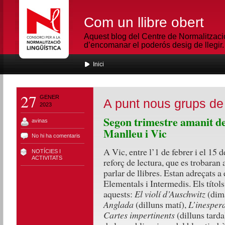
Com un llibre obert
Aquest blog del Centre de Normalització
d’encomanar el poderós desig de llegir.
Inici
27
GENER
A punt nous grups de 
2023
Segon trimestre amanit de
avinas
Manlleu i Vic
No hi ha comentaris
A Vic, entre l’1 de febrer i el 15 
NOTÍCIES I
ACTIVITATS
reforç de lectura, que es trobaran a
parlar de llibres. Estan adreçats a
Elementals i Intermedis. Els títols
aquests:
El violí d’Auschwitz
(dim
Anglada
(dilluns matí),
L’inespera
Cartes impertinents
(dilluns tarda