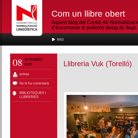
Com un llibre obert
Aquest blog del Centre de Normalització
d’encomanar el poderós desig de llegir.
Inici
08
SETEMBRE
Llibreria Vuk (Torelló)
2023
avinas
No hi ha comentaris
BIBLIOTEQUES I
LLIBRERIES