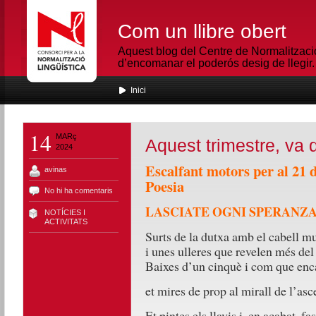
Com un llibre obert
Aquest blog del Centre de Normalització
d’encomanar el poderós desig de llegir.
Inici
14
MARç
Aquest trimestre, va 
2024
Escalfant motors per al 21 
avinas
Poesia
No hi ha comentaris
LASCIATE OGNI SPERANZA,
NOTÍCIES I
ACTIVITATS
Surts de la dutxa amb el cabell mu
i unes ulleres que revelen més del
Baixes d’un cinquè i com que enc
et mires de prop al mirall de l’asc
Et pintes els llavis i, en acabat, fa