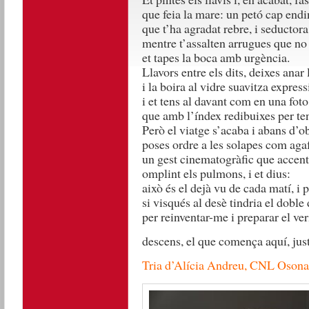
que feia la mare: un petó cap endi
que t’ha agradat rebre, i seductor
mentre t’assalten arrugues que no 
et tapes la boca amb urgència.
Llavors entre els dits, deixes anar 
i la boira al vidre suavitza expres
i et tens al davant com en una foto
que amb l’índex redibuixes per ten
Però el viatge s’acaba i abans d’ob
poses ordre a les solapes com aga
un gest cinematogràfic que accen
omplint els pulmons, i et dius:
això és el dejà vu de cada matí, i 
si visqués al desè tindria el doble
per reinventar-me i preparar el ver
descens, el que comença aquí, just
Tria d’Alícia Andreu, CNL Osona