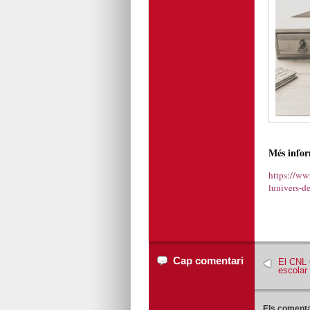
Més infor
https://www
lunivers-de
Cap comentari
El CNL 
escolar
Els comenta