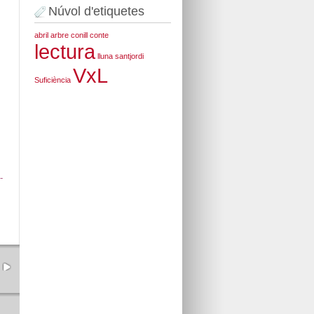
Núvol d'etiquetes
abril
arbre
conill
conte
lectura
lluna
santjordi
VxL
Suficiència
-