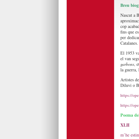
Breu biog
Nascut a Bu
aproximacio
cop acabad
fins que e
per dedica
Catalanes.
El 1953 v
el van seg
garbons
, e
la guerra,
Artistes d
Diluvi o B
https://o
https://o
Poema del
XLII
m’he estim