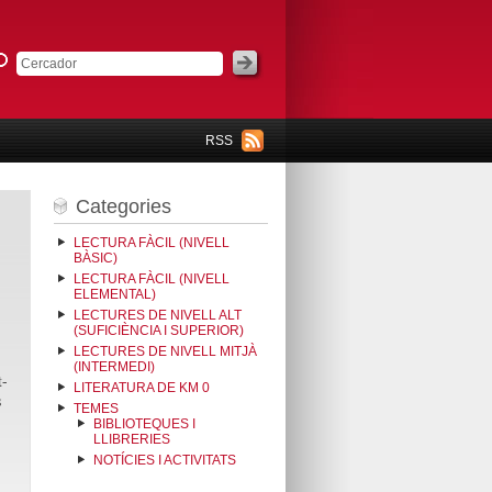
RSS
Categories
LECTURA FÀCIL (NIVELL
BÀSIC)
LECTURA FÀCIL (NIVELL
ELEMENTAL)
LECTURES DE NIVELL ALT
(SUFICIÈNCIA I SUPERIOR)
LECTURES DE NIVELL MITJÀ
(INTERMEDI)
t-
LITERATURA DE KM 0
s
TEMES
BIBLIOTEQUES I
LLIBRERIES
NOTÍCIES I ACTIVITATS