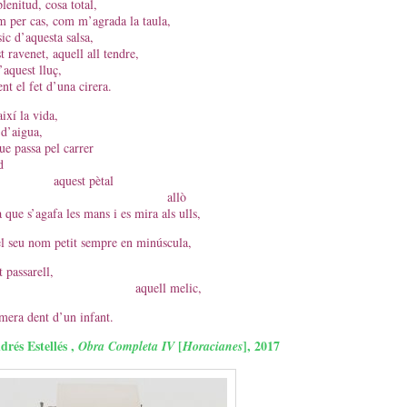
lenitud, cosa total,
m per cas, com m’agrada la taula,
ic d’aquesta salsa,
t ravenet, aquell all tendre,
’aquest lluç,
ent el fet d’una cirera.
ixí la vida,
 d’aigua,
ue passa pel carrer
d
est pètal
allò
 que s’agafa les mans i es mira als ulls,
el seu nom petit sempre en minúscula,
 passarell,
uell melic,
mera dent d’un infant.
drés Estellés ,
[
], 2017
Obra Completa IV
Horacianes