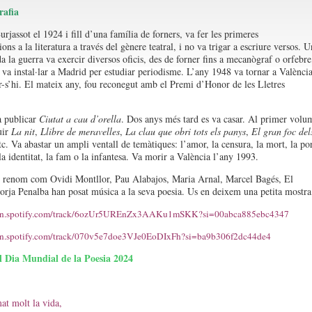
rafia
rjassot el 1924 i fill d’una família de forners, va fer les primeres
ns a la literatura a través del gènere teatral, i no va trigar a escriure versos. U
a la guerra va exercir diversos oficis, des de forner fins a mecanògraf o orfebre
s va instal·lar a Madrid per estudiar periodisme. L’any 1948 va tornar a Valènci
r-s’hi. El mateix any, fou reconegut amb el Premi d’Honor de les Lletres
a publicar
Ciutat a cau d’orella
. Dos anys més tard es va casar. Al primer volu
uir
La nit
,
Llibre de meravelles
,
La clau que obri tots els panys
,
El gran foc del
tc. Va abastar un ampli ventall de temàtiques: l’amor, la censura, la mort, la por
 la identitat, la fam o la infantesa. Va morir a València l’any 1993.
e renom com Ovidi Montllor, Pau Alabajos, Maria Arnal, Marcel Bagés, El
orja Penalba han posat música a la seva poesia. Us en deixem una petita mostra
pen.spotify.com/track/6ozUr5UREnZx3AAKu1mSKK?si=00abca885ebc4347
pen.spotify.com/track/070v5e7doe3VJe0EoDIxFh?si=ba9b306f2dc44de4
 Dia Mundial de la Poesia 2024
at molt la vida,