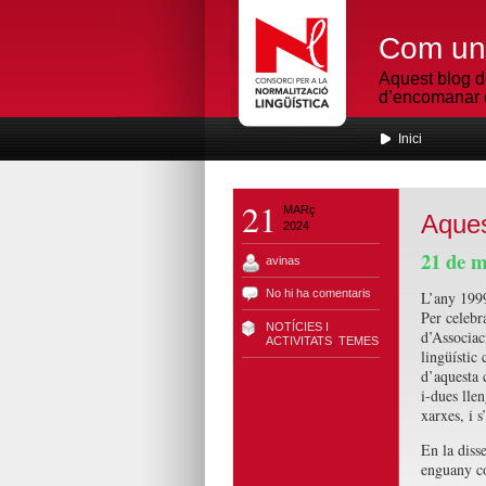
Com un 
Aquest blog d
d’encomanar e
Inici
21
MARç
Aques
2024
21 de m
avinas
No hi ha comentaris
L’any 199
Per celebra
NOTÍCIES I
d’Associac
ACTIVITATS
,
TEMES
lingüístic
d’aquesta c
i-dues lle
xarxes, i s
En la diss
enguany c