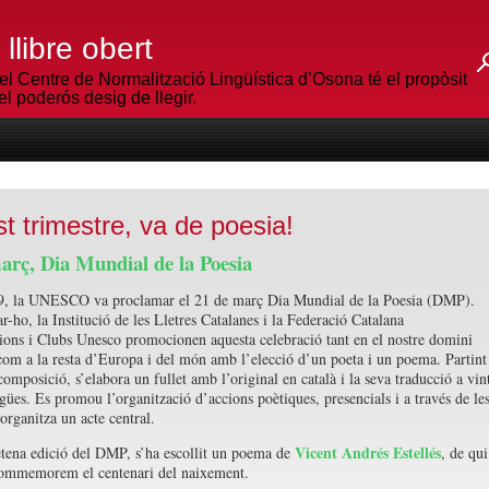
llibre obert
el Centre de Normalització Lingüística d’Osona té el propòsit
l poderós desig de llegir.
t trimestre, va de poesia!
arç, Dia Mundial de la Poesia
9, la UNESCO va proclamar el 21 de març Dia Mundial de la Poesia (DMP).
r-ho, la Institució de les Lletres Catalanes i la Federació Catalana
ions i Clubs Unesco promocionen aquesta celebració tant en el nostre domini
 com a la resta d’Europa i del món amb l’elecció d’un poeta i un poema. Partint
omposició, s’elabora un fullet amb l’original en català i la seva traducció a vin
ngües. Es promou l’organització d’accions poètiques, presencials i a través de le
’organitza un acte central.
Vicent Andrés Estellés
etena edició del DMP, s’ha escollit un poema de
, de qui
ommemorem el centenari del naixement.