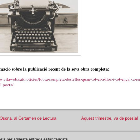
mació sobre la publicació recent de la seva obra completa:
.vilaweb.cat/noticies/lobra-completa-destelles-quan-tot-es-a-lloc-i-tot-encaixa-en
l-poeta/
Osona, al Certamen de Lectura
Aquest trimestre, va de poesia!
ris per aquesta entrada estan tancats
.