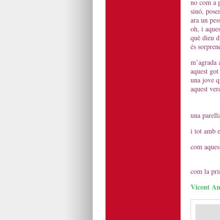
no com a p
sinó, pose
ara un pess
oh, i aques
què dieu d
és sorpren
m’agrada a
aquest got
una jove q
aquest ver
aqu
una parella
i tot amb 
com aquest
aq
com la pri
Vicent An