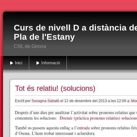
Curs de nivell D a distància d
Pla de l'Estany
CNL de Girona
Inici
Informació
Tot és relatiu! (solucions)
Escrit per
Susagna Sabaté
el 12 de desembre del 2013 a les 12:06 a:
Mor
Després d’uns dies per analitzar l’activitat sobre pronoms relatius que
comentem les solucions:
Dormir (pràctica pronoms relatius) solucion
També us passem aquesta enllaç a l’
entrada
sobre pronoms relatius fet
d’Osona. L’hem trobat interessant i aclaridora.