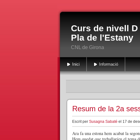
Curs de nivell D
Pla de l'Estany
CNL de Girona
Inici
Informació
Resum de la 2a sess
Escrit per
Susagna Sabaté
el 17 de des
Ara fa una estona hem acabat la segona
Hem quedat que treballaríeu el tema de