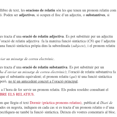
oracions de relatiu
llibre de text, les
són les que tenen un pronom relatiu com
adjectives
substantives
ió. Poden ser
, si ocupen el lloc d’un adjectiu, o
, si
oració de relatiu adjectiva
 es tracta d’una
. Es pot substituir per un adjectiu
l’oració de relatiu adjectiva fa la mateixa funció sintàctica (
CN
) que l’adjectiu
 una funció sintàctica pròpia dins la subordinada (
subjecte
), i el pronom relatiu
iar un missatge de correu electrònic
.
oració de relatiu substantiva
 es tracta d’una
. Es pot substituir per un
ha d’enviar un missatge de correu electrònic
); l’oració de relatiu substantiva fa
 que el substantiu equivalent; el pronom relatiu (
qui
) té una funció sintàctica
 però,
no té un antecedent concret a l’oració principal
.
a l’hora de fer servir un pronom relatiu. Els podeu resoldre consultant el
BRE ELS RELATIUS
.
m que llegiu el text
Dormir (pràctica pronoms relatius)
, publicat al
Diari de
des en negreta, indiqueu en cada cas si es tracta d’un pronom relatiu o d’una
pecifiqueu-ne també la funció sintàctica. Deixeu els vostres comentaris al bloc.