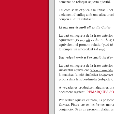
demanat de reforçar aquesta qüestió.
Tal com se us explica a la unitat 3 del 
a element d’enllaç amb una altra orac
ocupen el d’un substantiu.
El nen
que és molt alt
es diu Carles
.
La part en negreta de la frase anterior
equivalent (
El nen
alt
es diu Carles
); 
equivalent; el pronom relatiu (
que
) té
té sempre un antecedent (
el nen
).
Qui vulgui venir a l’excursió
ha d’env
La part en negreta de la frase anterior
substantiu equivalent (
L’excursionista
la mateixa funció sintàctica (
subjecte
)
pròpia dins la subordinada (subjecte),
A vegades es produeixen alguns errors 
document següent:
REMARQUES SO
Per acabar aquesta entrada, us pr0pose
Girona
. Fixeu-vos en les formes marca
conjunció. Si és un pronom relatiu, es