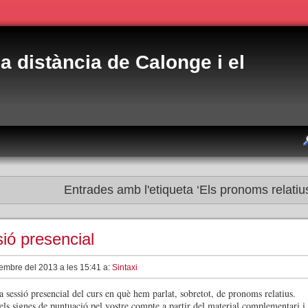
 a distància de Calonge i el
Entrades amb l'etiqueta ‘Els pronoms relatiu
ió presencial
embre del 2013 a les 15:41 a:
Sintaxi
 sessió presencial del curs en què hem parlat, sobretot, de pronoms relatius.
ls signes de puntuació pel vostre compte a partir del material complementari i