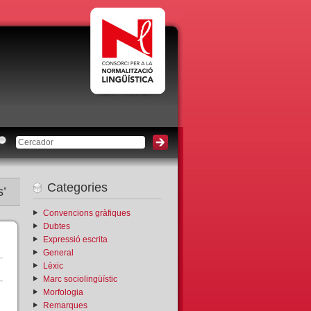
Categories
s’
Convencions gràfiques
Dubtes
Expressió escrita
General
Lèxic
Marc sociolingüístic
Morfologia
Remarques