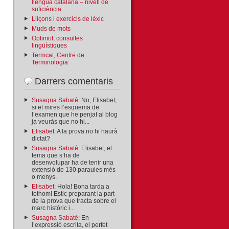
llengua catalana – nivell de
suficiència
Lliçons i exercicis de lèxic
Muds de mots
Optimot, consultes
lingüístiques
Termcat, Centre de
Terminologia
Darrers comentaris
Susagna Sabaté
: No, Elisabet,
si et mires l’esquema de
l’examen que he penjat al blog
ja veuràs que no hi...
Elisabet
: A la prova no hi haurà
dictat?
Susagna Sabaté
: Elisabet, el
tema que s’ha de
desenvolupar ha de tenir una
extensió de 130 paraules més
o menys.
Elisabet
: Hola! Bona tarda a
tothom! Estic preparant la part
de la prova que tracta sobre el
marc històric i...
Susagna Sabaté
: En
l’expressió escrita, el perfet