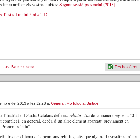
s fareu arribar els vostres dubtes:
Segona sessió presencial (2013)
s d’estudi unitat 5 nivell D
.
latius
,
Pautes d'estudi
Fes-ho córrer!
embre del 2013 a les 12:28 a:
General
,
Morfologia
,
Sintaxi
2
e l’Institut d’Estudis Catalans defineix
relatiu –iva
de la manera següent: “
1
at complet i, en general, depèn d’un altre element aparegut prèviament en
 Pronom relatiu”.
pronoms relatius,
ctiu tractar el tema dels
atès que alguns de vosaltres m’heu