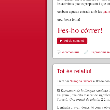
les activitats que us proposem i que en
Acabem aquesta entrada amb les
paute
Apa, bona feina!
Fes-ho córrer!
Article complet
4 comentaris
Els pronoms re
Tot és relatiu!
Escrit per
Susagna Sabaté
el 03 de des
El
Diccionari de la llengua catalana
d
En gram., que està mancat de signific
2
l’oració.
Una oració de relatiu
;
2 m.
L’entrada d’avui, doncs, té com a obje