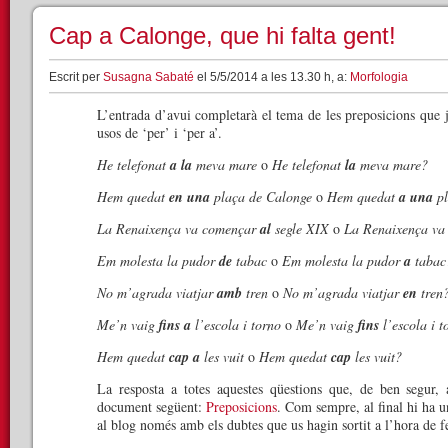
Cap a Calonge, que hi falta gent!
Escrit per
Susagna Sabaté
el 5/5/2014 a les 13.30 h, a:
Morfologia
L’entrada d’avui completarà el tema de les preposicions que 
usos de ‘per’ i ‘per a’.
He telefonat
a la
meva mare
o
He telefonat
la
meva mare?
Hem quedat
en una
plaça de Calonge
o
Hem quedat
a una
pl
La Renaixença va començar
al
segle XIX
o
La Renaixença v
Em molesta la pudor
de
tabac
o
Em molesta la pudor
a
tabac
No m’agrada viatjar
amb
tren
o
No m’agrada viatjar
en
tren
Me’n vaig
fins a
l’escola i torno
o
Me’n vaig
fins
l’escola i t
Hem quedat
cap a
les vuit
o
Hem quedat
cap
les vuit?
La resposta a totes aquestes qüestions que, de ben segur, 
document següent:
Preposicions
. Com sempre, al final hi ha u
al blog només amb els dubtes que us hagin sortit a l’hora de fe