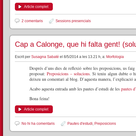
Article complet
2 comentaris
Sessions presencials
Cap a Calonge, que hi falta gent! (sol
Escrit per
Susagna Sabaté
el 8/5/2014 a les 13.21 h, a:
Morfologia
Després d’uns dies de reflexió sobre les preposicions, us faig 
proposat:
Preposicions – solucions
. Si teniu algun dubte o h
deixeu un comentari al blog. D’aquesta manera, l’explicació a
Acabo aquesta entrada amb les pautes d’estudi de les
pautes d
Bona feina!
Article complet
No hi ha comentaris
Pautes d'estudi
,
Preposicions