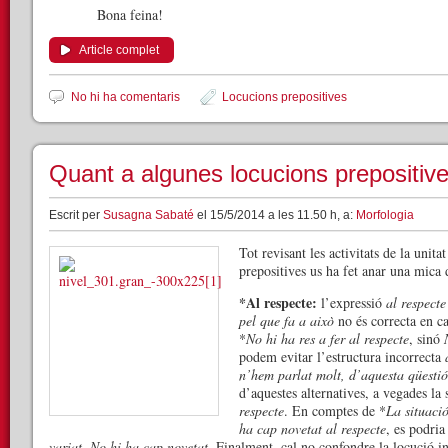
Bona feina!
Article complet
No hi ha comentaris
Locucions prepositives
Quant a algunes locucions prepositive
Escrit per
Susagna Sabaté
el 15/5/2014 a les 11.50 h, a:
Morfologia
Tot revisant les activitats de la unita
prepositives us ha fet anar una mica 
*Al respecte:
l’expressió
al respecte
pel que fa a això
no és correcta en ca
*
No hi ha res a fer al respecte
, sinó
podem evitar l’estructura incorrecta
n’hem parlat molt, d’aquesta qüestió.
d’aquestes alternatives, a vegades l
respecte
. En comptes de *
La situaci
ha cap novetat al respecte
, es podria
variat. No hi ha cap novetat
. Finalment, cal no confondre la locució i