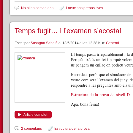
No hi ha comentaris
Locucions prepositives
Temps fugit… i l’examen s’acosta!
Escrit per
Susagna Sabaté
el 13/5/2014 a les 12.28 h, a:
General
El temps passa irreparablement i la d
Perquè això és un fet i perquè volem s
us pengem un enllaç on podreu veure’
Recordeu, però, que el simulacre de
veure com serà l’examen del juny, d
respondre a les preguntes amb els ul
Estructura-de-la-prova-de-nivell-D
Apa, bona feina!
Article complet
2 comentaris
Estructura de la prova