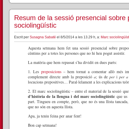
Resum de la sessió presencial sobre 
sociolingüístic
Escrit per
Susagna Sabaté
el 8/5/2014 a les 13.29 h, a:
Marc sociolingüíst
Aquesta setmana hem fet una sessió presencial sobre prepos
cèntims per a totes les persones que no hi heu pogut assistir.
La matèria que hem repassat s’ha dividit en dues parts:
1. Les
preposicions
– hem tornat a comentar allò més imp
complement directe amb la preposició
a
; ús de
per
i
per a
locucions prepositives… Paral·lelament a les explicacions teò
2. El marc sociolingüístic – entre el material de la sessió qu
d’història de la llengua i del marc sociolingüístic
que us p
part. Tingueu en compte, però, que no és una llista tancada, 
que no són en aquesta llista.
Apa, ja teniu feina per anar fent!
Bon cap setmana!