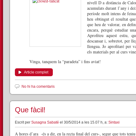
nivell D a distància de Calo
acumulats durant l’any i dei
període molt intens de feina
heu obtingut el resultat que
que heu de valorar, en defin
encara, perquè estudiar un
Aprofiteu aquest estiu, 
descansar i, sobretot, per ll
llengua. Jo aprofitaré per v
els materials per al curs vine
Vinga, tanquem la “paradeta” i fins aviat!
Article complet
No hi ha comentaris
Que fàcil!
Escrit per
Susagna Sabaté
el 30/5/2014 a les 15.07 h, a:
Sintaxi
A hores d’ara -és a dir, en la recta final del curs-, segur que tots ten