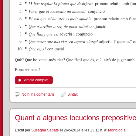
M’has regalat la ploma que desitjava.
pronom relatiu amb fu
Vine, que et necessito un moment.
conjunció
El noi que m’ha atès és molt amable.
pronom relatiu amb func
Que n’arribes a ser, de poca-solta!
conjunció
Que lluny que és.
adverbi i conjunció
Que coses que has vist, en aquest viatge!
adjectiu (“quantes” 
Que véns?
conjunció
Què? Que ho veieu més clar? Que fàcil que és, oi?, això de jugar amb
Bona setmana!
Article complet
No hi ha comentaris
Sintaxi
Quant a algunes locucions prepositives
Escrit per
Susagna Sabaté
el 26/5/2014 a les 13.11 h, a:
Morfologia