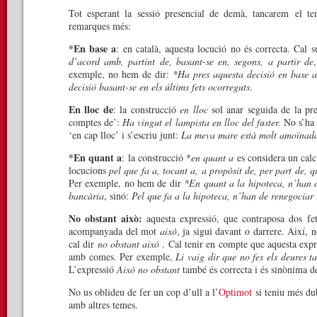
Tot esperant la sessió presencial de demà, tancarem el te
remarques més:
*En base a
: en català, aquesta locució no és correcta. Cal s
d’acord amb, partint de, basant-se en, segons, a partir de
exemple, no hem de dir:
*Ha pres aquesta decisió en base al
decisió basant-se en els últims fets ocorreguts
.
En lloc de
: la construcció
en lloc
sol anar seguida de la pr
comptes de’:
Ha vingut el lampista en lloc del fuster.
No s’ha
‘en cap lloc’ i s’escriu junt:
La meva mare està molt amoïnada,
*En quant a
: la construcció *
en quant a
es considera un calc 
locucions
pel que fa a, tocant a, a propòsit de, per part de, q
Per exemple, no hem de dir
*En quant a la hipoteca, n’han d
bancària
, sinó:
Pel que fa a la hipoteca, n’han de renegociar 
No obstant això:
aquesta expressió, que contraposa dos fet
acompanyada del mot
això
, ja sigui davant o darrere. Així, 
cal dir
no obstant això
. Cal tenir en compte que aquesta expres
amb comes. Per exemple,
Li vaig dir que no fes els deures t
L’expressió
Això no obstant
també és correcta i és sinònima 
No us oblideu de fer un cop d’ull a l’
Optimot
si teniu més dub
amb altres temes.