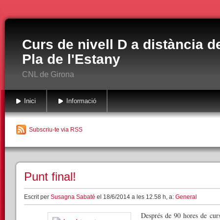
Curs de nivell D a distància d
Pla de l'Estany
CNL de Girona
Inici
Informació
Subscriu-te via RSS
Punt final!
Escrit per
Susagna Sabaté
el 18/6/2014 a les 12.58 h, a:
General
Després de 90 hores de curs