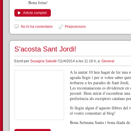
Bona feina!
Article complet
No hi ha comentaris
Preposicions
S’acosta Sant Jordi!
Escrit per
Susagna Sabaté
l'11/4/2014 a les 11.16 h, a:
General
A la unitat 10 heu hagut de fer una r
agrada llegir i per si voleu saber qui
trobareu a les parades de Sant Jordi
Les recomanacions es divideixen en els
juvenil. Hem mirat d’escombrar una 
preferència als escriptors catalans per
Si llegiu algun d’aquests llibres del 
el vostre comentari al blog!
Bona Setmana Santa i bona diada de 