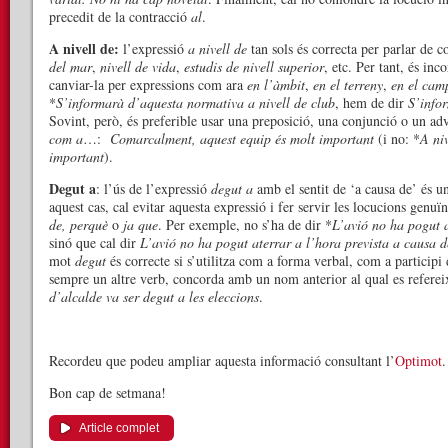
precedit de la contracció
al
.
A nivell de:
l’expressió
a nivell de
tan sols és correcta per parlar de c
del mar
,
nivell de vida
,
estudis de nivell superior
, etc. Per tant, és inc
canviar-la per expressions com ara
en l’àmbit
,
en el terreny
,
en el cam
*
S’informarà d’aquesta normativa a nivell de club
, hem de dir
S’info
Sovint, però, és preferible usar una preposició, una conjunció o un a
com a
…:
Comarcalment, aquest equip és molt important
(i no: *
A ni
important
).
Degut a
: l’ús de l’expressió
degut a
amb el sentit de ‘a causa de’ és un
aquest cas, cal evitar aquesta expressió i fer servir les locucions genuï
de, perquè
o
ja que
. Per exemple, no s’ha de dir *
L’avió no ha pogut a
sinó que cal dir
L’avió no ha pogut aterrar a l’hora prevista a causa 
mot
degut
és correcte si s’utilitza com a forma verbal, com a participi
sempre un altre verb, concorda amb un nom anterior al qual es refereix
d’alcalde va ser degut a les eleccions
.
Recordeu que podeu ampliar aquesta informació consultant l’
Optimot
.
Bon cap de setmana!
Article complet