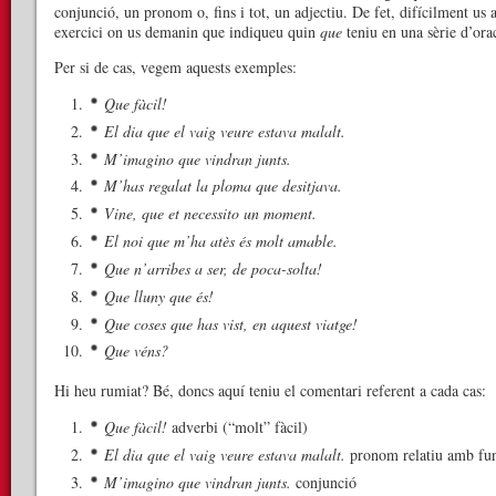
conjunció, un pronom o, fins i tot, un adjectiu. De fet, difícilment us 
exercici on us demanin que indiqueu quin
que
teniu en una sèrie d’ora
Per si de cas, vegem aquests exemples:
Que fàcil!
El dia que el vaig veure estava malalt.
M’imagino que vindran junts.
M’has regalat la ploma que desitjava.
Vine, que et necessito un moment.
El noi que m’ha atès és molt amable.
Que n’arribes a ser, de poca-solta!
Que lluny que és!
Que coses que has vist, en aquest viatge!
Que véns?
Hi heu rumiat? Bé, doncs aquí teniu el comentari referent a cada cas:
Que fàcil!
adverbi (“molt” fàcil)
El dia que el vaig veure estava malalt.
pronom relatiu amb fu
M’imagino que vindran junts.
conjunció