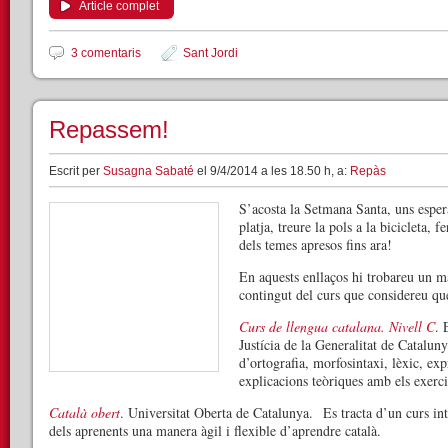
Article complet
3 comentaris
Sant Jordi
Repassem!
Escrit per
Susagna Sabaté
el 9/4/2014 a les 18.50 h, a:
Repàs
S’acosta la Setmana Santa, uns esper
platja, treure la pols a la bicicleta,
dels temes apresos fins ara!
En aquests enllaços hi trobareu un mat
contingut del curs que considereu qu
Curs de llengua catalana. Nivell C
. 
Justícia de la Generalitat de Catalun
d’ortografia, morfosintaxi, lèxic, exp
explicacions teòriques amb els exercici
Català obert
. Universitat Oberta de Catalunya. Es tracta d’un curs int
dels aprenents una manera àgil i flexible d’aprendre català.