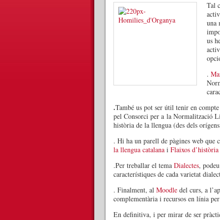
Tal 
activ
una 
impo
us h
activ
opci
.
Mar
Norm
carac
.
També us pot ser útil tenir en compte
pel Consorci per a la Normalització Li
història de la llengua (des dels orígen
. Hi ha un parell de pàgines web que 
la llengua catalana
i
Flaixos d’història
.Per treballar el tema
Dialectes
, podeu
característiques de cada varietat dialec
. Finalment, al
Moodle
del curs, a l’a
complementària i recursos en línia per 
En definitiva, i per mirar de ser pràcti