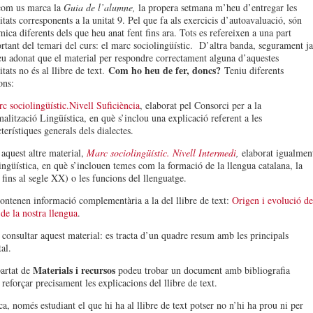
com us marca la
Guia de l’alumne,
la propera setmana m’heu d’entregar les
itats corresponents a la unitat 9. Pel que fa als exercicis d’autoavaluació, són
mica diferents dels que heu anat fent fins ara. Tots es refereixen a una part
rtant del temari del curs: el marc sociolingüístic. D’altra banda, segurament ja
eu adonat que el material per respondre correctament alguna d’aquestes
Com ho heu de fer, doncs?
itats no és al llibre de text.
Teniu diferents
ons:
c sociolingüístic.Nivell Suficiència
, elaborat pel Consorci per a la
alització Lingüística, en què s’inclou una explicació referent a les
terístiques generals dels dialectes.
 aquest altre material,
Marc sociolingüístic. Nivell Intermedi
,
elaborat igualmen
ngüística, en què s’inclouen temes com la formació de la llengua catalana, la
s fins al segle XX) o les funcions del llenguatge.
contenen informació complementària a la del llibre de text:
Origen i evolució de
 de la nostra llengua
.
 consultar aquest material: es tracta d’un quadre resum amb les principals
tal.
Materials i recursos
partat de
podeu trobar un document amb bibliografia
reforçar precisament les explicacions del llibre de text.
ca, només estudiant el que hi ha al llibre de text potser no n’hi ha prou ni per