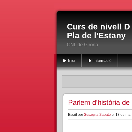
Curs de nivell D
Pla de l'Estany
CNL de Girona
Inici
Informació
Parlem d’història de 
Escrit per
Susagna Sabaté
el 13 de mar