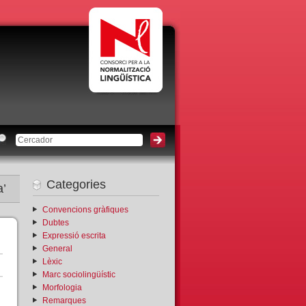
Categories
a’
Convencions gràfiques
Dubtes
Expressió escrita
General
Lèxic
Marc sociolingüístic
Morfologia
Remarques