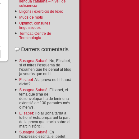
.
llengua catalana – nivell de
suficiència
Lliçons i exercicis de lèxic
Muds de mots
Optimot, consultes
lingüístiques
Termcat, Centre de
Terminologia
Darrers comentaris
Susagna Sabaté
: No, Elisabet,
si et mires l’esquema de
l’examen que he penjat al blog
ja veuràs que no hi...
Elisabet
: A la prova no hi haurà
dictat?
Susagna Sabaté
: Elisabet, el
tema que s’ha de
desenvolupar ha de tenir una
extensió de 130 paraules més
o menys.
Elisabet
: Hola! Bona tarda a
tothom! Estic preparant la part
de la prova que tracta sobre el
marc històric i...
Susagna Sabaté
: En
l’expressió escrita, el perfet