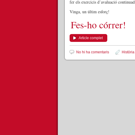
fer els exercicis d’avaluació continuad
Vinga, un últim esforç!
Fes-ho córrer!
Article complet
No hi ha comentaris
Història