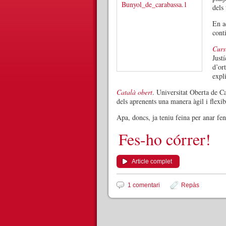
dels
En a
cont
Curs
Just
d’or
expli
Català obert
. Universitat Oberta de Ca
dels aprenents una manera àgil i flexib
Apa, doncs, ja teniu feina per anar fen
Fes-ho córrer!
Article complet
1 comentari
Repàs