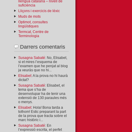
llengua catalana – nivell de
suficiència
Lliçons i exercicis de lèxic
Muds de mots
Optimot, consultes
lingüístiques
Termcat, Centre de
Terminologia
Darrers comentaris
Susagna Sabaté
: No, Elisabet,
si et mires l’esquema de
l’examen que he penjat al blog
ja veuràs que no hi...
Elisabet
: A la prova no hi haurà
dictat?
Susagna Sabaté
: Elisabet, el
tema que s’ha de
desenvolupar ha de tenir una
extensió de 130 paraules més
o menys.
Elisabet
: Hola! Bona tarda a
tothom! Estic preparant la part
de la prova que tracta sobre el
marc històric i...
Susagna Sabaté
: En
l’expressió escrita, el perfet