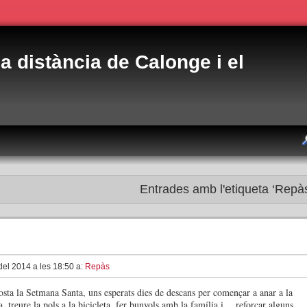
 a distància de Calonge i el
Entrades amb l'etiqueta ‘Repà
 del 2014 a les 18:50 a:
Repàs
osta la Setmana Santa, uns esperats dies de descans per començar a anar a la
ja, treure la pols a la bicicleta, fer bunyols amb la família i… reforçar alguns