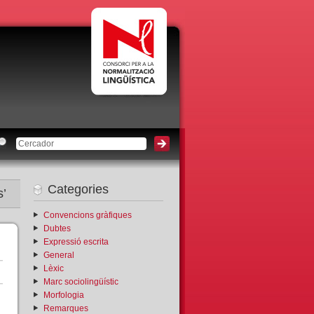
Categories
s’
Convencions gràfiques
Dubtes
Expressió escrita
General
Lèxic
Marc sociolingüístic
Morfologia
Remarques