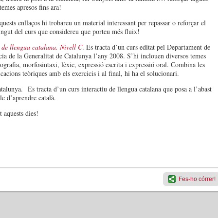
 temes apresos fins ara!
quests enllaços hi trobareu un material interessant per repassar o reforçar el
ingut del curs que considereu que porteu més fluix!
 de llengua catalana. Nivell C
. Es tracta d’un curs editat pel Departament de
ícia de la Generalitat de Catalunya l’any 2008. S’hi inclouen diversos temes
tografia, morfosintaxi, lèxic, expressió escrita i expressió oral. Combina les
cacions teòriques amb els exercicis i al final, hi ha el solucionari.
talunya. Es tracta d’un curs interactiu de llengua catalana que posa a l’abast
le d’aprendre català.
t aquests dies!
Fes-ho córrer!