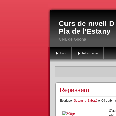
Curs de nivell D
Pla de l'Estany
CNL de Girona
Inici
Informació
Repassem!
Escrit per
Susagna Sabaté
el 09 d'abril
S’ac
plat