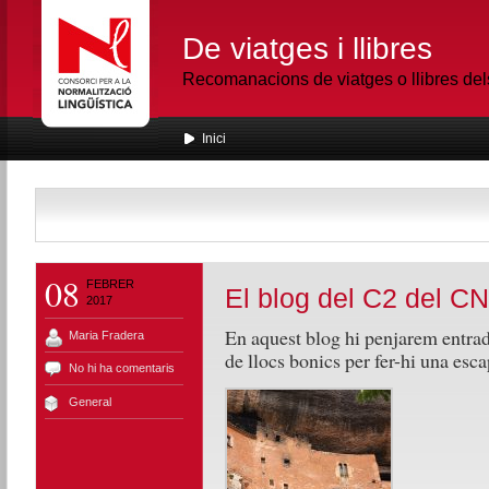
De viatges i llibres
Recomanacions de viatges o llibres de
Inici
08
FEBRER
El blog del C2 del C
2017
En aquest blog hi penjarem entrad
Maria Fradera
de llocs bonics per fer-hi una esc
No hi ha comentaris
General