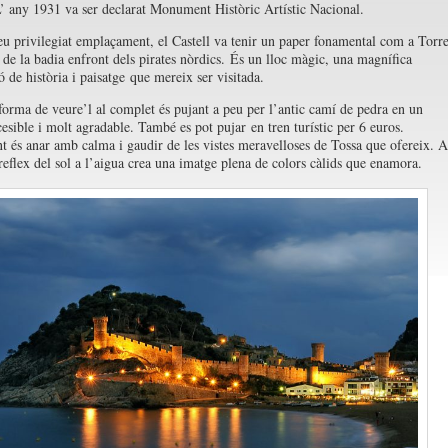
L’ any 1931 va ser declarat Monument Històric Artístic Nacional.
eu privilegiat emplaçament, el Castell va tenir un paper fonamental com a Torr
 de la badia enfront dels pirates nòrdics. És un lloc màgic, una magnífica
 de història i paisatge que mereix ser visitada.
forma de veure’l al complet és pujant a peu per l’antic camí de pedra en un
cesible i molt agradable. També es pot pujar en tren turístic per 6 euros.
t és anar amb calma i gaudir de les vistes meravelloses de Tossa que ofereix. A
 reflex del sol a l’aigua crea una imatge plena de colors càlids que enamora.