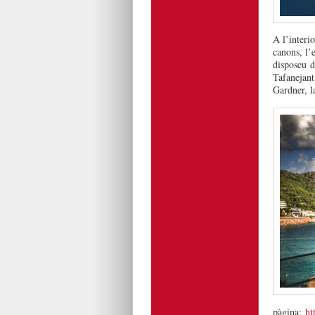
A l’interi
canons, l’e
disposeu d
Tafanejant
Gardner, l
pàgina:
ht