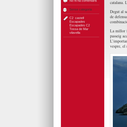
No hi ha comentaris
catalana. 
Sense categoria
Degut al s
de defensa
C2
,
castell
,
combinació
Escapades
,
Escapades C2
,
Tossa de Mar
,
La millor 
vilavella
passeig ac
L’importan
vespre, el