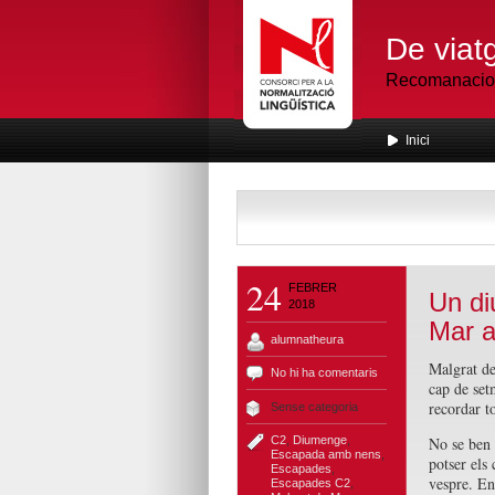
De viatg
Recomanacions
Inici
24
FEBRER
Un di
2018
Mar a
alumnatheura
Malgrat de
No hi ha comentaris
cap de set
recordar t
Sense categoria
C2
,
Diumenge
,
No se ben 
Escapada amb nens
,
potser els 
Escapades
,
vespre. En 
Escapades C2
,