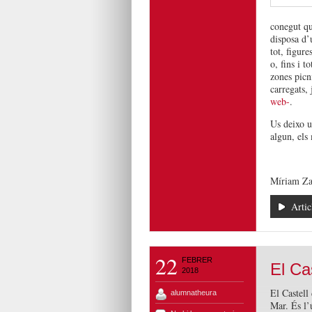
conegut qu
disposa d’
tot, figur
o, fins i 
zones picn
carregats, 
web-
.
Us deixo u
algun, els 
Míriam Za
Artic
22
FEBRER
El Ca
2018
El Castell 
alumnatheura
Mar. És l’