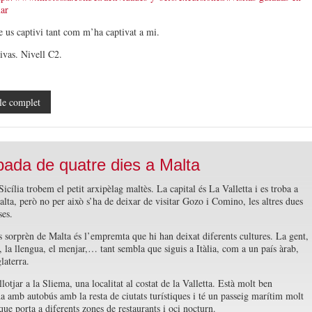
ar
e us captivi tant com m’ha captivat a mi.
ivas. Nivell C2.
le complet
ada de quatre dies a Malta
icília trobem el petit arxipèlag maltès. La capital és La Valletta i es troba a
alta, però no per això s’ha de deixar de visitar Gozo i Comino, les altres dues
ses.
 sorprèn de Malta és l’empremta que hi han deixat diferents cultures. La gent,
s, la llengua, el menjar,… tant sembla que siguis a Itàlia, com a un país àrab,
aterra.
otjar a la Sliema, una localitat al costat de la Valletta. Està molt ben
 amb autobús amb la resta de ciutats turístiques i té un passeig marítim molt
que porta a diferents zones de restaurants i oci nocturn.