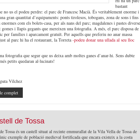
Hi ha un parc
bastant
e no us el podeu perdre: el parc de Francesc Macià. És veritablement enorme i
una gran quantitat d’equipaments: ponts tirolesos, tobogans, zona de sons i fins 
es enormes com els bolets-casa, per als nans del parc; magdalenes i pastes diverse
tot gomes i llapis gegants que mereixen una fotografia. A més, el parc disposa de
ic per famílies i aparcament gratuït. Per aquells que preferiu no anar massa
just al parc hi ha el restaurant, la Torreta
-podeu donar una ullada al seu lloc
na fotografia que segur que us deixa amb moltes ganes d’anar-hi. Sens dubte
més petits quedaran al·lucinats!
pata Vílchez
le complet
stell de Tossa
de Tossa és un castell situat al recinte emmurallat de la Vila Vella de Tossa de
únic exemple de població medieval fortificada que encara existeix a la costa