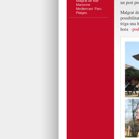
Malgrat de Mar
,
un post pr
Maresme
,
Mediterrani
,
Parc
,
Malgrat de
Platges
possibilita
triga una 
hora
-pod