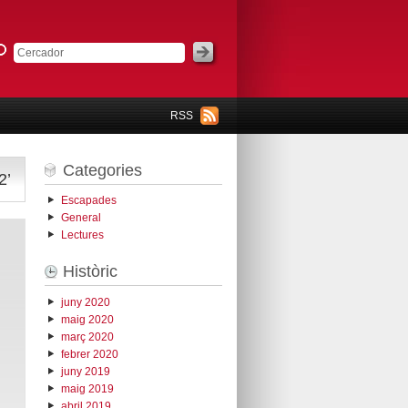
RSS
Categories
2’
Escapades
General
Lectures
Històric
juny 2020
maig 2020
març 2020
febrer 2020
juny 2019
maig 2019
abril 2019