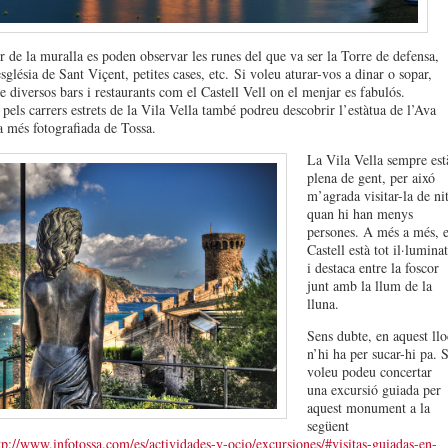
or de la muralla es poden observar les runes del que va ser la Torre de defensa,
sglésia de Sant Viçent, petites cases, etc. Si voleu aturar-vos a dinar o sopar,
e diversos bars i restaurants com el Castell Vell on el menjar es fabulós.
 pels carrers estrets de la Vila Vella també podreu descobrir l’estàtua de l’Ava
a més fotografiada de Tossa.
La Vila Vella sempre est
plena de gent, per aixó
m’agrada visitar-la de ni
quan hi han menys
persones. A més a més, e
Castell està tot il·luminat
i destaca entre la foscor
junt amb la llum de la
lluna.
Sens dubte, en aquest llo
n’hi ha per sucar-hi pa. S
voleu podeu concertar
una excursió guiada per
aquest monument a la
següent
tp://www.infotossa.com/es/actividades-y-ocio/excursiones/#visitas-guiadas-en-