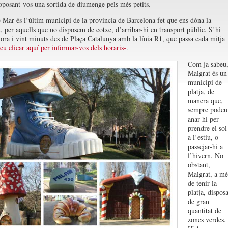
oposant-vos una sortida de diumenge pels més petits.
 Mar és l’últim municipi de la província de Barcelona fet que ens dóna la
t, per aquells que no disposem de cotxe, d’arribar-hi en transport públic. S’hi
hora i vint minuts des de Plaça Catalunya amb la línia R1, que passa cada mitja
eu clicar aquí per informar-vos dels horaris-
.
Com ja sabeu
Malgrat és un
municipi de
platja, de
manera que,
sempre podeu
anar-hi per
prendre el sol
a l’estiu, o
passejar-hi a
l’hivern. No
obstant,
Malgrat, a mé
de tenir la
platja, dispos
de gran
quantitat de
zones verdes.