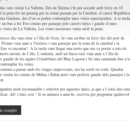
dia vam visitar La Valletta. Des de Sliema s’hi pot accedir amb ferry en 10
 la pena fer un passeig per la ciutat passant per la Catedral, el carrer República
akka Gardens, des d’on es poden contemplar unes vistes espectaculars. A la tarda
un bus a les Tres ciutats per passejar pels carrers típics i gaudir d’unes
s vistes de La Valletta. Les vistes nocturnes valen molt la pena.
tercer dia vam estar a l’illa de Gozo, hi vam arribar en ferry des del port de
Primer vam anar a Victòria i vam passejar per la zona de la catedral i la
. Ens va encantar!. A la tarda vam llogar una moto que ens va portar a tots els
nterès turístic de l’illa. L’endemà, amb un barco-taxi vam anar a l’illa de
 gaudir de les aigües Cristal•lines del Blue Lagoon i fer una caminada fins a l
contemplar les vistes.
ostuma a passar amb els viatges improvisats, ens ha sortit tot rodó. Queden
 visitar les ciutats de Mdina i Rabat però vam preferir gaudir dels passejos i la
at.
apadeta molt recomanable i sobretot per aquestes dates, ja que a l’estiu deu esta
ficat. Ah! i baix cost ! Si us animeu a anar-hi, escriviu per preguntar qualsevol
le complet