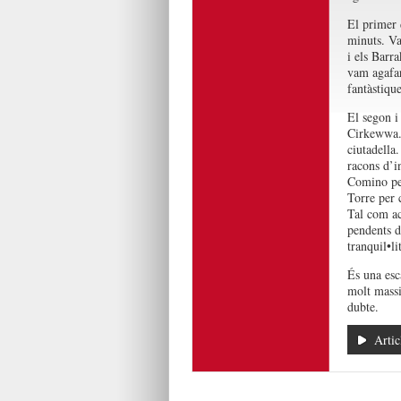
El primer 
minuts. Val
i els Barr
vam agafar 
fantàstique
El segon i 
Cirkewwa. 
ciutadella
racons d’i
Comino per
Torre per 
Tal com ac
pendents de
tranquil•lit
És una esc
molt massi
dubte.
Artic