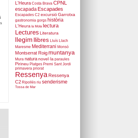
CPNL
L'Heura
Costa Brava
escapada
Escapades
excursió
Garrotxa
Escapades C2
i
història
gastronomia
gorgs
s
lectura
L'Heura
la Mola
Lectures
Literatura
llegim
llibres
Lluís Llach
Mediterrani
Maresme
Monsó
muntanya
Montserrat Roig
natura
novel·la
Mura
paraules
Pirineu
Platges
Premi Sant Jordi
primavera
priorat
Ressenya
Ressenya
senderisme
C2
Ripollès
riu
Tossa de Mar