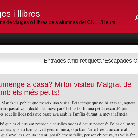
es i llibres
 de viatges o llibres dels alumnes del CNL L'Heura
Entrades amb l'etiqueta ‘Escapades C
umenge a casa? Millor visiteu Malgrat de
mb els més petits!
 Mar és un poblet que mereix una visita. Feia temps que no hi anava i, aquest
mana passat vam decidir la meva parella i jo fer-hi una petita excursió per
ots aquells llocs pels que passejava amb la família durant la meva infància.
bé que és el que em recorda a aquelles tardes d’estiu: potser és l’olor del mar;
carrers, que no han canviat gens ni mica, o potser l’aire fresc que corre al
qualsevol cas, en un intent, possiblement fallit, per ser objectiva, us volia fer