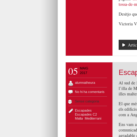
tossa-de-m
Desitjo qu
Victoria V
Artic
05
MAIG
Escap
2017
Al sud de S
alumnatheura
l’illa de M
No hi ha comentaris
illes malte
Sense categoria
El que més
els edifici
Escapades
,
com a Angl
Escapades C2
,
Malta
,
Mediterrani
Ens vam all
comunicada
agradable 