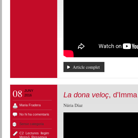
Article complet
08
JUNY
La dona veloç
, d’Imm
2016
Núria Díaz
Maria Fradera
No hi ha comentaris
Sense categoria
C2
,
Lectures
,
llegim
,
Monsó
,
Ressenya