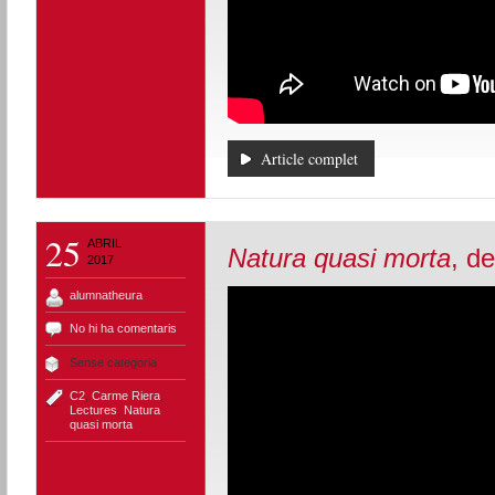
Article complet
25
ABRIL
Natura quasi morta
, d
2017
alumnatheura
No hi ha comentaris
Sense categoria
C2
,
Carme Riera
,
Lectures
,
Natura
quasi morta