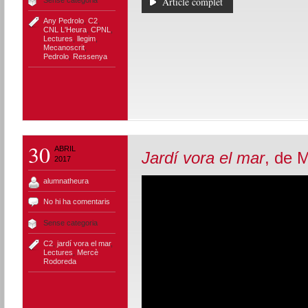
Article complet
Any Pedrolo
,
C2
,
CNL L'Heura
,
CPNL
,
Lectures
,
llegim
,
Mecanoscrit
,
Pedrolo
,
Ressenya
30
ABRIL
Jardí vora el mar
, de 
2017
alumnatheura
No hi ha comentaris
Sense categoria
C2
,
jardí vora el mar
,
Lectures
,
Mercè
Rodoreda