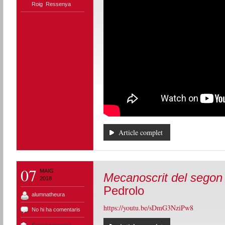
Roig
,
Ressenya
Article complet
07
MAIG
Mecanoscrit del segon
2018
Pedrolo
alumnatheura
https://youtu.be/sDmG3NziPw8
No hi ha comentaris
Sense categoria