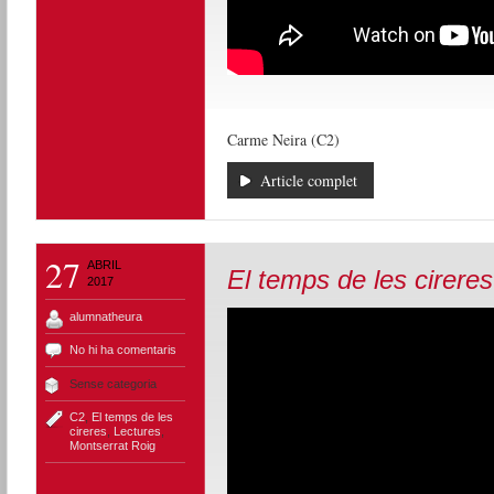
Carme Neira (C2)
Article complet
27
ABRIL
El temps de les cireres
2017
alumnatheura
No hi ha comentaris
Sense categoria
C2
,
El temps de les
cireres
,
Lectures
,
Montserrat Roig