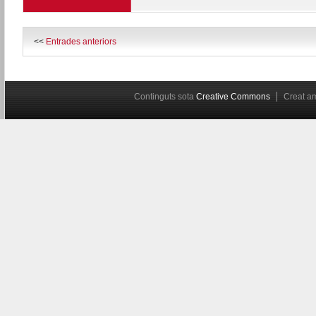
<<
Entrades anteriors
Continguts sota
Creative Commons
Creat 