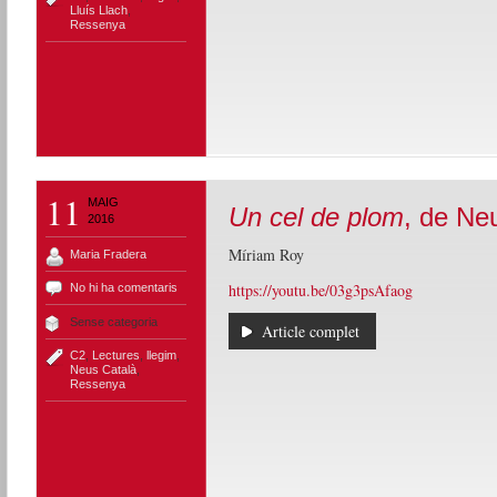
Lluís Llach
,
Ressenya
11
MAIG
Un cel de plom
, de Ne
2016
Míriam Roy
Maria Fradera
https://youtu.be/03g3psAfaog
No hi ha comentaris
Sense categoria
Article complet
C2
,
Lectures
,
llegim
,
Neus Català
,
Ressenya