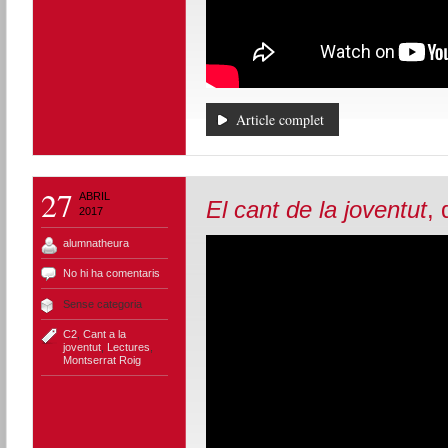
Article complet
27
ABRIL
El cant de la joventut
,
2017
alumnatheura
No hi ha comentaris
Sense categoria
C2
,
Cant a la
joventut
,
Lectures
,
Montserrat Roig