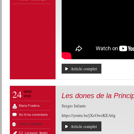
Article complet
24
MAIG
Les dones de la Princi
2016
Sergio Infante
Maria Fradera
https://youtu.be/jXcOweKEA6g
No hi ha comentaris
Sense categoria
Article complet
C2
,
Lectures
,
llegim
,