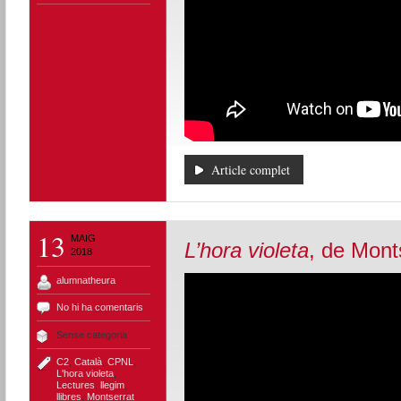
Article complet
13
MAIG
L’hora violeta
, de Mont
2018
alumnatheura
No hi ha comentaris
Sense categoria
C2
,
Català
,
CPNL
,
L'hora violeta
,
Lectures
,
llegim
,
llibres
,
Montserrat