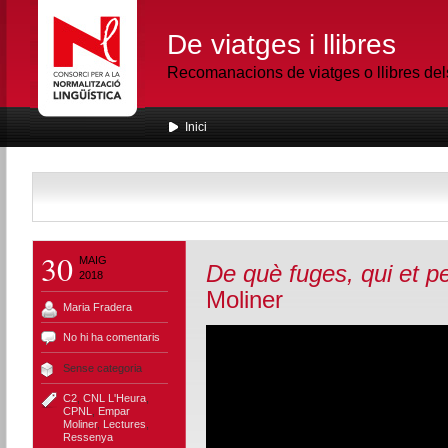
De viatges i llibres
Recomanacions de viatges o llibres de
Inici
30
MAIG
De què fuges, qui et p
2018
Moliner
Maria Fradera
No hi ha comentaris
Sense categoria
C2
,
CNL L'Heura
,
CPNL
,
Empar
Moliner
,
Lectures
,
Ressenya