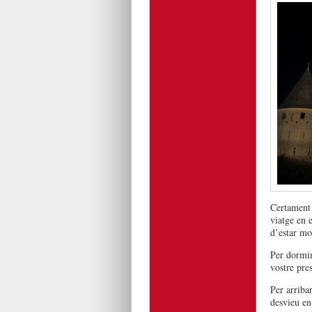
Certament 
viatge en e
d’estar mol
Per dormir
vostre pre
Per arriba
desvieu en