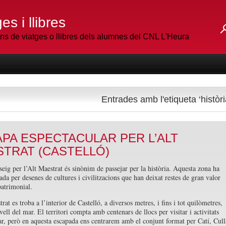
es i llibres
 de viatges o llibres dels alumnes del CNL L'Heura
Entrades amb l'etiqueta ‘històri
PA ESPECTACULAR PER L’ALT
TRAT (CASTELLÓ)
seig per l’Alt Maestrat és sinònim de passejar per la història. Aquesta zona ha
ada per desenes de cultures i civilitzacions que han deixat restes de gran valor
patrimonial.
rat es troba a l’interior de Castelló, a diversos metres, i fins i tot quilòmetres,
vell del mar. El territori compta amb centenars de llocs per visitar i activitats
zar, però en aquesta escapada ens centrarem amb el conjunt format per Catí, Cull