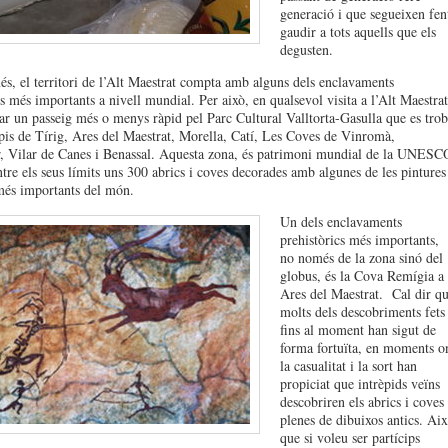
generació i que segueixen fen
gaudir a tots aquells que els
degusten.
s, el territori de l’Alt Maestrat compta amb alguns dels enclavaments
cs més importants a nivell mundial. Per això, en qualsevol visita a l’Alt Maestrat
tar un passeig més o menys ràpid pel Parc Cultural Valltorta-Gasulla que es trob
pis de Tírig, Ares del Maestrat, Morella, Catí, Les Coves de Vinromà,
, Vilar de Canes i Benassal. Aquesta zona, és patrimoni mundial de la UNESC
ntre els seus límits uns 300 abrics i coves decorades amb algunes de les pintures
més importants del món.
Un dels enclavaments
prehistòrics més importants,
no només de la zona sinó del
globus, és la Cova Remígia a
Ares del Maestrat. Cal dir q
molts dels descobriments fets
fins al moment han sigut de
forma fortuïta, en moments o
la casualitat i la sort han
propiciat que intrèpids veïns
descobriren els abrics i coves
plenes de dibuixos antics. Aix
que si voleu ser partícips