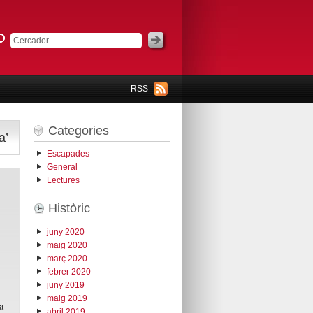
RSS
Categories
a’
Escapades
General
Lectures
Històric
juny 2020
maig 2020
març 2020
febrer 2020
juny 2019
maig 2019
a
abril 2019