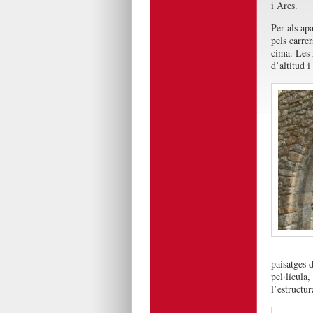
i Ares.
Per als ap
pels carre
cima. Les 
d’altitud i
paisatges 
pel·lícula
l’estructu