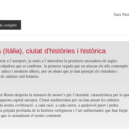
Sara Nie
le complet
Itàlia), ciutat d’històries i històrica
rar a l’aeroport, ja sento a l’atmosfera la presència encisadora de segles
 colpidora que es confirma la primera vegada que en aixecar els ulls contemplo
, antics i moderns alhora, per on abans que jo han passejat els ciutadans i
de cultures mil·lenàries.
r Roma desperta la sensació de moure’s per l’eternitat, característica per la qua
 aquesta capital europea. Ciutat mediterrània per on han passat les cultures
la nostra civilització, a cada racó, a cada carrer, a qualsevol paret i pedra
a petjada profunda de la història vertiginosa i l’art enlluernador que han forjat
 que és actualment el nostre continent.