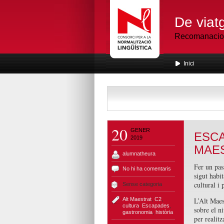
De viatg
Recomanacions
Inici
20
GENER
ESCA
2019
MAES
alumnatheura
Fer un pas
No hi ha comentaris
sigut habit
cultural i 
Sense categoria
Alt Maestrat
,
C2
,
L’Alt Maest
cultura
,
Escapades
,
sobre el ni
gastronomia
,
història
per realit