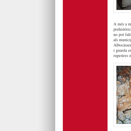
A més a mé
prehistòri
no pot fal
als munici
Albocàsser
i guarda e
rupestres 