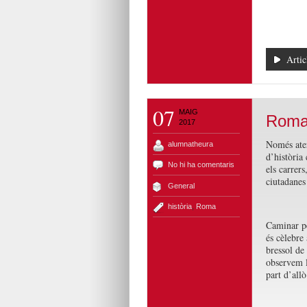
Artic
07
MAIG
Roma (
2017
Només ater
alumnatheura
d’història
No hi ha comentaris
els carrers
ciutadanes 
General
història
,
Roma
Caminar pe
és cèlebre
bressol de 
observem l
part d’allò