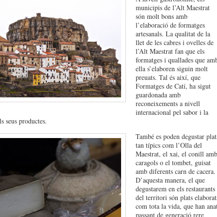
municipis de l’Alt Maestrat
són molt bons amb
l’elaboració de formatges
artesanals. La qualitat de la
llet de les cabres i ovelles de
l’Alt Maestrat fan que els
formatges i quallades que am
ella s’elaboren siguin molt
preuats. Tal és així, que
Formatges de Catí, ha sigut
guardonada amb
reconeixements a nivell
internacional pel sabor i la
ls seus productes.
També es poden degustar plat
tan típics com l’Olla del
Maestrat, el xai, el conill am
caragols o el tombet, guisat
amb diferents carn de cacera.
D’aquesta manera, el que
degustarem en els restaurants
del territori són plats elaborat
com tota la vida, que han ana
passant de generació rere