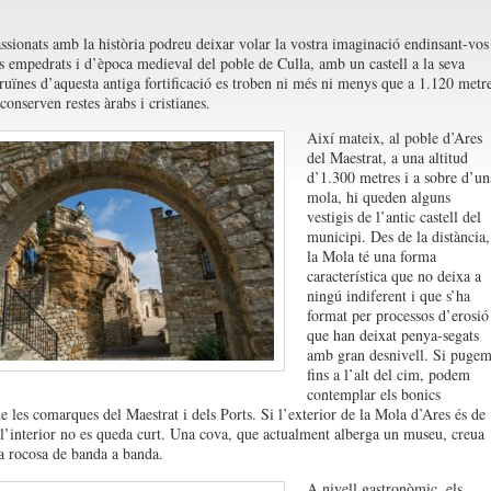
assionats amb la història podreu deixar volar la vostra imaginació endinsant-vos
rs empedrats i d’època medieval del poble de Culla, amb un castell a la seva
ruïnes d’aquesta antiga fortificació es troben ni més ni menys que a 1.120 metr
 conserven restes àrabs i cristianes.
Així mateix, al poble d’Ares
del Maestrat, a una altitud
d’1.300 metres i a sobre d’un
mola, hi queden alguns
vestigis de l’antic castell del
municipi. Des de la distància,
la Mola té una forma
característica que no deixa a
ningú indiferent i que s’ha
format per processos d’erosió
que han deixat penya-segats
amb gran desnivell. Si puge
fins a l’alt del cim, podem
contemplar els bonics
de les comarques del Maestrat i dels Ports. Si l’exterior de la Mola d’Ares és de
, l’interior no es queda curt. Una cova, que actualment alberga un museu, creua
ra rocosa de banda a banda.
A nivell gastronòmic, els