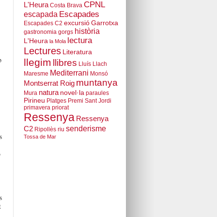
CPNL
L'Heura
Costa Brava
escapada
Escapades
excursió
Garrotxa
Escapades C2
història
gastronomia
gorgs
lectura
L'Heura
la Mola
Lectures
Literatura
b
llegim
llibres
Lluís Llach
Mediterrani
Maresme
Monsó
muntanya
Montserrat Roig
natura
novel·la
Mura
paraules
Pirineu
Platges
Premi Sant Jordi
primavera
priorat
Ressenya
Ressenya
senderisme
C2
Ripollès
riu
s
Tossa de Mar
b
s
t