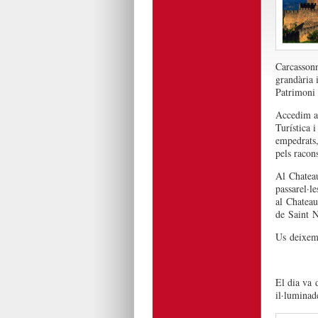
Carcasson
grandària i
Patrimoni 
Accedim a 
Turística 
empedrats, 
pels racon
Al
Chatea
passarel·le
al
Chateau
de
Saint
N
Us
deixem
El dia va
d
il·luminad