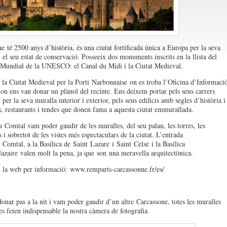
ne
té 2500 anys d’història, és una ciutat fortificada única a Europa per la seva
 el seu estat de conservació. Posseeix dos monuments inscrits en la llista del
Mundial de la UNESCO: el Canal du Midi i la Ciutat Medieval.
la Ciutat Medieval per la Porti
Narbonnaise
on es troba l’Oficina d’Informaci
i on ens van donar un plànol del recinte. Ens deixem portar pels seus carrers
per la seva muralla interior i exterior, pels seus edificis amb segles d’història i
s, restaurants i tendes que donen fama a aquesta ciutat emmurallada.
u
Comtal vam poder gaudir de les muralles, del seu palau, les torres, les
s i sobretot de les vistes més espectaculars de la ciutat. L’entrada
Comtal, a la Basílica de
Saint
Lazare
i
Saint
Celse
i la Basílica
azaire
valen molt la pena, ja que
son
una meravella arquitectònica.
 la web per informació: www.remparts-carcassonne.fr/es/
onar pas a la nit i vam poder gaudir d’un altre
Carcassone
, totes les muralles
es feien indispensable la nostra càmera de fotografia.