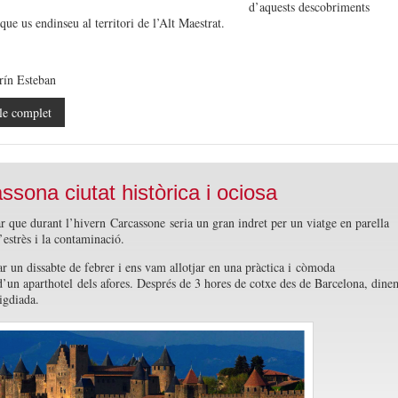
d’aquests descobriments
ue us endinseu al territori de l’Alt Maestrat.
rín Esteban
le complet
ssona ciutat històrica i ociosa
r que durant l’hivern
Carcassone
seria un gran indret per un viatge en parella
’estrès i la contaminació.
r un dissabte de febrer i ens vam allotjar en una pràctica i còmoda
d’un aparthotel dels afores. Després de 3 hores de cotxe des de Barcelona, dine
igdiada.