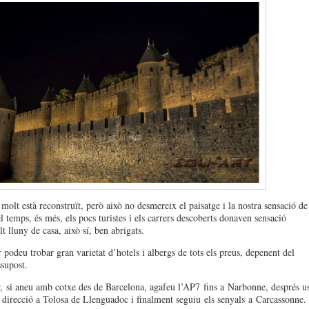
molt està reconstruït, però això no desmereix el paisatge i la nostra sensació de
l temps, és més, els pocs turistes i els carrers descoberts donaven sensació
t lluny de casa, això sí, ben abrigats.
 podeu trobar gran varietat d’hotels i albergs de tots els preus, depenent del
ssupost.
r, si aneu amb cotxe des de Barcelona, agafeu l’
AP7
fins a
Narbonne
, després u
 direcció a Tolosa de Llenguadoc i finalment seguiu els senyals a
Carcassonne
.