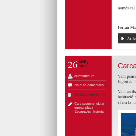
només cal q
Ferran Ma
Artic
26
MARç
Carca
2018
Vam pensa
alumnatheura
fugint de l
No hi ha comentaris
Vam arriba
Sense categoria
habitació 
i fem la m
Carcassonne
,
ciutat
,
emmurallada
,
Escapades
,
història