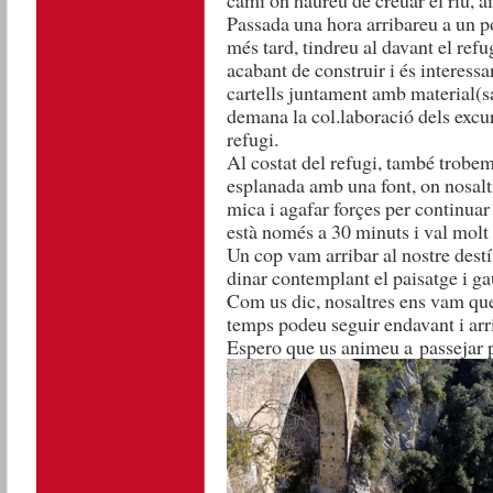
camí on haureu de creuar el riu, a
Passada una hora arribareu a un po
més tard, tindreu al davant el refu
acabant de construir i és interessan
cartells juntament amb material(s
demana la col.laboració dels excurs
refugi.
Al costat del refugi, també trobem
esplanada amb una font, on nosalt
mica i agafar forçes per continuar 
està només a 30 minuts i val molt 
Un cop vam arribar al nostre destí
dinar contemplant el paisatge i gau
Com us dic, nosaltres ens vam qued
temps podeu seguir endavant i arri
Espero que us animeu a passejar p