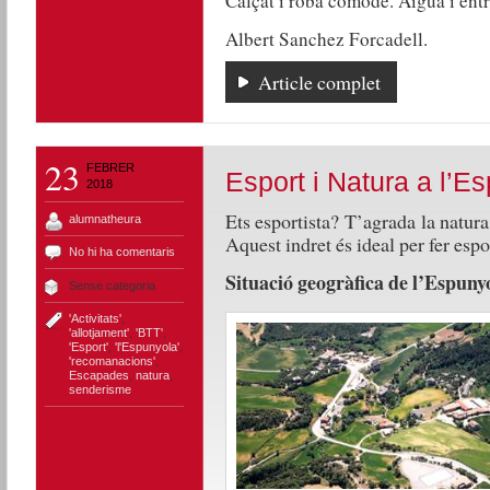
Calçat i roba còmode. Aigua i entr
Albert Sanchez Forcadell.
Article complet
23
FEBRER
Esport i Natura a l’E
2018
Ets esportista? T’agrada la natur
alumnatheura
Aquest indret és ideal per fer espo
No hi ha comentaris
Situació geogràfica de l’Espuny
Sense categoria
'Activitats'
,
'allotjament'
,
'BTT'
,
'Esport'
,
'l'Espunyola'
,
'recomanacions'
,
Escapades
,
natura
,
senderisme