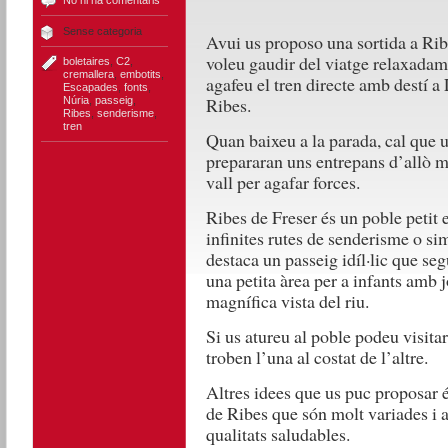
No hi ha comentaris
Sense categoria
Avui us proposo una sortida a Ribe
voleu gaudir del viatge relaxadame
boletaires
,
C2
,
cremallera
,
embotits
,
agafeu el tren directe amb destí a
Escapades
,
fonts
,
Ribes.
Núria
,
passeig
,
Ribes
,
senderisme
,
tren
Quan baixeu a la parada, cal que us
prepararan uns entrepans d’allò 
vall per agafar forces.
Ribes de Freser és un poble petit
infinites rutes de senderisme o si
destaca un passeig idíl·lic que seg
una petita àrea per a infants amb 
magnífica vista del riu.
Si us atureu al poble podeu visitar
troben l’una al costat de l’altre.
Altres idees que us puc proposar és
de Ribes que són molt variades i a 
qualitats saludables.