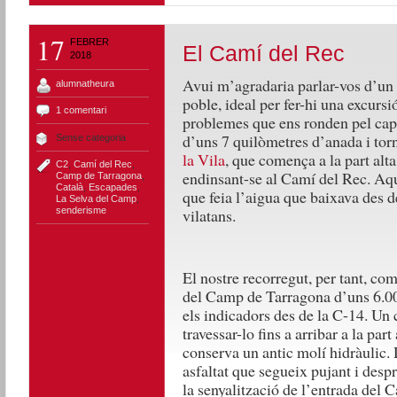
17
FEBRER
El Camí del Rec
2018
Avui m’agradaria parlar-vos d’un 
alumnatheura
poble, ideal per fer-hi una excursi
1 comentari
problemes que ens ronden pel cap.
d’uns 7 quilòmetres d’anada i tor
Sense categoria
la Vila
, que comença a la part alta 
C2
,
Camí del Rec
,
endinsant-se al Camí del Rec. Aqu
Camp de Tarragona
,
Català
,
Escapades
,
que feia l’aigua que baixava des de
La Selva del Camp
,
senderisme
vilatans.
El nostre recorregut, per tant, c
del Camp de Tarragona d’uns 6.000 
els indicadors des de la C-14. Un
travessar-lo fins a arribar a la par
conserva un antic molí hidràulic. 
asfaltat que segueix pujant i des
la senyalització de l’entrada del 