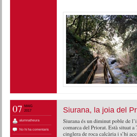
07
MAIG
Siurana, la joia del Pr
2017
Siurana és un diminut poble de l’in
alumnatheura
comarca del Priorat. Està situat a
No hi ha comentaris
cinglera de roca calcària i s’hi ac