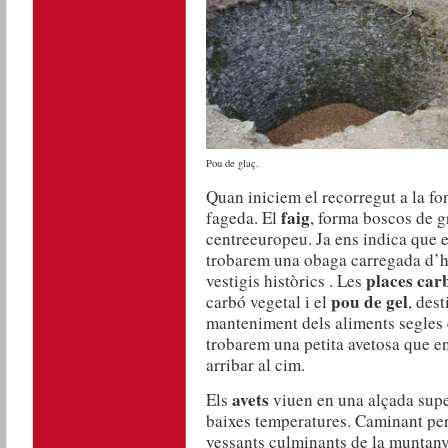
Pou de glaç.
Quan iniciem el recorregut a la fo
faig
fageda. El
, forma boscos de gr
centreeuropeu. Ja ens indica que 
trobarem una obaga carregada d’h
places car
vestigis històrics . Les
pou de gel
carbó vegetal i el
, dest
manteniment dels aliments segles
trobarem una petita avetosa que e
arribar al cim.
avets
Els
viuen en una alçada super
baixes temperatures. Caminant per
vessants culminants de la muntan