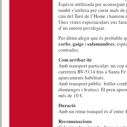
Espècie utilitzada per aconseguir 
també s’utilitza per curar mals de
cim del Turó de l’Home i haurem a
Unes vistes espectaculars ens far
d’un entorn privilegiat.
Per últim afegir que és probable q
corbs
gaigs
salamandres
,
i
, espè
contrades.
Com arribar-hi
Amb transport particular: un cop a
carretera BV-5114 fins a Santa Fe 
aparcaments habilitats.
Amb transport públic: bitllet com
diumenges i festius). El preu apro
més de 10 €.
Duració
Amb un ritme tranquil és d’entre 4
Recomanacions