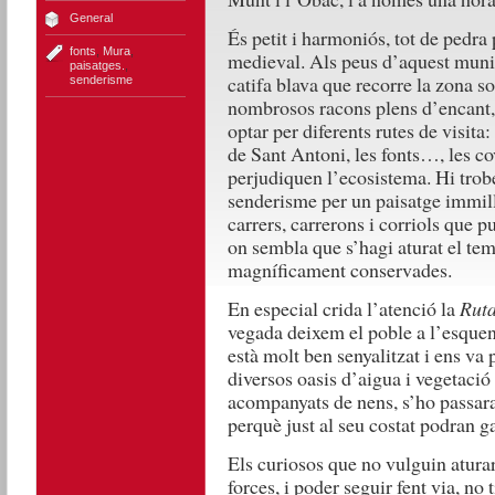
General
És petit i harmoniós, tot de pedra
fonts
,
Mura
,
medieval. Als peus d’aquest munic
paisatges.
,
catifa blava que recorre la zona so
senderisme
nombrosos racons plens d’encant,
optar per diferents rutes de visita: 
de Sant Antoni, les fonts…, les cov
perjudiquen l’ecosistema. Hi trob
senderisme per un paisatge immill
carrers, carrerons i corriols que 
on sembla que s’hagi aturat el te
magníficament conservades.
En especial crida l’atenció la
Ruta
vegada deixem el poble a l’esquena
està molt ben senyalitzat i ens va 
diversos oasis d’aigua i vegetaci
acompanyats de nens, s’ho passaran
perquè just al seu costat podran ga
Els curiosos que no vulguin atura
forces, i poder seguir fent via, no