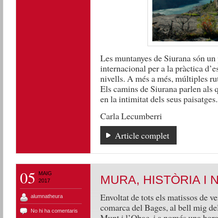
Les muntanyes de Siurana són un p
internacional per a la pràctica d’e
nivells. A més a més, múltiples ru
Els camins de Siurana parlen als 
en la intimitat dels seus paisatges
Carla Lecumberri
Article complet
05
MAIG
MURA, HISTÒRIA I 
2017
Envoltat de tots els matissos de v
alumnatheura
comarca del Bages, al bell mig de
No hi ha comentaris
Munt i l’Obac, i a només una hora