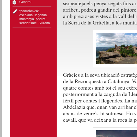
serpenteja els penya-segats fins a
General
arribeu, podreu gaudir del pintore
"panoràmica"
,
amb precioses vistes a la vall del 
escalada
,
llegenda
,
muntanya
,
priorat
,
la Serra de la Gritella, a les munt
senderisme
,
Siurana
Gràcies a la seva ubicació estratèg
de la Reconquesta a Catalunya. Va 
quatre comtes amb tot el seu exèrc
posteriorment a la caiguda de Lleid
fèrtil per contes i llegendes. La m
Abdelazia que, quan van arribar els
abans de veure’s-hi sotmesa. Ho va
cavall, que va deixar a la roca la 