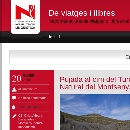
De viatges i llibres
Recomanacions de viatges o llibres de
Inici
En
20
GENER
Pujada al cim del Tur
2019
Natural del Montseny
alumnatheura
No hi ha comentaris
Sense categoria
C2
,
CNL L'Heura
,
Escapades
,
Montseny
,
natura
,
senderisme