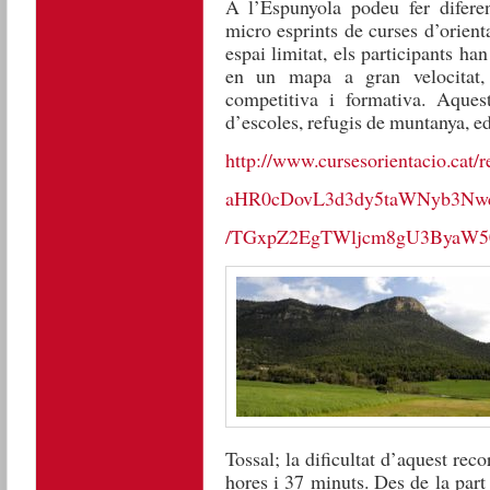
A l’Espunyola podeu fer diferen
micro esprints de curses d’orienta
espai limitat, els participants ha
en un mapa a gran velocitat, é
competitiva i formativa. Aquest
d’escoles, refugis de muntanya, ed
http://www.cursesorientacio.cat/re
aHR0cDovL3d3dy5taWNyb3Nw
/TGxpZ2EgTWljcm8gU3ByaW5
Tossal; la dificultat d’aquest rec
hores i 37 minuts. Des de la part