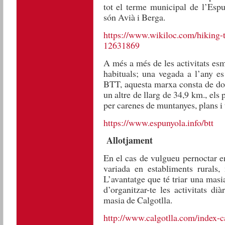
tot el terme municipal de l’Espu
són Avià i Berga.
https://www.wikiloc.com/hiking-tr
12631869
A més a més de les activitats es
habituals; una vegada a l’any e
BTT, aquesta marxa consta de dos
un altre de llarg de 34,9 km., els 
per carenes de muntanyes, plans i 
https://www.espunyola.info/btt
Allotjament
En el cas de vulgueu pernoctar en
variada en establiments rurals, 
L’avantatge que té triar una mas
d’organitzar-te les activitats d
masia de Calgotlla.
http://www.calgotlla.com/index-c