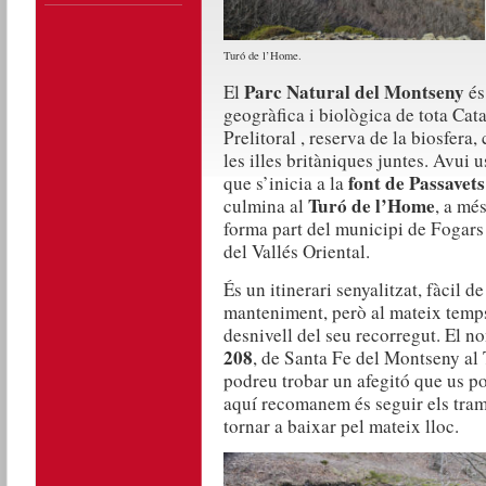
Turó de l’Home.
Parc Natural del Montseny
El
és
geogràfica i biològica de tota Cat
Prelitoral , reserva de la biosfera,
les illes britàniques juntes. Avui 
font de Passavets
que s’inicia a la
Turó de l’Home
culmina al
, a mé
forma part del municipi de Fogars
del Vallés Oriental.
És un itinerari senyalitzat, fàcil de
manteniment, però al mateix temps
desnivell del seu recorregut. El n
208
, de Santa Fe del Montseny al 
podreu trobar un afegitó que us po
aquí recomanem és seguir els tram
tornar a baixar pel mateix lloc.