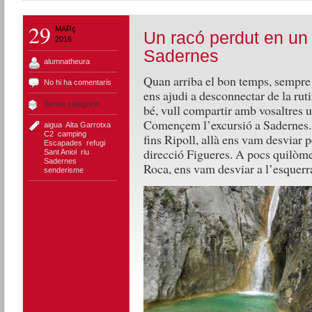
29
MARç
Un racó perdut en un 
2016
Sadernes
alumnatheura
Quan arriba el bon temps, sempre 
No hi ha comentaris
ens ajudi a desconnectar de la ru
Sense categoria
bé, vull compartir amb vosaltres u
Començem l’excursió a Sadernes. 
aigua
,
Alta Garrotxa
,
C2
,
camping
,
fins Ripoll, allà ens vam desviar 
Escapades
,
refugi
direcció Figueres. A pocs quilòmet
Sant Aniol
,
riu
,
Sadernes
,
Roca, ens vam desviar a l’esquerr
senderisme