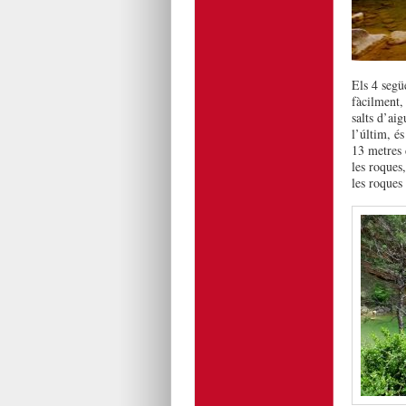
Els 4 segü
fàcilment,
salts d’aig
l’últim, és
13 metres 
les roques,
les roques 