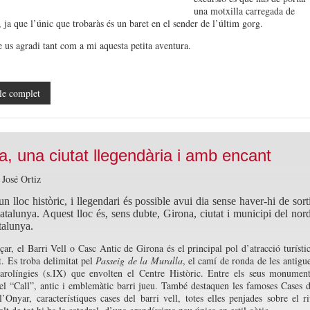
una motxilla carregada de
 ja que l’únic que trobaràs és un baret en el sender de l’últim gorg.
 us agradi tant com a mi aquesta petita aventura.
le complet
a, una ciutat llegendària i amb encant
 José Ortiz
un lloc històric, i llegendari és possible avui dia sense haver-hi de sort
atalunya. Aquest lloc és, sens dubte, Girona, ciutat i municipi del nor
talunya.
ar, el Barri Vell o Casc Antic de Girona és el principal pol d’atracció turísti
at. Es troba delimitat pel
Passeig de la Muralla
, el camí de ronda de les antigu
carolíngies (s.IX) que envolten el Centre Històric. Entre els seus monumen
el “Call”, antic i emblemàtic barri jueu. També destaquen les famoses Cases 
l’Onyar, característiques cases del barri vell, totes elles penjades sobre el r