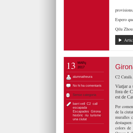
provisions,
Espero que
Qilu Zhou
Artic
13
MARç
Giron
2017
C2 Català.
alumnatheura
No hi ha comentaris
Viatjar a 
fora de C
Sense categoria
est de Ca
barri vell
,
C2
,
call
,
Per començ
escapada
,
de la ciut
Escapades
,
Girona
,
històric
,
riu
,
turisme
,
muralles 
una ciutat
destaquen 
colors de 