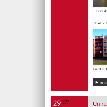
Cases d
El cul de 
Ciutat de 
Artic
29
MARç
Un ra
2016