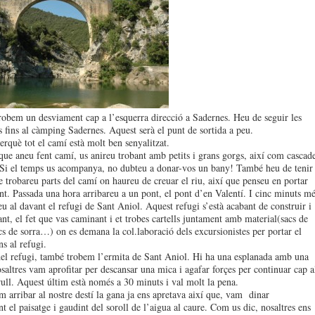
robem un desviament cap a l’esquerra direcció a Sadernes. Heu de seguir les
s fins al càmping Sadernes. Aquest serà el punt de sortida a peu.
erquè tot el camí està molt ben senyalitzat.
ue aneu fent camí, us anireu trobant amb petits i grans gorgs, així com cascad
 Si el temps us acompanya, no dubteu a donar-vos un bany! També heu de tenir
e trobareu parts del camí on haureu de creuar el riu, així que penseu en portar
ent. Passada una hora arribareu a un pont, el pont d’en Valentí. I cinc minuts mé
eu al davant el refugi de Sant Aniol. Aquest refugi s’està acabant de construir i
ant, el fet que vas caminant i et trobes cartells juntament amb material(sacs de
cs de sorra…) on es demana la col.laboració dels excursionistes per portar el
ns al refugi.
del refugi, també trobem l’ermita de Sant Aniol. Hi ha una esplanada amb una
osaltres vam aprofitar per descansar una mica i agafar forçes per continuar cap a
rull. Aquest últim està només a 30 minuts i val molt la pena.
 arribar al nostre destí la gana ja ens apretava així que, vam dinar
t el paisatge i gaudint del soroll de l’aigua al caure. Com us dic, nosaltres ens