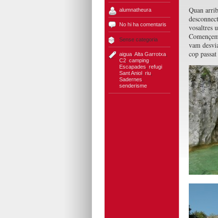
Quan arrib
alumnatheura
desconnect
No hi ha comentaris
vosaltres 
Començem l
Sense categoria
vam desvia
cop passat
aigua
,
Alta Garrotxa
,
C2
,
camping
,
Escapades
,
refugi
Sant Aniol
,
riu
,
Sadernes
,
senderisme