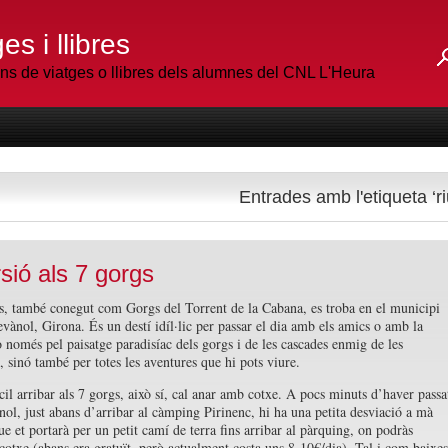
es i llibres
 de viatges o llibres dels alumnes del CNL L'Heura
Entrades amb l'etiqueta ‘ri
sió als 7 gorgs
s, també conegut com Gorgs del Torrent de la Cabana, es troba en el municipi
ànol, Girona. És un destí idíl·lic per passar el dia amb els amics o amb la
o només pel paisatge paradisíac dels gorgs i de les cascades enmig de les
 sinó també per totes les aventures que hi pots viure.
cil arribar als 7 gorgs, això sí, cal anar amb cotxe. A pocs minuts d’haver passa
l, just abans d’arribar al càmping Pirinenc, hi ha una petita desviació a mà
e et portarà per un petit camí de terra fins arribar al pàrquing, on podràs
 cotxe (abans era gratuït, però actualment costa uns 8-10€/dia). Tal i com baixes