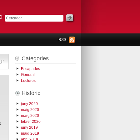
RSS
Categories
u’
Escapades
General
Lectures
Històric
juny 2020
maig 2020
març 2020
febrer 2020
t
juny 2019
maig 2019
abril 2019