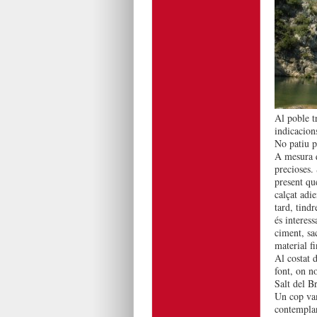
Al poble t
indicacion
No patiu p
A mesura q
precioses.
present qu
calçat adi
tard, tindr
és interess
ciment, sa
material fi
Al costat 
font, on n
Salt del B
Un cop vam
contemplan