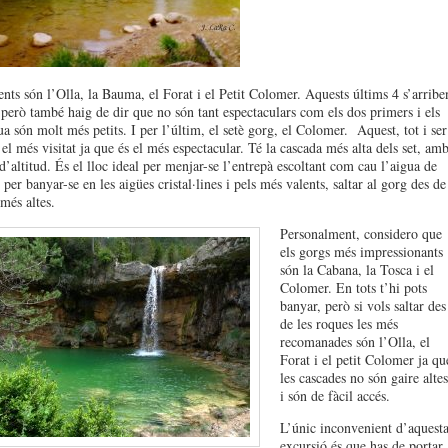
ents són l’Olla, la Bauma, el Forat i el Petit Colomer. Aquests últims 4 s’arribe
 però també haig de dir que no són tant espectaculars com els dos primers i els
ua són molt més petits. I per l’últim, el setè gorg, el Colomer. Aquest, tot i ser
 el més visitat ja que és el més espectacular. Té la cascada més alta dels set, am
d’altitud. És el lloc ideal per menjar-se l’entrepà escoltant com cau l’aigua de
 per banyar-se en les aigües cristal·lines i pels més valents, saltar al gorg des de
més altes.
Personalment, considero que
els gorgs més impressionants
són la Cabana, la Tosca i el
Colomer. En tots t’hi pots
banyar, però si vols saltar des
de les roques les més
recomanades són l’Olla, el
Forat i el petit Colomer ja qu
les cascades no són gaire altes
i són de fàcil accés.
L’únic inconvenient d’aquest
excursió és que has de portar