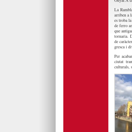
Onyar.A da
La Rambla 
arriben a 
es troba l
de ferro am
que antiga
tornaria. 
de caràcte
gresca i di
Per acabar
ciutat tra
culturals, 