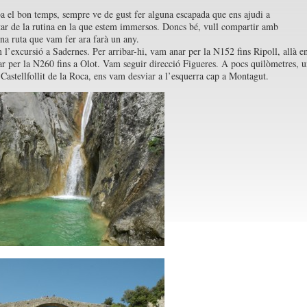
a el bon temps, sempre ve de gust fer alguna escapada que ens ajudi a
ar de la rutina en la que estem immersos. Doncs bé, vull compartir amb
una ruta que vam fer ara farà un any.
’excursió a Sadernes. Per arribar-hi, vam anar per la N152 fins Ripoll, allà e
r per la N260 fins a Olot. Vam seguir direcció Figueres. A pocs quilòmetres, u
 Castellfollit de la Roca, ens vam desviar a l’esquerra cap a Montagut.