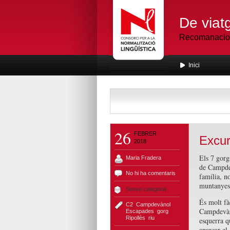
De viatg
Recomanacions
Inici
26
FEBRER
Excur
2018
Els 7 gorg
Maria Fradera
de Campdev
No hi ha comentaris
família, n
muntanyes,
Sense categoria
És molt fà
C2
,
Campdevànol
,
Campdevàno
Escapades
,
gorg
,
Ripollès
,
riu
esquerra qu
aparcar el