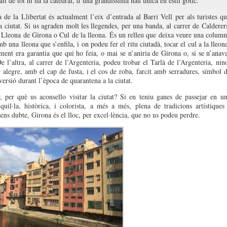
lt de tot hi ha la catedral, d’una grandíssima nau única en estil gòtic.
de la Llibertat és actualment l’eix d’entrada al Barri Vell per als turistes q
la ciutat. Si us agraden molt les llegendes, per una banda, al carrer de Calderer
a Lleona de Girona o Cul de la lleona. És un relleu que deixa veure una colum
b una lleona que s’enfila, i on podeu fer el ritu ciutadà, tocar el cul a la lleon
ment era garantia que qui ho feia, o mai se n’aniria de Girona o, si se n’anav
De l’altra, al carrer de l’Argenteria, podeu trobar el Tarlà de l’Argenteria, nin
r alegre, amb el cap de fusta, i el cos de roba, farcit amb serradures, símbol 
versió durant l’època de quarantena a la ciutat.
, per què us aconsello visitar la ciutat? Si en teniu ganes de passejar en u
nquil·la, històrica, i colorista, a més a més, plena de tradicions artístiques
sens dubte, Girona és el lloc, per excel·lència, que no us podeu perdre.