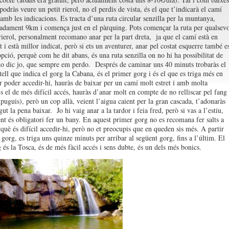
podràs veure un petit rierol, no el perdis de vista, és el que t’indicarà el camí
amb les indicacions. Es tracta d’una ruta circular senzilla per la muntanya,
dament 9km i comença just en el pàrquing. Pots començar la ruta per qualsevo
 rierol, personalment recomano anar per la part dreta, ja que el camí està en
t i està millor indicat, però si ets un aventurer, anar pel costat esquerre també e
pció, perquè com he dit abans, és una ruta senzilla on no hi ha possibilitat de
ho dic jo, que sempre em perdo. Després de caminar uns 40 minuts trobaràs el
tell que indica el gorg la Cabana, és el primer gorg i és el que es triga més en
er poder accedir-hi, hauràs de baixar per un camí molt estret i amb molta
s el de més difícil accés, hauràs d’anar molt en compte de no relliscar pel fang
 puguis), però un cop allà, veient l’aigua caient per la gran cascada, t’adonaràs
ut la pena baixar. Jo hi vaig anar a la tardor i feia fred, però si vas a l’estiu,
nt és obligatori fer un bany. En aquest primer gorg no es recomana fer salts a
rquè és difícil accedir-hi, però no et preocupis que en queden sis més. A partir
gorg, es triga uns quinze minuts per arribar al següent gorg, fins a l’últim. El
 és la Tosca, és de més fàcil accés i sens dubte, és un dels més bonics.