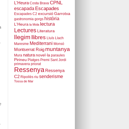
CPNL
L'Heura
Costa Brava
escapada
Escapades
excursió
Garrotxa
Escapades C2
història
gastronomia
gorgs
lectura
L'Heura
la Mola
n
Lectures
Literatura
llegim
llibres
Lluís Llach
b
Mediterrani
Maresme
Monsó
muntanya
Montserrat Roig
natura
novel·la
Mura
paraules
Pirineu
Platges
Premi Sant Jordi
primavera
priorat
Ressenya
Ressenya
senderisme
C2
Ripollès
riu
Tossa de Mar
e
a