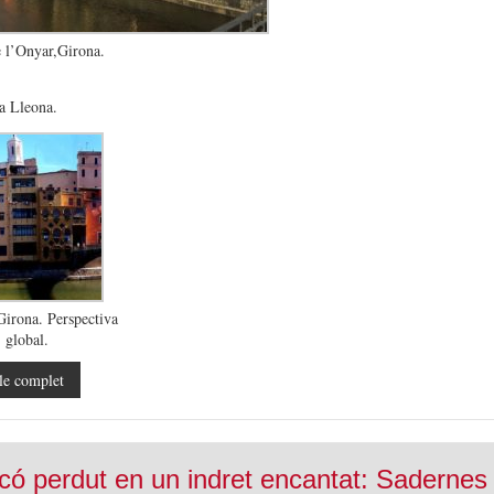
e l’Onyar,Girona.
la Lleona.
Girona. Perspectiva
global.
le complet
có perdut en un indret encantat: Sadernes