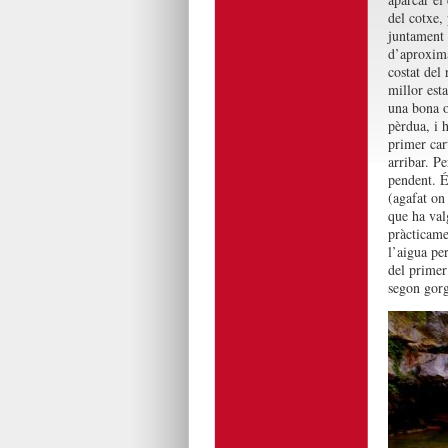
del cotxe, 
juntament 
d’aproxima
costat del
millor esta
una bona o
pèrdua, i 
primer car
arribar. P
pendent. É
(agafat on
que ha valg
pràcticame
l’aigua pe
del primer 
segon gorg