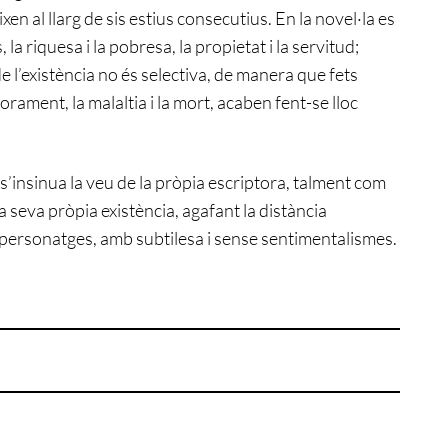
n al llarg de sis estius consecutius. En la novel·la es
 riquesa i la pobresa, la propietat i la servitud;
 l’existència no és selectiva, de manera que fets
ament, la malaltia i la mort, acaben fent-se lloc
 s’insinua la veu de la pròpia escriptora, talment com
a seva pròpia existència, agafant la distància
s personatges, amb subtilesa i sense sentimentalismes.