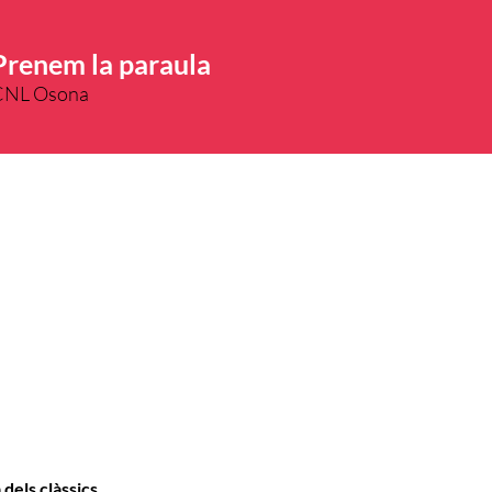
Prenem la paraula
CNL Osona
dels clàssics