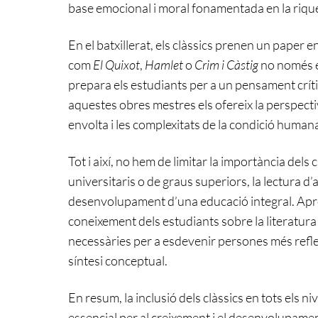
base emocional i moral fonamentada en la riques
En el batxillerat, els clàssics prenen un paper e
com
El Quixot
,
Hamlet
o
Crim i Càstig
no només e
prepara els estudiants per a un pensament crític
aquestes obres mestres els ofereix la perspecti
envolta i les complexitats de la condició human
Tot i així, no hem de limitar la importància dels 
universitaris o de graus superiors, la lectura d
desenvolupament d’una educació integral. Apro
coneixement dels estudiants sobre la literatura 
necessàries per a esdevenir persones més reflex
síntesi conceptual.
En resum, la inclusió dels clàssics en tots els 
essencial per al creixement i el desenvolupame