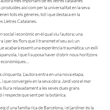
utora més important de les lletres catalanes
roduïdes així com per la universalitat en la seva
nen tots els gèneres, tot i que destaca en la
es Lletres Catalanes.
n social i econòmic en el qual viu l’autora; una
 i per les flors que li transmet el seu avi; un
e acabarà essent una experiència traumàtica; un exili
spanyola, i que li suposa haver d’obrir nous horitzons
ries econòmiques…
anys cinquanta. L’autora entra en una nova etapa,
, i que convergeix en la seva obra;
Jardí vora el mar
es lliura relaxadament a les seves dues grans
ió i respecte que sent per la botànica.
ueig d’una família rica de Barcelona, i el jardiner és la