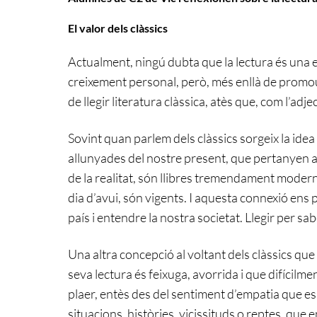
El valor dels clàssics
Actualment, ningú dubta que la lectura és una 
creixement personal, però, més enllà de promour
de llegir literatura clàssica, atès que, com l’adj
Sovint quan parlem dels clàssics sorgeix la ide
allunyades del nostre present, que pertanyen a a
de la realitat, són llibres tremendament modern
dia d’avui, són vigents. I aquesta connexió ens 
país i entendre la nostra societat. Llegir per s
Una altra concepció al voltant dels clàssics qu
seva lectura és feixuga, avorrida i que difícilme
plaer, entès des del sentiment d’empatia que e
situacions, històries, vicissituds o reptes, que