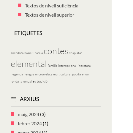
Textos de nivell suficiència
Textos de nivell superior
ETIQUETES
contes
anècdota
bàsic 1
català
despistat
elemental
família
internacional
literatura
llegenda
llengua
microrrelats
multicultural
potrta. error
rondalla
rondalles
tradició
ARXIUS
maig 2024
(3)
febrer 2024
(1)
gener 2024
(1)