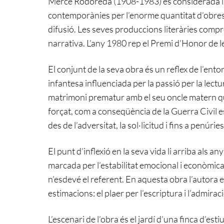
Mercè Rodoreda (1908-1983) és considerada l’a
contemporànies per l’enorme quantitat d’obres p
difusió. Les seves produccions literàries compre
narrativa. L’any 1980 rep el Premi d’Honor de l
El conjunt de la seva obra és un reflex de l’entor
infantesa influenciada per la passió per la lectura
matrimoni prematur amb el seu oncle matern qu
forçat, com a conseqüència de la Guerra Civil e
des de l’adversitat, la sol·licitud i fins a penú
El punt d’inflexió en la seva vida li arriba als 
marcada per l’estabilitat emocional i econòmica
n’esdevé el referent. En aquesta obra l’autora 
estimacions: el plaer per l’escriptura i l’admirac
L’escenari de l’obra és el jardí d’una finca d’esti