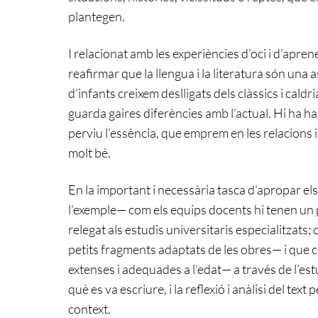
plantegen.
I relacionat amb les experiències d’oci i d’apre
reafirmar que la llengua i la literatura són una
d’infants creixem deslligats dels clàssics i caldr
guarda gaires diferències amb l’actual. Hi ha h
perviu l’essència, que emprem en les relacions i
molt bé.
En la important i necessària tasca d’apropar els 
l’exemple— com els equips docents hi tenen un
relegat als estudis universitaris especialitzats; 
petits fragments adaptats de les obres— i que 
extenses i adequades a l’edat— a través de l’estud
què es va escriure, i la reflexió i anàlisi del tex
context.