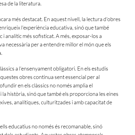
a de la literatura.
ncara més destacat. En aquest nivell, la lectura d’obres
nriqueix l’experiència educativa, sinó que també
 i analític més sofisticat. A més, exposar-los a
va necessària per a entendre millor el món que els
a.
clàssics a l’ensenyament obligatori. En els estudis
’aquestes obres continua sent essencial per al
fundir en els clàssics no només amplia el
i la història, sinó que també els proporciona les eines
ives, analítiques, culturitzades i amb capacitat de
nivells educatius no només és recomanable, sinó
nt dels estudiants. Aquestes obres atemporals