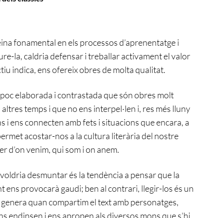
eina fonamental en els processos d’aprenentatge i
e-la, caldria defensar i treballar activament el valor
ectiu indica, ens ofereix obres de molta qualitat.
a poc elaborada i contrastada que són obres molt
ltres temps i que no ens interpel·len i, res més lluny
s i ens connecten amb fets i situacions que encara, a
permet acostar-nos a la cultura literària del nostre
aber d’on venim, qui som i on anem.
e voldria desmuntar és la tendència a pensar que la
nt ens provocarà gaudi; ben al contrari, llegir-los és un
s genera quan compartim el text amb personatges,
 ens endinsen i ens apropen als diversos mons que s’hi