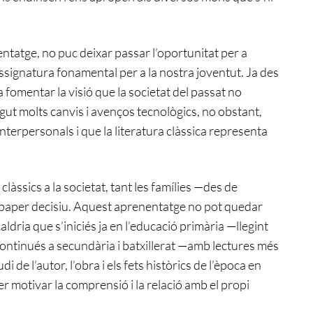
nentatge, no puc deixar passar l’oportunitat per a
 assignatura fonamental per a la nostra joventut. Ja des
ia fomentar la visió que la societat del passat no
agut molts canvis i avenços tecnològics, no obstant,
nterpersonals i que la literatura clàssica representa
clàssics a la societat, tant les famílies —des de
 paper decisiu. Aquest aprenentatge no pot quedar
caldria que s’iniciés ja en l’educació primària —llegint
continués a secundària i batxillerat —amb lectures més
i de l’autor, l’obra i els fets històrics de l’època en
t per motivar la comprensió i la relació amb el propi