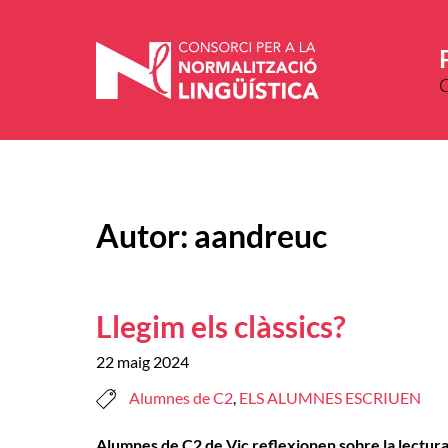
Vés
al
contingut
Autor:
aandreuc
Llegim els clàssics?
22 maig 2024
Alumnes de C2
,
ELS ALUMNES ESCRIUEN
Alumnes de C2 de Vic reflexionen sobre la lectura 