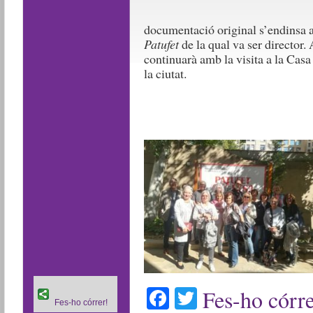
documentació original s’endinsa a l
Patufet
de la qual va ser director.
continuarà amb la visita a la Casa
la ciutat.
Facebook
Twitter
Fes-ho córre
Fes-ho córrer!