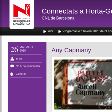
Connectats a Horta-G
CNL de Barcelona
Inici
Programació d’hivern 2023 de l’Esp
26
OCTUBRE
Any Capmany
2018
jprats
No hi ha comentaris
General