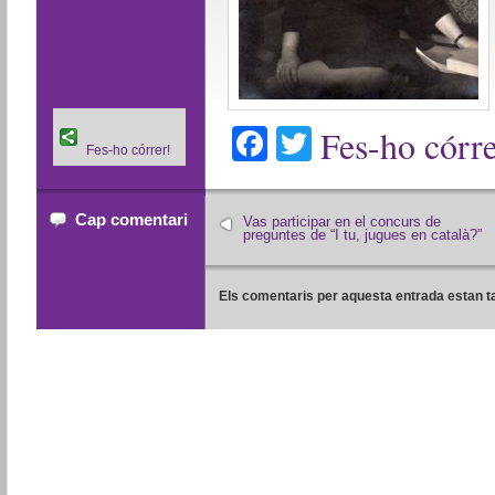
Facebook
Twitter
Fes-ho córre
Fes-ho córrer!
Cap comentari
Vas participar en el concurs de
preguntes de “I tu, jugues en català?”
Els comentaris per aquesta entrada estan t