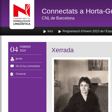
Connectats a Horta-G
CNL de Barcelona
Inici
Programació d’hivern 2023 de l’Esp
04
FEBRER
Xerrada
2019
jprats
No hi ha comentaris
General