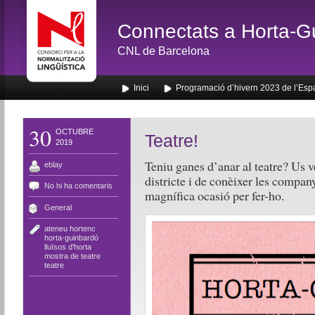
Connectats a Horta-G
CNL de Barcelona
Inici
Programació d’hivern 2023 de l’Esp
30
OCTUBRE
Teatre!
2019
Teniu ganes d’anar al teatre? Us 
eblay
districte i de conèixer les company
No hi ha comentaris
magnífica ocasió per fer-ho.
General
ateneu hortenc
,
horta-guinbardó
,
lluïsos d'horta
,
mostra de teatre
,
teatre