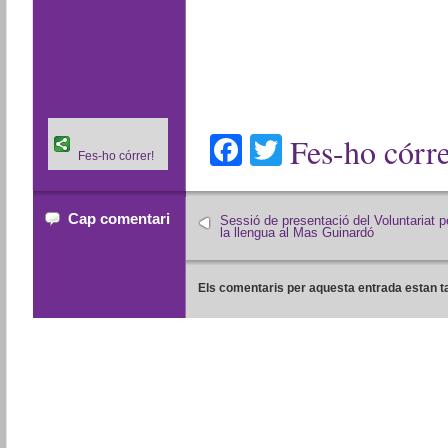
Facebook
Twitter
Fes-ho córre
Fes-ho córrer!
Cap comentari
Sessió de presentació del Voluntariat p
la llengua al Mas Guinardó
Els comentaris per aquesta entrada estan t