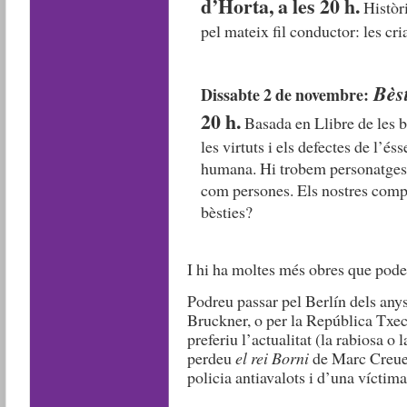
d’Horta, a les 20 h.
Històri
pel mateix fil conductor: les cr
Bès
Dissabte 2 de novembre:
20 h.
Basada en Llibre de les b
les virtuts i els defectes de l’é
humana. Hi trobem personatges 
com persones. Els nostres comp
bèsties?
I hi ha moltes més obres que pod
Podreu passar pel Berlín dels an
Bruckner, o per la República Txec
preferiu l’actualitat (la rabiosa o l
perdeu
el rei Borni
de Marc Creuet
policia antiavalots i d’una víctima