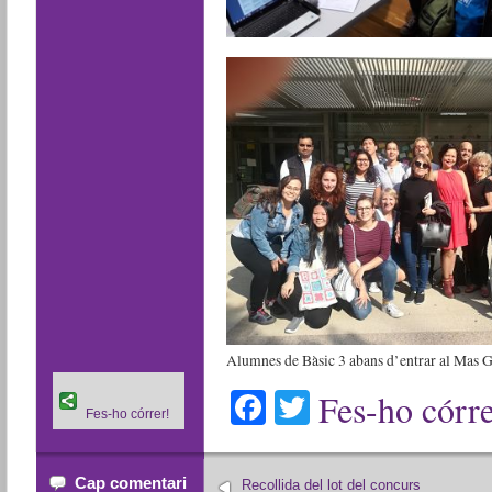
Alumnes de Bàsic 3 abans d’entrar al Mas 
Facebook
Twitter
Fes-ho córre
Fes-ho córrer!
Cap comentari
Recollida del lot del concurs