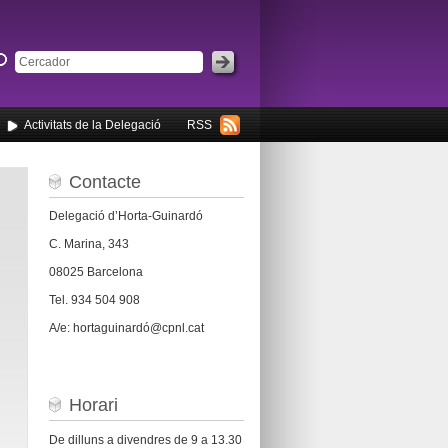
Activitats de la Delegació
RSS
Contacte
Delegació d’Horta-Guinardó
C. Marina, 343
08025 Barcelona
Tel. 934 504 908
A/e: hortaguinardó@cpnl.cat
Horari
De dilluns a divendres de 9 a 13.30