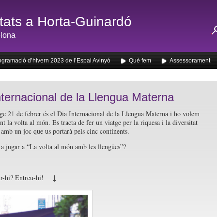
ats a Horta-Guinardó
lona
ogramació d’hivern 2023 de l’Espai Avinyó
Què fem
Assessorament
nternacional de la Llengua Materna
e 21 de febrer és el Dia Internacional de la Llengua Materna i ho volem
nt la volta al món. Es tracta de fer un viatge per la riquesa i la diversitat
a amb un joc que us portarà pels cinc continents.
 a jugar a “La volta al món amb les llengües”?
ar-hi? Entreu-hi! ↓