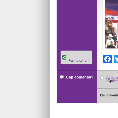
F
Fes-ho córrer!
Cap comentari
Ja es p
l’Optimo
Els comenta