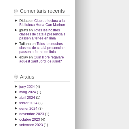
Comentaris recents
Dídac
en
Club de lectura a la
Biblioteca Horta-Can Mariner
jprats
en
Totes les nostres
classes de català presencials
passen a fer-se en línia
Tatiana
en
Totes les nostres
classes de català presencials
passen a fer-se en línia
eblay
en
Quin llibre regalaré
aquest Sant Jordi de juliol?
Arxius
juny 2024
(4)
maig 2024
(1)
abril 2024
(1)
febrer 2024
(2)
gener 2024
(3)
novembre 2023
(1)
octubre 2023
(4)
setembre 2023
(1)