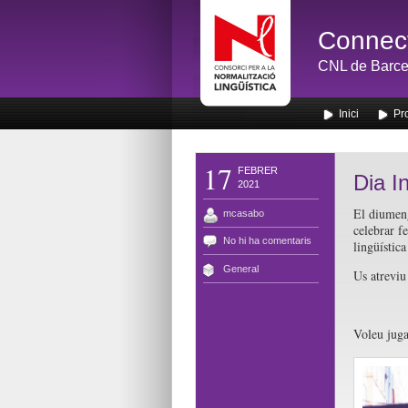
Connect
CNL de Barce
Inici
Pr
17
FEBRER
Dia I
2021
El diumeng
mcasabo
celebrar fe
No hi ha comentaris
lingüístic
General
Us atreviu
Voleu jug