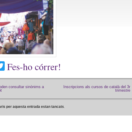
acebook
Twitter
Fes-ho córrer!
oden consultar sinònims a
Inscripcions als cursos de català del 3r
t
trimestre
ris per aquesta entrada estan tancats
.