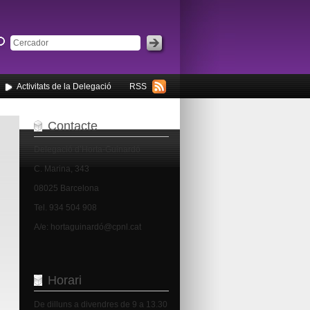
Activitats de la Delegació
RSS
Contacte
Delegació d’Horta-Guinardó
C. Marina, 343
08025 Barcelona
Tel. 934 504 908
A/e: hortaguinardó@cpnl.cat
Horari
De dilluns a divendres de 9 a 13.30