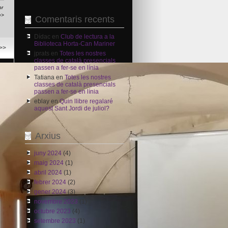
br
e>
Comentaris recents
Dídac
en
Club de lectura a la
Biblioteca Horta-Can Mariner
>>
jprats
en
Totes les nostres
classes de català presencials
passen a fer-se en línia
Tatiana
en
Totes les nostres
classes de català presencials
passen a fer-se en línia
eblay
en
Quin llibre regalaré
aquest Sant Jordi de juliol?
Arxius
juny 2024
(4)
maig 2024
(1)
abril 2024
(1)
febrer 2024
(2)
gener 2024
(3)
novembre 2023
(1)
octubre 2023
(4)
setembre 2023
(1)