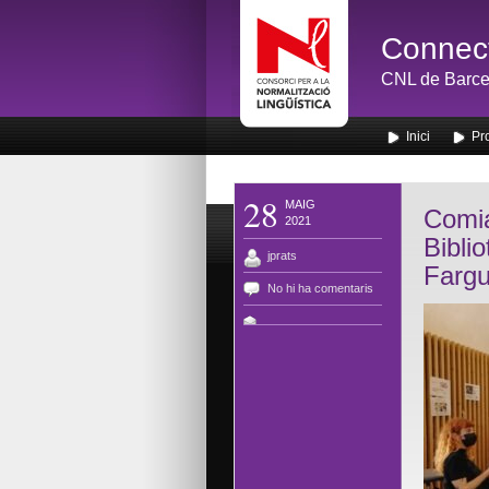
Connect
CNL de Barce
Inici
Pr
28
MAIG
Comia
2021
Bibli
jprats
Fargu
No hi ha comentaris