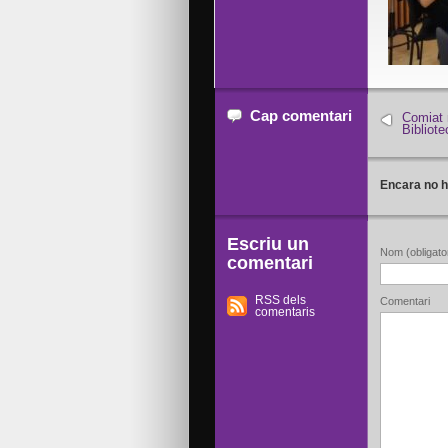
Cap comentari
Comiat 
Bibliot
Encara no h
Escriu un
Nom (obligator
comentari
RSS dels
Comentari
comentaris