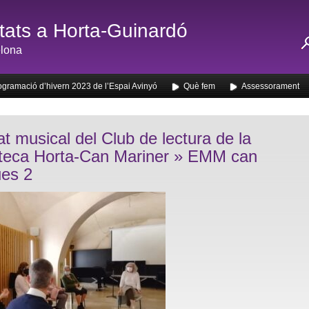
ats a Horta-Guinardó
lona
ogramació d’hivern 2023 de l’Espai Avinyó
Què fem
Assessorament
t musical del Club de lectura de la
oteca Horta-Can Mariner
» EMM can
es 2