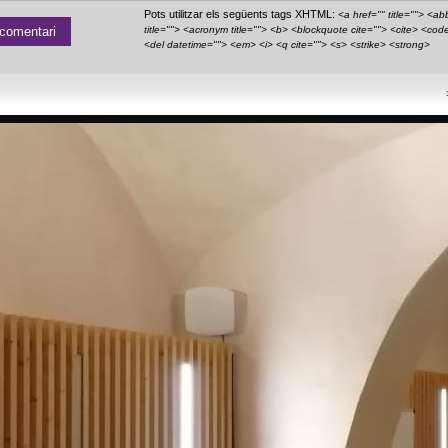
Pots utilitzar els següents tags XHTML:
<a href="" title=""> <ab
title=""> <acronym title=""> <b> <blockquote cite=""> <cite> <cod
<del datetime=""> <em> <i> <q cite=""> <s> <strike> <strong>