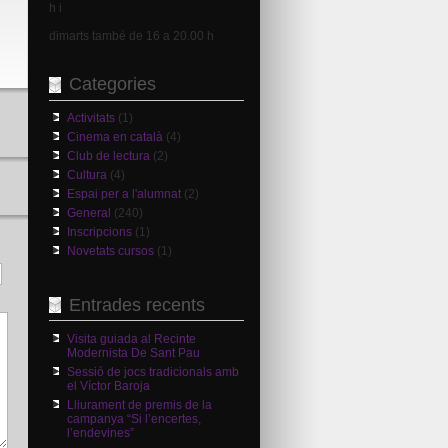
h i
dimarts també de 16 a 20.00 h
Categories
Activitats
(1)
Cinema en català
(4)
Club de lectura
(2)
Cultura
(4)
Espai per a l'alumnat
(2)
General
(240)
Inscripcions
(1)
Novetats cursos
(1)
Entrades recents
Visita guiada al Recinte
Modernista De Sant Pau
Sessió de jocs tradicionals amb
el Víctor Baroja
Lliurament de premis de la
campanya “Si l’encertes,
l’endevines”