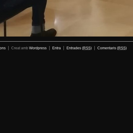
ons
Creat amb
Wordpress
Entra
Entrades (
RSS
)
Comentaris (
RSS
)