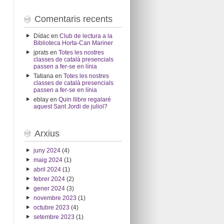
Comentaris recents
Dídac
en
Club de lectura a la
Biblioteca Horta-Can Mariner
jprats
en
Totes les nostres
classes de català presencials
passen a fer-se en línia
Tatiana
en
Totes les nostres
classes de català presencials
passen a fer-se en línia
eblay
en
Quin llibre regalaré
aquest Sant Jordi de juliol?
Arxius
juny 2024
(4)
maig 2024
(1)
abril 2024
(1)
febrer 2024
(2)
gener 2024
(3)
novembre 2023
(1)
octubre 2023
(4)
setembre 2023
(1)