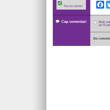
F
Fes-ho córrer!
Cap comentari
Molt mé
un fil pe
Els comenta