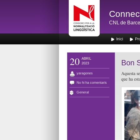
Connect
CNL de Barce
Inici
Pr
20
ABRIL
Bon S
2023
Aquesta se
yaragones
que ha esta
No hi ha comentaris
General