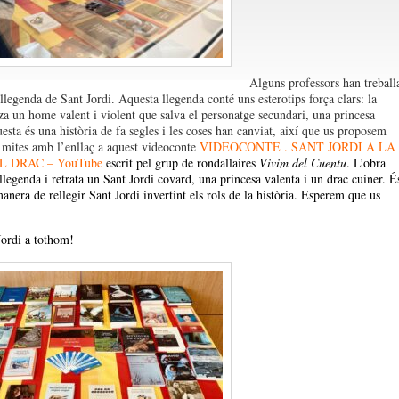
Alguns professors han treball
 llegenda de Sant Jordi. Aquesta llegenda conté uns esterotips força clars: la
za un home valent i violent que salva el personatge secundari, una princesa
esta és una història de fa segles i les coses han canviat, així que us proposem
mites amb l’enllaç a aquest videoconte
VIDEOCONTE . SANT JORDI A LA
L DRAC – YouTube
escrit pel grup de rondallaires
Vivim del Cuentu
. L’obra
llegenda i retrata un Sant Jordi covard, una princesa valenta i un drac cuiner. É
anera de rellegir Sant Jordi invertint els rols de la història. Esperem que us
ordi a tothom!