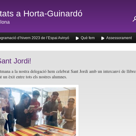
ats a Horta-Guinardó
lona
ogramació d’hivern 2023 de l’Espai Avinyó
Què fem
Assessorament
ant Jordi!
tmana a la nostra delegació hem celebrat Sant Jordi amb un intercanvi de llibre
t un èxit entre tots els nostres alumnes.