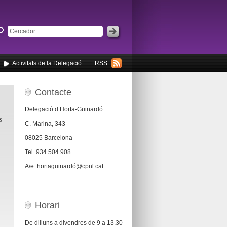
Activitats de la Delegació
RSS
Contacte
Delegació d’Horta-Guinardó
s
C. Marina, 343
08025 Barcelona
Tel. 934 504 908
A/e: hortaguinardó@cpnl.cat
Horari
De dilluns a divendres de 9 a 13.30