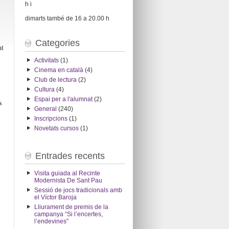
h i
dimarts també de 16 a 20.00 h
Categories
at
Activitats
(1)
Cinema en català
(4)
Club de lectura
(2)
Cultura
(4)
Espai per a l'alumnat
(2)
s
General
(240)
Inscripcions
(1)
Novetats cursos
(1)
Entrades recents
Visita guiada al Recinte
Modernista De Sant Pau
Sessió de jocs tradicionals amb
el Víctor Baroja
Lliurament de premis de la
campanya “Si l’encertes,
l’endevines”