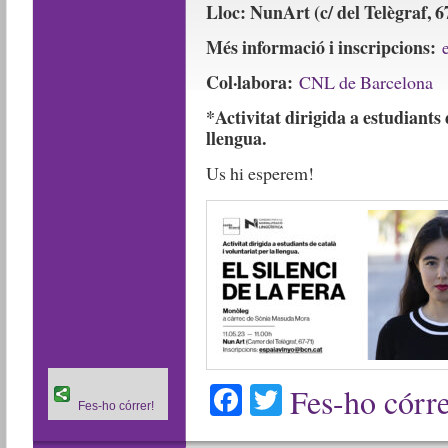
Lloc: NunArt (c/ del Telègraf, 6
Més informació i inscripcions:
Col·labora:
CNL de Barcelona
*Activitat dirigida a estudiants 
llengua.
Us hi esperem!
Facebook
Twitter
Fes-ho córre
Fes-ho córrer!