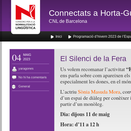
Connectats a Horta-G
CNL de Barcelona
Inici
Programació d’hivern 2023 de l’Esp
04
MAIG
El Silenci de la Fera
2023
“E
Us volem recomanar l’activitat
yaragones
ens parla sobre com apareixen els
No hi ha comentaris
especialment les dones, en el món
General
L’actriu
Sònia Masuda Mora
, con
d’un espai de diàleg per conèixer i
partir d’un monòleg.
Dia: dijous 11 de maig
Hora: d’11 a 12 h