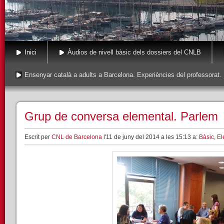
Inici
Àudios de nivell bàsic dels dossiers del CNLB
Ensenyar català a adults a Barcelona. Experiències del professorat.
Grup de conversa elemental. Parlem
Escrit per
CNL de Barcelona
l'11 de juny del 2014 a les 15:13 a:
Bàsic
,
El