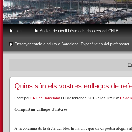
Inici
Àudios de nivell bàsic dels dossiers del CNLB
Ensenyar català a adults a Barcelona. Experiències del professorat.
E
Quins són els vostres enllaços de ref
Escrit per
CNL de Barcelona
l'11 de febrer del 2013 a les 12:53 a:
Ús de l
Compartim enllaços d’interès
A la columna de la dreta del bloc hi ha un espai on es poden afegir en