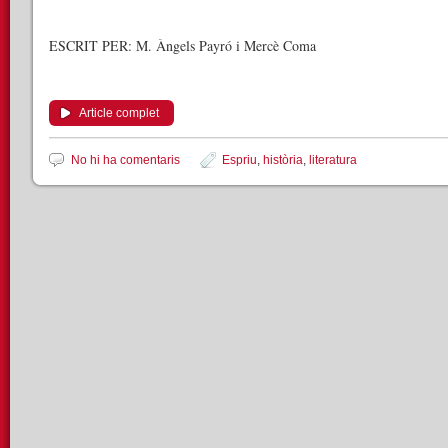
ESCRIT PER: M. Àngels Payró i Mercè Coma
Article complet
No hi ha comentaris
Espriu
,
història
,
literatura