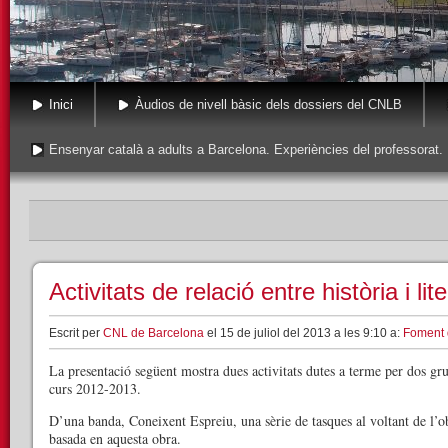
Inici
Àudios de nivell bàsic dels dossiers del CNLB
Ensenyar català a adults a Barcelona. Experiències del professorat.
Activitats de relació entre història i lit
Escrit per
CNL de Barcelona
el 15 de juliol del 2013 a les 9:10 a:
Foment d
La presentació següent mostra dues activitats dutes a terme per dos gr
curs 2012-2013.
D’una banda, Coneixent Espreiu, una sèrie de tasques al voltant de l’ob
basada en aquesta obra.