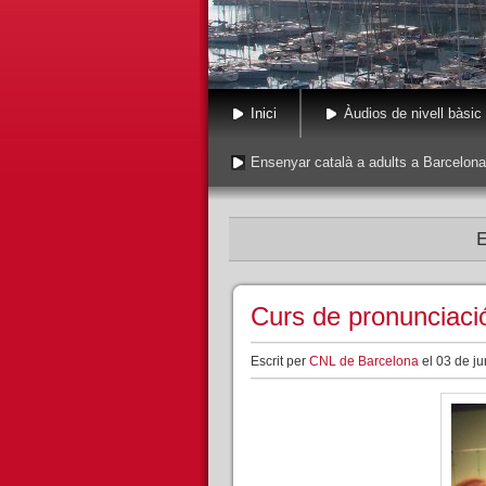
Inici
Àudios de nivell bàsic
Ensenyar català a adults a Barcelona
E
Curs de pronunciació
Escrit per
CNL de Barcelona
el 03 de ju