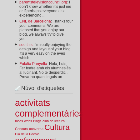
parentstelevisioncouncil.org
: I
don’t know whether it’s just me
or if perhaps everyone else
experiencing...
CNL de Barcelona
: Thanks four
your comments. We are
pleased that you enjoy our
blog, we always try to give
you...
see this
: I’m really enjoying the
design and layout of your blog.
It’s a very easy on the eyes
which...
Eulàlia Panyella
: Hola, Luis,
Fer teatre amb els alumnes és
al.lucinant. No té desperdici.
Prova-ho quan tinguis un...
Núvol d'etiquetes
activitats
complementàries
blocs webs
Blogs
club de lectura
Cultura
Concurs
conversa
Dia de la Poesia