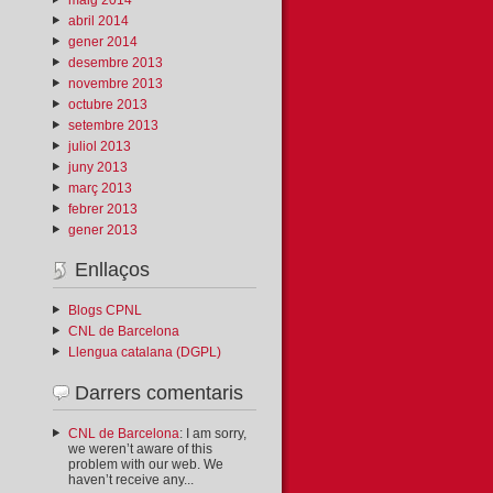
abril 2014
gener 2014
desembre 2013
novembre 2013
octubre 2013
setembre 2013
juliol 2013
juny 2013
març 2013
febrer 2013
gener 2013
Enllaços
Blogs CPNL
CNL de Barcelona
Llengua catalana (DGPL)
Darrers comentaris
CNL de Barcelona
: I am sorry,
we weren’t aware of this
problem with our web. We
haven’t receive any...