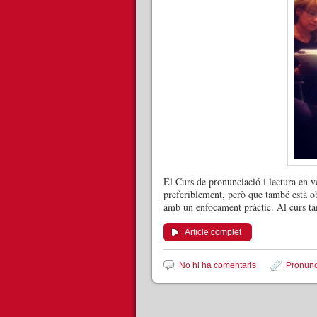
El Curs de pronunciació i lectura en ve
preferiblement, però que també està ob
amb un enfocament pràctic. Al curs tam
Article complet
No hi ha comentaris
Pronunci