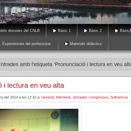
 dels dossiers del CNLB
Bàsic 1
Bàsic 2
Bàsic 
. Experiències del professorat.
Materials didàctics
ntrades amb l'etiqueta ‘Pronunciació i lectura en veu alt
 i lectura en veu alta
ny del 2014 a les 12:32 a:
General
,
Intermedi
,
Jornades i congressos
,
Suficiència