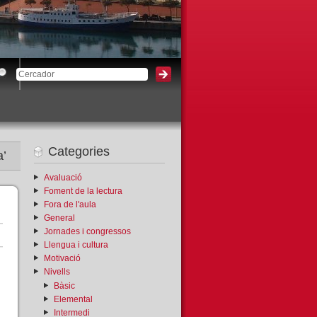
3
Categories
a’
Avaluació
Foment de la lectura
Fora de l'aula
General
Jornades i congressos
Llengua i cultura
Motivació
Nivells
Bàsic
Elemental
Intermedi